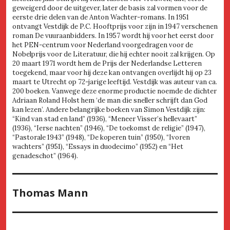
geweigerd door de uitgever, later de basis zal vormen voor de
eerste drie delen van de Anton Wachter-romans. In 1951
ontvangt Vestdijk de P.C. Hooftprijs voor zijn in 1947 verschenen
roman De vuuraanbidders. In 1957 wordt hij voor het eerst door
het PEN-centrum voor Nederland voorgedragen voor de
Nobelprijs voor de Literatuur, die hij echter nooit zal krijgen. Op
20 maart 1971 wordt hem de Prijs der Nederlandse Letteren
toegekend, maar voor hij deze kan ontvangen overlijdt hij op 23
maart te Utrecht op 72-jarige leeftijd. Vestdijk was auteur van ca.
200 boeken. Vanwege deze enorme productie noemde de dichter
Adriaan Roland Holst hem ‘de man die sneller schrijft dan God
kan lezen’. Andere belangrijke boeken van Simon Vestdijk zijn:
“Kind van stad en land” (1936), “Meneer Visser’s hellevaart”
(1936), “Ierse nachten” (1946), “De toekomst de religie” (1947),
“Pastorale 1943” (1948), “De koperen tuin” (1950), “Ivoren
wachters” (1951), “Essays in duodecimo” (1952) en “Het
genadeschot” (1964).
Thomas Mann