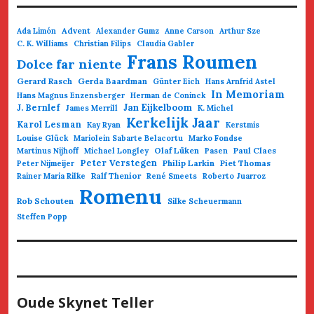
Advent
Ada Limón
Alexander Gumz
Anne Carson
Arthur Sze
C. K. Williams
Christian Filips
Claudia Gabler
Frans Roumen
Dolce far niente
Gerard Rasch
Gerda Baardman
Günter Eich
Hans Arnfrid Astel
In Memoriam
Hans Magnus Enzensberger
Herman de Coninck
Jan Eijkelboom
J. Bernlef
James Merrill
K. Michel
Kerkelijk Jaar
Karol Lesman
Kay Ryan
Kerstmis
Louise Glück
Mariolein Sabarte Belacortu
Marko Fondse
Olaf Lüken
Paul Claes
Martinus Nijhoff
Michael Longley
Pasen
Peter Verstegen
Philip Larkin
Piet Thomas
Peter Nijmeijer
Ralf Thenior
Rainer Maria Rilke
René Smeets
Roberto Juarroz
Romenu
Rob Schouten
Silke Scheuermann
Steffen Popp
Oude Skynet Teller