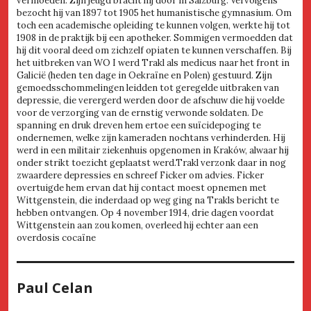
vermoeden. Zijn jeugd bracht hij door in Salzburg. Vervolgens
bezocht hij van 1897 tot 1905 het humanistische gymnasium. Om
toch een academische opleiding te kunnen volgen, werkte hij tot
1908 in de praktijk bij een apotheker. Sommigen vermoedden dat
hij dit vooral deed om zichzelf opiaten te kunnen verschaffen. Bij
het uitbreken van WO I werd Trakl als medicus naar het front in
Galicië (heden ten dage in Oekraïne en Polen) gestuurd. Zijn
gemoedsschommelingen leidden tot geregelde uitbraken van
depressie, die verergerd werden door de afschuw die hij voelde
voor de verzorging van de ernstig verwonde soldaten. De
spanning en druk dreven hem ertoe een suïcidepoging te
ondernemen, welke zijn kameraden nochtans verhinderden. Hij
werd in een militair ziekenhuis opgenomen in Kraków, alwaar hij
onder strikt toezicht geplaatst werd.Trakl verzonk daar in nog
zwaardere depressies en schreef Ficker om advies. Ficker
overtuigde hem ervan dat hij contact moest opnemen met
Wittgenstein, die inderdaad op weg ging na Trakls bericht te
hebben ontvangen. Op 4 november 1914, drie dagen voordat
Wittgenstein aan zou komen, overleed hij echter aan een
overdosis cocaïne
Paul Celan