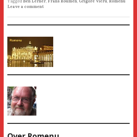
Tagged
Ben Lerner
,
Frans Roumen
,
Grigore Vieru
,
Romenu
Leave a comment
Over
Romenu