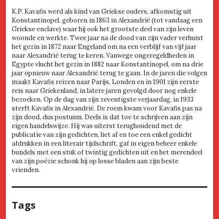
K.P. Kavafis werd als kind van Griekse ouders, afkomstig uit
Konstantinopel, geboren in 1863 in Alexandrië (tot vandaag een
Griekse enclave) waar hij ook het grootste deel van zijn leven
woonde en werkte. Twee jaar na de dood van zijn vader verhuist
het gezin in 1872 naar Engeland om na een verblijf van vijf jaar
naar Alexandrië terug te keren. Vanwege ongeregeldheden in
Egypte vlucht het gezin in 1882 naar Konstantinopel, om na drie
jaar opnieuw naar Alexandrië terug te gaan. In de jaren die volgen
maakt Kavafis reizen naar Parijs, Londen en in 1901 zijn eerste
reis naar Griekenland, in latere jaren gevolgd door nog enkele
bezoeken. Op de dag van zijn zeventigste verjaardag, in 1933
sterft Kavafis in Alexandrië. De roem kwam voor Kavafis pas na
zijn dood, dus postuum. Deels is dat toe te schrijven aan zijn
eigen handelswijze. Hij was uiterst terughoudend met de
publicatie van zijn gedichten, liet af en toe een enkel gedicht
afdrukken in een literair tijdschrift, gaf in eigen beheer enkele
bundels met een stuk of twintig gedichten uit en het merendeel
van zijn poëzie schonk hij op losse bladen aan zijn beste
vrienden.
Tags