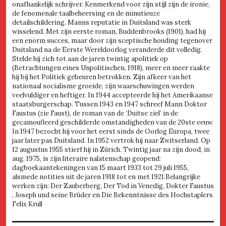
onafhankelijk schrijver. Kenmerkend voor zijn stijl zijn de ironie,
de fenomenale taalbeheersing en de minutieuze
detailschildering. Manns reputatie in Duitsland was sterk
wisselend. Met zijn eerste roman, Buddenbrooks (1901), had hij
een enorm succes, maar door zijn sceptische houding tegenover
Duitsland na de Eerste Wereldoorlog veranderde dit volledig.
Stelde hij zich tot aan de jaren twintig apolitiek op
(Betrachtungen eines Unpolitischen, 1918), meer en meer raakte
hij bij het Politiek gebeuren betrokken. Zijn afkeer van het
nationaal socialisme groeide, zijn waarschuwingen werden
veelvuldiger en heftiger. In 1944 accepteerde hij het Amerikaanse
staatsburgerschap. Tussen 1943 en 1947 schreef Mann Doktor
Faustus (zie Faust), de roman van de ‘Duitse ziel’ in de
gecamoufleerd geschilderde omstandigheden van de 20ste eeuw.
In 1947 bezocht hij voor het eerst sinds de Oorlog Europa, twee
jaar later pas Duitsland. In 1952 vertrok hij naar Zwitserland. Op
12 augustus 1955 stierf hij in Zürich. Twintig jaar na zijn dood, in
aug. 1975, is zijn literaire nalatenschap geopend:
dagboekaantekeningen van 15 maart 1933 tot 29 juli 1955,
alsmede notities uit de jaren 1918 tot en met 1921.Belangrijke
werken zijn: Der Zauberberg, Der Tod in Venedig, Dokter Faustus
, Joseph und seine Brüder en Die Bekenntnisse des Hochstaplers
Felix Krull