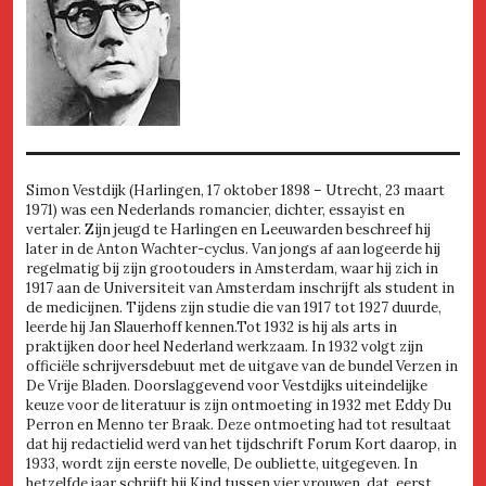
Simon Vestdijk (Harlingen, 17 oktober 1898 – Utrecht, 23 maart
1971) was een Nederlands romancier, dichter, essayist en
vertaler. Zijn jeugd te Harlingen en Leeuwarden beschreef hij
later in de Anton Wachter-cyclus. Van jongs af aan logeerde hij
regelmatig bij zijn grootouders in Amsterdam, waar hij zich in
1917 aan de Universiteit van Amsterdam inschrijft als student in
de medicijnen. Tijdens zijn studie die van 1917 tot 1927 duurde,
leerde hij Jan Slauerhoff kennen.Tot 1932 is hij als arts in
praktijken door heel Nederland werkzaam. In 1932 volgt zijn
officiële schrijversdebuut met de uitgave van de bundel Verzen in
De Vrije Bladen. Doorslaggevend voor Vestdijks uiteindelijke
keuze voor de literatuur is zijn ontmoeting in 1932 met Eddy Du
Perron en Menno ter Braak. Deze ontmoeting had tot resultaat
dat hij redactielid werd van het tijdschrift Forum Kort daarop, in
1933, wordt zijn eerste novelle, De oubliette, uitgegeven. In
hetzelfde jaar schrijft hij Kind tussen vier vrouwen, dat, eerst