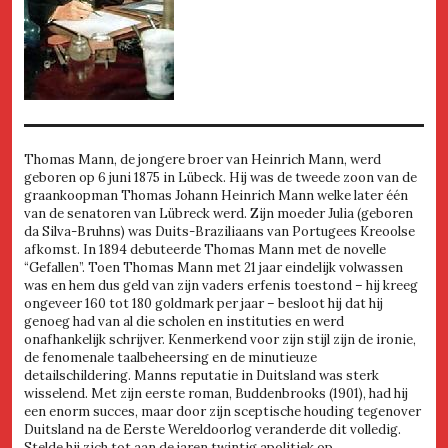
Thomas Mann, de jongere broer van Heinrich Mann, werd
geboren op 6 juni 1875 in Lübeck. Hij was de tweede zoon van de
graankoopman Thomas Johann Heinrich Mann welke later één
van de senatoren van Lübreck werd. Zijn moeder Julia (geboren
da Silva-Bruhns) was Duits-Braziliaans van Portugees Kreoolse
afkomst. In 1894 debuteerde Thomas Mann met de novelle
“Gefallen”. Toen Thomas Mann met 21 jaar eindelijk volwassen
was en hem dus geld van zijn vaders erfenis toestond – hij kreeg
ongeveer 160 tot 180 goldmark per jaar – besloot hij dat hij
genoeg had van al die scholen en instituties en werd
onafhankelijk schrijver. Kenmerkend voor zijn stijl zijn de ironie,
de fenomenale taalbeheersing en de minutieuze
detailschildering. Manns reputatie in Duitsland was sterk
wisselend. Met zijn eerste roman, Buddenbrooks (1901), had hij
een enorm succes, maar door zijn sceptische houding tegenover
Duitsland na de Eerste Wereldoorlog veranderde dit volledig.
Stelde hij zich tot aan de jaren twintig apolitiek op