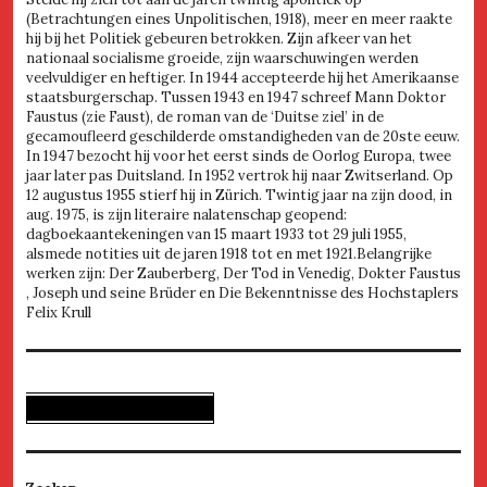
(Betrachtungen eines Unpolitischen, 1918), meer en meer raakte
hij bij het Politiek gebeuren betrokken. Zijn afkeer van het
nationaal socialisme groeide, zijn waarschuwingen werden
veelvuldiger en heftiger. In 1944 accepteerde hij het Amerikaanse
staatsburgerschap. Tussen 1943 en 1947 schreef Mann Doktor
Faustus (zie Faust), de roman van de ‘Duitse ziel’ in de
gecamoufleerd geschilderde omstandigheden van de 20ste eeuw.
In 1947 bezocht hij voor het eerst sinds de Oorlog Europa, twee
jaar later pas Duitsland. In 1952 vertrok hij naar Zwitserland. Op
12 augustus 1955 stierf hij in Zürich. Twintig jaar na zijn dood, in
aug. 1975, is zijn literaire nalatenschap geopend:
dagboekaantekeningen van 15 maart 1933 tot 29 juli 1955,
alsmede notities uit de jaren 1918 tot en met 1921.Belangrijke
werken zijn: Der Zauberberg, Der Tod in Venedig, Dokter Faustus
, Joseph und seine Brüder en Die Bekenntnisse des Hochstaplers
Felix Krull