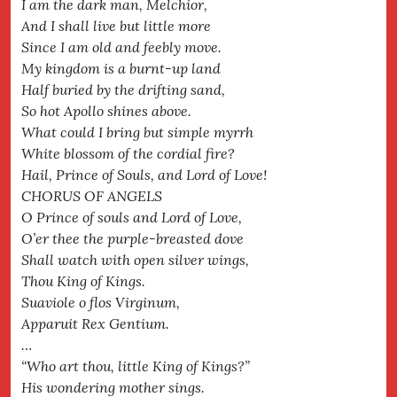
I am the dark man, Melchior,
And I shall live but little more
Since I am old and feebly move.
My kingdom is a burnt-up land
Half buried by the drifting sand,
So hot Apollo shines above.
What could I bring but simple myrrh
White blossom of the cordial fire?
Hail, Prince of Souls, and Lord of Love!
CHORUS OF ANGELS
O Prince of souls and Lord of Love,
O’er thee the purple-breasted dove
Shall watch with open silver wings,
Thou King of Kings.
Suaviole o flos Virginum,
Apparuit Rex Gentium.
…
“Who art thou, little King of Kings?”
His wondering mother sings.