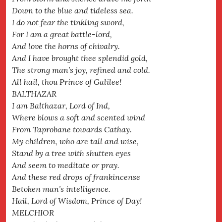
Down to the blue and tideless sea.
I do not fear the tinkling sword,
For I am a great battle-lord,
And love the horns of chivalry.
And I have brought thee splendid gold,
The strong man’s joy, refined and cold.
All hail, thou Prince of Galilee!
BALTHAZAR
I am Balthazar, Lord of Ind,
Where blows a soft and scented wind
From Taprobane towards Cathay.
My children, who are tall and wise,
Stand by a tree with shutten eyes
And seem to meditate or pray.
And these red drops of frankincense
Betoken man’s intelligence.
Hail, Lord of Wisdom, Prince of Day!
MELCHIOR