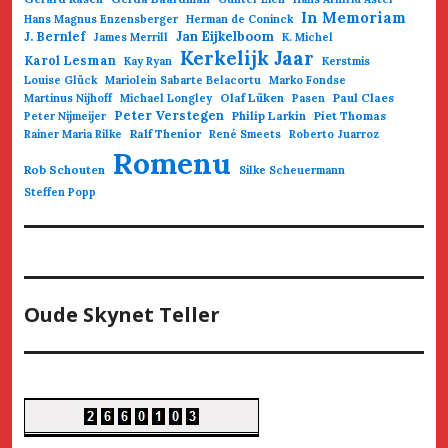
In Memoriam
Hans Magnus Enzensberger
Herman de Coninck
Jan Eijkelboom
J. Bernlef
James Merrill
K. Michel
Kerkelijk Jaar
Karol Lesman
Kay Ryan
Kerstmis
Louise Glück
Mariolein Sabarte Belacortu
Marko Fondse
Olaf Lüken
Paul Claes
Martinus Nijhoff
Michael Longley
Pasen
Peter Verstegen
Philip Larkin
Piet Thomas
Peter Nijmeijer
Ralf Thenior
Rainer Maria Rilke
René Smeets
Roberto Juarroz
Romenu
Rob Schouten
Silke Scheuermann
Steffen Popp
Oude Skynet Teller