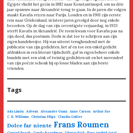
Egypte vlucht het gezin in 1882 naar Konstantinopel, om na drie
jaar opnieuw naar Alexandrië terug te gaan. In de jaren die volgen
maakt Kavafis reizen naar Parijs, Londen en in 1901 zijn eerste
reis naar Griekenland, in latere jaren gevolgd door nog enkele
bezoeken. Op de dag van zijn zeventigste verjaardag, in 1933
sterft Kavafis in Alexandrië. De roem kwam voor Kavafis pas na
zijn dood, dus postuum. Deels is dat toe te schrijven aan zijn
eigen handelswijze. Hij was uiterst terughoudend met de
publicatie van zijn gedichten, liet af en toe een enkel gedicht
afdrukken in een literair tijdschrift, gaf in eigen beheer enkele
bundels met een stuk of twintig gedichten uit en het merendeel
van zijn poëzie schonk hij op losse bladen aan zijn beste
vrienden.
Tags
Advent
Ada Limón
Alexander Gumz
Anne Carson
Arthur Sze
C. K. Williams
Christian Filips
Claudia Gabler
Frans Roumen
Dolce far niente
Gerard Rasch
Gerda Baardman
Günter Eich
Hans Arnfrid Astel