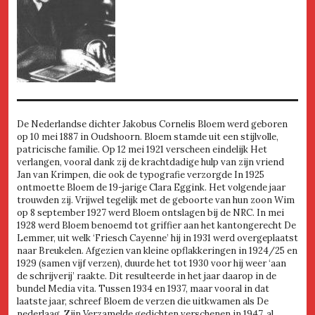
De Nederlandse dichter Jakobus Cornelis Bloem werd geboren
op 10 mei 1887 in Oudshoorn. Bloem stamde uit een stijlvolle,
patricische familie. Op 12 mei 1921 verscheen eindelijk Het
verlangen, vooral dank zij de krachtdadige hulp van zijn vriend
Jan van Krimpen, die ook de typografie verzorgde In 1925
ontmoette Bloem de 19-jarige Clara Eggink. Het volgende jaar
trouwden zij. Vrijwel tegelijk met de geboorte van hun zoon Wim
op 8 september 1927 werd Bloem ontslagen bij de NRC. In mei
1928 werd Bloem benoemd tot griffier aan het kantongerecht De
Lemmer, uit welk ‘Friesch Cayenne’ hij in 1931 werd overgeplaatst
naar Breukelen. Afgezien van kleine opflakkeringen in 1924/25 en
1929 (samen vijf verzen), duurde het tot 1930 voor hij weer ‘aan
de schrijverij’ raakte. Dit resulteerde in het jaar daarop in de
bundel Media vita. Tussen 1934 en 1937, maar vooral in dat
laatste jaar, schreef Bloem de verzen die uitkwamen als De
nederlaag. Zijn Verzamelde gedichten verschenen in 1947, al