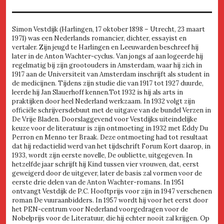
Simon Vestdijk (Harlingen, 17 oktober 1898 – Utrecht, 23 maart
1971) was een Nederlands romancier, dichter, essayist en
vertaler. Zijn jeugd te Harlingen en Leeuwarden beschreef hij
later in de Anton Wachter-cyclus. Van jongs af aan logeerde hij
regelmatig bij zijn grootouders in Amsterdam, waar hij zich in
1917 aan de Universiteit van Amsterdam inschrijft als student in
de medicijnen. Tijdens zijn studie die van 1917 tot 1927 duurde,
leerde hij Jan Slauerhoff kennen.Tot 1932 is hij als arts in
praktijken door heel Nederland werkzaam. In 1932 volgt zijn
officiële schrijversdebuut met de uitgave van de bundel Verzen in
De Vrije Bladen. Doorslaggevend voor Vestdijks uiteindelijke
keuze voor de literatuur is zijn ontmoeting in 1932 met Eddy Du
Perron en Menno ter Braak. Deze ontmoeting had tot resultaat
dat hij redactielid werd van het tijdschrift Forum Kort daarop, in
1933, wordt zijn eerste novelle, De oubliette, uitgegeven. In
hetzelfde jaar schrijft hij Kind tussen vier vrouwen, dat, eerst
geweigerd door de uitgever, later de basis zal vormen voor de
eerste drie delen van de Anton Wachter-romans. In 1951
ontvangt Vestdijk de P.C. Hooftprijs voor zijn in 1947 verschenen
roman De vuuraanbidders. In 1957 wordt hij voor het eerst door
het PEN-centrum voor Nederland voorgedragen voor de
Nobelprijs voor de Literatuur, die hij echter nooit zal krijgen. Op