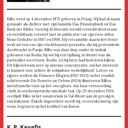
Rilke werd op 4 december 1875 geboren in Praag. Hij had al naam
gemaakt als dichter met zijn bundels Das Stundenbuch en Das
Buch der Bilder, toen hij de literaire wereld versteld deed staan
en wereldfaam verwierf met de publicatie van zijn twee delen
Neue Gedichte in 1907 en 1908. Hij verzamelde daarin het beste
werk uit een van zijn vruchtbaarste periodes, die hij grotendeels
doorbracht in Parijs. Rilke was daar diep onder de indruk
gekomen van Rodin, bij wie hij een tijdlang in dienst was als
particulier secretaris. Rodin, zei hij later, had hem leren kijken.
Dit kijken kwam neer op intense concentratie, om het mysterie
te kunnen zien ‘achter de schijnbare werkelijkheid’. Latere en
rijpere werken als Duineser Elegien (1912-1923) en het ronduit
schitterende Die Sonette an Orfeus (1924) illustreren Rilkes
metafysische visie op het onzegbare, dat haar verwoording
vindt in een hermetische muzikale taal. Op 29 december 1926
overlijdt Rilke in het sanatorium in Val-Mont aan de gevolgen
van leukemie. Enkele dagen later wordt hij, overeenkomstig zijn
wens, begraven op het kerkhof van Raron.
K. P. Kavafis