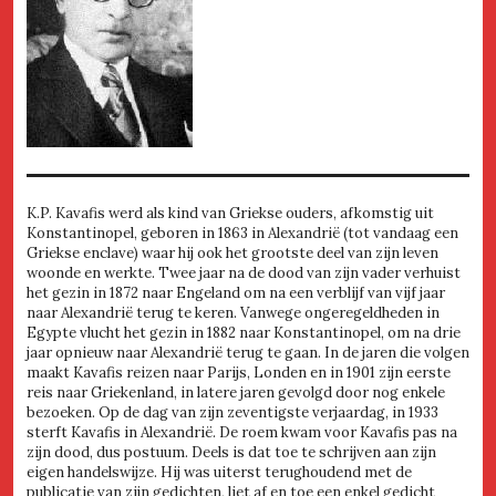
K.P. Kavafis werd als kind van Griekse ouders, afkomstig uit
Konstantinopel, geboren in 1863 in Alexandrië (tot vandaag een
Griekse enclave) waar hij ook het grootste deel van zijn leven
woonde en werkte. Twee jaar na de dood van zijn vader verhuist
het gezin in 1872 naar Engeland om na een verblijf van vijf jaar
naar Alexandrië terug te keren. Vanwege ongeregeldheden in
Egypte vlucht het gezin in 1882 naar Konstantinopel, om na drie
jaar opnieuw naar Alexandrië terug te gaan. In de jaren die volgen
maakt Kavafis reizen naar Parijs, Londen en in 1901 zijn eerste
reis naar Griekenland, in latere jaren gevolgd door nog enkele
bezoeken. Op de dag van zijn zeventigste verjaardag, in 1933
sterft Kavafis in Alexandrië. De roem kwam voor Kavafis pas na
zijn dood, dus postuum. Deels is dat toe te schrijven aan zijn
eigen handelswijze. Hij was uiterst terughoudend met de
publicatie van zijn gedichten, liet af en toe een enkel gedicht