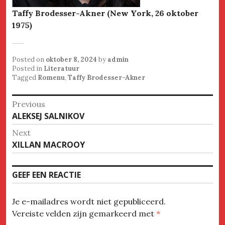
Taffy Brodesser-Akner (New York, 26 oktober
1975)
Posted on
oktober 8, 2024
by
admin
Posted in
Literatuur
Tagged
Romenu
,
Taffy Brodesser-Akner
Bericht
Previous
Previous
ALEKSEJ SALNIKOV
navigatie
post:
Next
Next
XILLAN MACROOY
post:
GEEF EEN REACTIE
Je e-mailadres wordt niet gepubliceerd.
Vereiste velden zijn gemarkeerd met
*