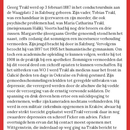
Georg Trakl werd op 3 februari 1887 in het conducteurshuis aan
de Waagplatz 2 in Salzburg geboren. Zijn vader, Tobias Trakl,
was een handelaar in ijzerwaren en zijn moeder, die ook
psychische problemen had, was Maria Catharina Trakl,
(meisjesnaam Halik). Voorts had hij nog drie broers en drie
zussen. Margarethe (doorgaans Grethe genoemd) stond hem het
naast, zelfs zodanig dat sommigen een incestueuze verhouding
vermoeden. Zijn jeugd bracht hij door in Salzburg. Vervolgens
bezocht hij van 1897 tot 1905 het humanistische gymnasium. Om
toch een academische opleiding te kunnen volgen, werkte hij tot
1908 in de praktijk bij een apotheker. Sommigen vermoedden dat
hij dit vooral deed om zichzelf opiaten te kunnen verschaffen. Bij
het uitbreken van WO I werd Trakl als medicus naar het front in
Galicië (heden ten dage in Oekraïne en Polen) gestuurd. Zijn
gemoedsschommelingen leidden tot geregelde uitbraken van
depressie, die verergerd werden door de afschuw die hij voelde
voor de verzorging van de ernstig verwonde soldaten. De
spanning en druk dreven hem ertoe een suïcidepoging te
ondernemen, welke zijn kameraden nochtans verhinderden. Hij
werd in een militair ziekenhuis opgenomen in Kraków, alwaar hij
onder strikt toezicht geplaatst werd.Trakl verzonk daar in nog
zwaardere depressies en schreef Ficker om advies. Ficker
overtuigde hem ervan dat hij contact moest opnemen met
Wittgenstein, die inderdaad op weg ging na Trakls bericht te