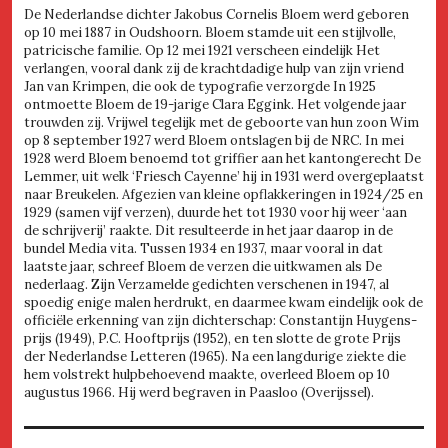
De Nederlandse dichter Jakobus Cornelis Bloem werd geboren
op 10 mei 1887 in Oudshoorn. Bloem stamde uit een stijlvolle,
patricische familie. Op 12 mei 1921 verscheen eindelijk Het
verlangen, vooral dank zij de krachtdadige hulp van zijn vriend
Jan van Krimpen, die ook de typografie verzorgde In 1925
ontmoette Bloem de 19-jarige Clara Eggink. Het volgende jaar
trouwden zij. Vrijwel tegelijk met de geboorte van hun zoon Wim
op 8 september 1927 werd Bloem ontslagen bij de NRC. In mei
1928 werd Bloem benoemd tot griffier aan het kantongerecht De
Lemmer, uit welk ‘Friesch Cayenne’ hij in 1931 werd overgeplaatst
naar Breukelen. Afgezien van kleine opflakkeringen in 1924/25 en
1929 (samen vijf verzen), duurde het tot 1930 voor hij weer ‘aan
de schrijverij’ raakte. Dit resulteerde in het jaar daarop in de
bundel Media vita. Tussen 1934 en 1937, maar vooral in dat
laatste jaar, schreef Bloem de verzen die uitkwamen als De
nederlaag. Zijn Verzamelde gedichten verschenen in 1947, al
spoedig enige malen herdrukt, en daarmee kwam eindelijk ook de
officiële erkenning van zijn dichterschap: Constantijn Huygens-
prijs (1949), P.C. Hooftprijs (1952), en ten slotte de grote Prijs
der Nederlandse Letteren (1965). Na een langdurige ziekte die
hem volstrekt hulpbehoevend maakte, overleed Bloem op 10
augustus 1966. Hij werd begraven in Paasloo (Overijssel).