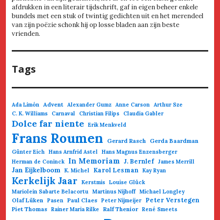
afdrukken in een literair tijdschrift, gaf in eigen beheer enkele
bundels met een stuk of twintig gedichten uit en het merendeel
van zijn poëzie schonk hij op losse bladen aan zijn beste
vrienden.
Tags
Advent
Ada Limón
Alexander Gumz
Anne Carson
Arthur Sze
C. K. Williams
Carnaval
Christian Filips
Claudia Gabler
Dolce far niente
Erik Menkveld
Frans Roumen
Gerard Rasch
Gerda Baardman
Günter Eich
Hans Arnfrid Astel
Hans Magnus Enzensberger
In Memoriam
J. Bernlef
Herman de Coninck
James Merrill
Jan Eijkelboom
Karol Lesman
K. Michel
Kay Ryan
Kerkelijk Jaar
Kerstmis
Louise Glück
Mariolein Sabarte Belacortu
Martinus Nijhoff
Michael Longley
Olaf Lüken
Paul Claes
Peter Verstegen
Pasen
Peter Nijmeijer
Piet Thomas
Ralf Thenior
Rainer Maria Rilke
René Smeets