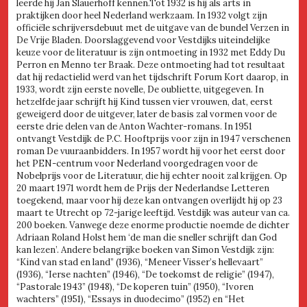
leerde hij Jan Slauerhoff kennen.Tot 1932 is hij als arts in
praktijken door heel Nederland werkzaam. In 1932 volgt zijn
officiële schrijversdebuut met de uitgave van de bundel Verzen in
De Vrije Bladen. Doorslaggevend voor Vestdijks uiteindelijke
keuze voor de literatuur is zijn ontmoeting in 1932 met Eddy Du
Perron en Menno ter Braak. Deze ontmoeting had tot resultaat
dat hij redactielid werd van het tijdschrift Forum Kort daarop, in
1933, wordt zijn eerste novelle, De oubliette, uitgegeven. In
hetzelfde jaar schrijft hij Kind tussen vier vrouwen, dat, eerst
geweigerd door de uitgever, later de basis zal vormen voor de
eerste drie delen van de Anton Wachter-romans. In 1951
ontvangt Vestdijk de P.C. Hooftprijs voor zijn in 1947 verschenen
roman De vuuraanbidders. In 1957 wordt hij voor het eerst door
het PEN-centrum voor Nederland voorgedragen voor de
Nobelprijs voor de Literatuur, die hij echter nooit zal krijgen. Op
20 maart 1971 wordt hem de Prijs der Nederlandse Letteren
toegekend, maar voor hij deze kan ontvangen overlijdt hij op 23
maart te Utrecht op 72-jarige leeftijd. Vestdijk was auteur van ca.
200 boeken. Vanwege deze enorme productie noemde de dichter
Adriaan Roland Holst hem ‘de man die sneller schrijft dan God
kan lezen’. Andere belangrijke boeken van Simon Vestdijk zijn:
“Kind van stad en land” (1936), “Meneer Visser’s hellevaart”
(1936), “Ierse nachten” (1946), “De toekomst de religie” (1947),
“Pastorale 1943” (1948), “De koperen tuin” (1950), “Ivoren
wachters” (1951), “Essays in duodecimo” (1952) en “Het