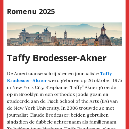
Skip
Romenu 2025
to
content
Taffy Brodesser-Akner
De Amerikaanse schrijfster en journaliste
Taffy
Brodesser-Akner
werd geboren op 26 oktober 1975
in New York City. Stephanie “Taffy” Akner groeide
op in Brooklyn in een orthodox joods gezin en
studeerde aan de Tisch School of the Arts (BA) van
de New York University. In 2006 trouwde ze met
journalist Claude Brodesser; beiden gebruiken
sindsdien de dubbele achternaam als familienaam.
Ze hebben twee kinderen. Taffy Brodesser-Akner