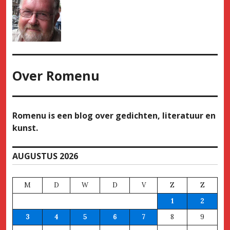
Over
Romenu
Romenu is een blog over gedichten, literatuur en
kunst.
AUGUSTUS 2026
M
D
W
D
V
Z
Z
1
2
3
4
5
6
7
8
9