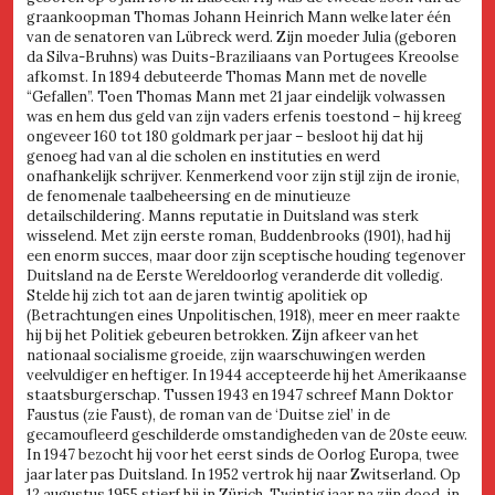
graankoopman Thomas Johann Heinrich Mann welke later één
van de senatoren van Lübreck werd. Zijn moeder Julia (geboren
da Silva-Bruhns) was Duits-Braziliaans van Portugees Kreoolse
afkomst. In 1894 debuteerde Thomas Mann met de novelle
“Gefallen”. Toen Thomas Mann met 21 jaar eindelijk volwassen
was en hem dus geld van zijn vaders erfenis toestond – hij kreeg
ongeveer 160 tot 180 goldmark per jaar – besloot hij dat hij
genoeg had van al die scholen en instituties en werd
onafhankelijk schrijver. Kenmerkend voor zijn stijl zijn de ironie,
de fenomenale taalbeheersing en de minutieuze
detailschildering. Manns reputatie in Duitsland was sterk
wisselend. Met zijn eerste roman, Buddenbrooks (1901), had hij
een enorm succes, maar door zijn sceptische houding tegenover
Duitsland na de Eerste Wereldoorlog veranderde dit volledig.
Stelde hij zich tot aan de jaren twintig apolitiek op
(Betrachtungen eines Unpolitischen, 1918), meer en meer raakte
hij bij het Politiek gebeuren betrokken. Zijn afkeer van het
nationaal socialisme groeide, zijn waarschuwingen werden
veelvuldiger en heftiger. In 1944 accepteerde hij het Amerikaanse
staatsburgerschap. Tussen 1943 en 1947 schreef Mann Doktor
Faustus (zie Faust), de roman van de ‘Duitse ziel’ in de
gecamoufleerd geschilderde omstandigheden van de 20ste eeuw.
In 1947 bezocht hij voor het eerst sinds de Oorlog Europa, twee
jaar later pas Duitsland. In 1952 vertrok hij naar Zwitserland. Op
12 augustus 1955 stierf hij in Zürich. Twintig jaar na zijn dood, in