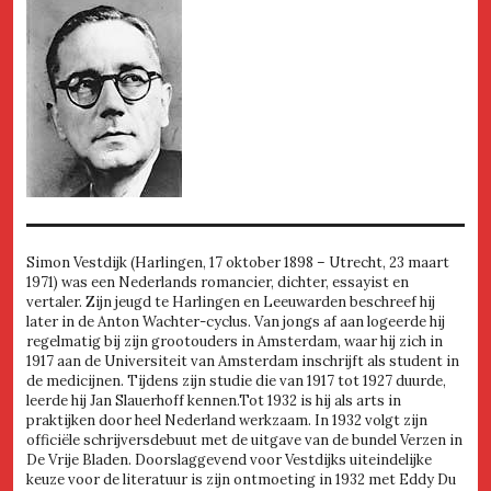
Simon Vestdijk (Harlingen, 17 oktober 1898 – Utrecht, 23 maart
1971) was een Nederlands romancier, dichter, essayist en
vertaler. Zijn jeugd te Harlingen en Leeuwarden beschreef hij
later in de Anton Wachter-cyclus. Van jongs af aan logeerde hij
regelmatig bij zijn grootouders in Amsterdam, waar hij zich in
1917 aan de Universiteit van Amsterdam inschrijft als student in
de medicijnen. Tijdens zijn studie die van 1917 tot 1927 duurde,
leerde hij Jan Slauerhoff kennen.Tot 1932 is hij als arts in
praktijken door heel Nederland werkzaam. In 1932 volgt zijn
officiële schrijversdebuut met de uitgave van de bundel Verzen in
De Vrije Bladen. Doorslaggevend voor Vestdijks uiteindelijke
keuze voor de literatuur is zijn ontmoeting in 1932 met Eddy Du