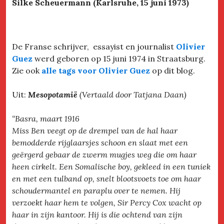
Silke Scheuermann (Karlsruhe, 15 juni 1973)
De Franse schrijver, essayist en journalist
Olivier
Guez
werd geboren op 15 juni 1974 in Straatsburg.
Zie ook
alle tags voor Olivier Guez
op dit blog.
Uit:
Mesopotamië
(Vertaald door Tatjana Daan)
“Basra, maart 1916
Miss Ben veegt op de drempel van de hal haar
bemodderde rijglaarsjes schoon en slaat met een
geërgerd gebaar de zwerm mugjes weg die om haar
heen cirkelt. Een Somalische boy, gekleed in een tuniek
en met een tulband op, snelt blootsvoets toe om haar
schoudermantel en paraplu over te nemen. Hij
verzoekt haar hem te volgen, Sir Percy Cox wacht op
haar in zijn kantoor. Hij is die ochtend van zijn