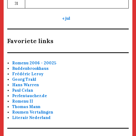
31
« jul
Favoriete links
Romenu 2006 - 20025
Buddenbrookhaus
Frédéric Leroy
Georg Trakl
Hans Warren
Paul Celan
Perlentaucher.de
Romenu II
Thomas Mann
Roumen Vertalingen
Literair Nederland