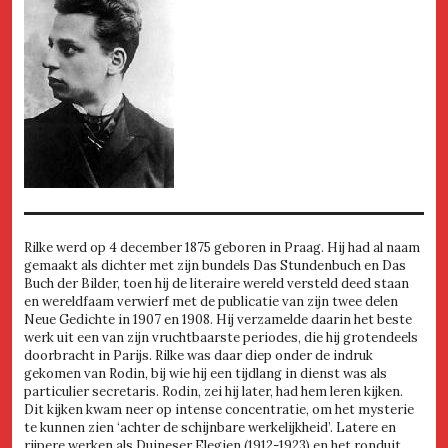
Rilke werd op 4 december 1875 geboren in Praag. Hij had al naam
gemaakt als dichter met zijn bundels Das Stundenbuch en Das
Buch der Bilder, toen hij de literaire wereld versteld deed staan
en wereldfaam verwierf met de publicatie van zijn twee delen
Neue Gedichte in 1907 en 1908. Hij verzamelde daarin het beste
werk uit een van zijn vruchtbaarste periodes, die hij grotendeels
doorbracht in Parijs. Rilke was daar diep onder de indruk
gekomen van Rodin, bij wie hij een tijdlang in dienst was als
particulier secretaris. Rodin, zei hij later, had hem leren kijken.
Dit kijken kwam neer op intense concentratie, om het mysterie
te kunnen zien ‘achter de schijnbare werkelijkheid’. Latere en
rijpere werken als Duineser Elegien (1912-1923) en het ronduit