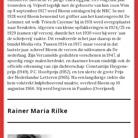
trouwden zij. Vrijwel tegelijk met de geboorte van hun zoon Wim
op 8 september 1927 werd Bloem ontslagen bij de NRC. In mei
1928 werd Bloem benoemd tot griffier aan het kantongerecht De
Lemmer, uit welk ‘Friesch Cayenne’ hij in 1931 werd overgeplaatst
naar Breukelen. Afgezien van kleine opflakkeringen in 1924/25 en
1929 (samen vijf verzen), duurde het tot 1930 voor hij weer ‘aan
de schrijverij’ raakte. Dit resulteerde in het jaar daarop in de
bundel Media vita. Tussen 1934 en 1937, maar vooral in dat
laatste jaar, schreef Bloem de verzen die uitkwamen als De
nederlaag. Zijn Verzamelde gedichten verschenen in 1947, al
spoedig enige malen herdrukt, en daarmee kwam eindelijk ook de
officiële erkenning van zijn dichterschap: Constantijn Huygens-
prijs (1949), P.C. Hooftprijs (1952), en ten slotte de grote Prijs
der Nederlandse Letteren (1965). Na een langdurige ziekte die
hem volstrekt hulpbehoevend maakte, overleed Bloem op 10
augustus 1966. Hij werd begraven in Paasloo (Overijssel).
Rainer Maria Rilke