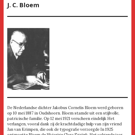
J. C. Bloem
De Nederlandse dichter Jakobus Cornelis Bloem werd geboren
op 10 mei 1887 in Oudshoorn. Bloem stamde uit een stijlvolle,
patricische familie. Op 12 mei 1921 verscheen eindelijk Het
verlangen, vooral dank zij de krachtdadige hulp van zijn vriend
Jan van Krimpen, die ook de typografie verzorgde In 1925
ontmoette Bloem de 19-jarige Clara Eggink. Het volgende jaar