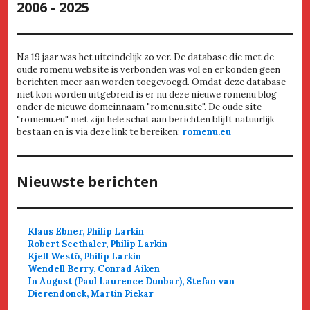
2006 - 2025
Na 19 jaar was het uiteindelijk zo ver. De database die met de
oude romenu website is verbonden was vol en er konden geen
berichten meer aan worden toegevoegd. Omdat deze database
niet kon worden uitgebreid is er nu deze nieuwe romenu blog
onder de nieuwe domeinnaam "romenu.site". De oude site
"romenu.eu" met zijn hele schat aan berichten blijft natuurlijk
bestaan en is via deze link te bereiken:
romenu.eu
Nieuwste berichten
Klaus Ebner, Philip Larkin
Robert Seethaler, Philip Larkin
Kjell Westö, Philip Larkin
Wendell Berry, Conrad Aiken
In August (Paul Laurence Dunbar), Stefan van
Dierendonck, Martin Piekar