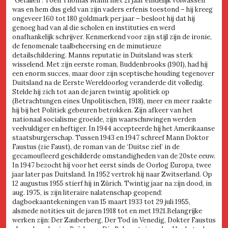
“Gefallen”. Toen Thomas Mann met 21 jaar eindelijk volwassen
was en hem dus geld van zijn vaders erfenis toestond – hij kreeg
ongeveer 160 tot 180 goldmark per jaar – besloot hij dat hij
genoeg had van al die scholen en instituties en werd
onafhankelijk schrijver. Kenmerkend voor zijn stijl zijn de ironie,
de fenomenale taalbeheersing en de minutieuze
detailschildering. Manns reputatie in Duitsland was sterk
wisselend. Met zijn eerste roman, Buddenbrooks (1901), had hij
een enorm succes, maar door zijn sceptische houding tegenover
Duitsland na de Eerste Wereldoorlog veranderde dit volledig.
Stelde hij zich tot aan de jaren twintig apolitiek op
(Betrachtungen eines Unpolitischen, 1918), meer en meer raakte
hij bij het Politiek gebeuren betrokken. Zijn afkeer van het
nationaal socialisme groeide, zijn waarschuwingen werden
veelvuldiger en heftiger. In 1944 accepteerde hij het Amerikaanse
staatsburgerschap. Tussen 1943 en 1947 schreef Mann Doktor
Faustus (zie Faust), de roman van de ‘Duitse ziel’ in de
gecamoufleerd geschilderde omstandigheden van de 20ste eeuw.
In 1947 bezocht hij voor het eerst sinds de Oorlog Europa, twee
jaar later pas Duitsland. In 1952 vertrok hij naar Zwitserland. Op
12 augustus 1955 stierf hij in Zürich. Twintig jaar na zijn dood, in
aug. 1975, is zijn literaire nalatenschap geopend:
dagboekaantekeningen van 15 maart 1933 tot 29 juli 1955,
alsmede notities uit de jaren 1918 tot en met 1921.Belangrijke
werken zijn: Der Zauberberg, Der Tod in Venedig, Dokter Faustus