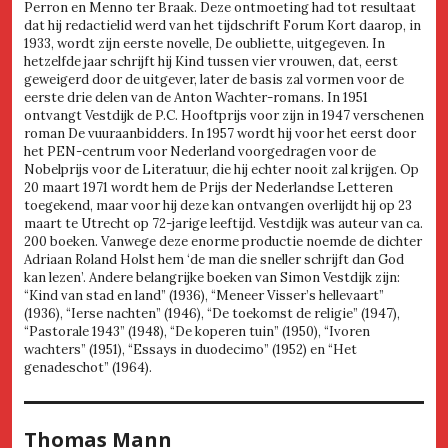
Perron en Menno ter Braak. Deze ontmoeting had tot resultaat
dat hij redactielid werd van het tijdschrift Forum Kort daarop, in
1933, wordt zijn eerste novelle, De oubliette, uitgegeven. In
hetzelfde jaar schrijft hij Kind tussen vier vrouwen, dat, eerst
geweigerd door de uitgever, later de basis zal vormen voor de
eerste drie delen van de Anton Wachter-romans. In 1951
ontvangt Vestdijk de P.C. Hooftprijs voor zijn in 1947 verschenen
roman De vuuraanbidders. In 1957 wordt hij voor het eerst door
het PEN-centrum voor Nederland voorgedragen voor de
Nobelprijs voor de Literatuur, die hij echter nooit zal krijgen. Op
20 maart 1971 wordt hem de Prijs der Nederlandse Letteren
toegekend, maar voor hij deze kan ontvangen overlijdt hij op 23
maart te Utrecht op 72-jarige leeftijd. Vestdijk was auteur van ca.
200 boeken. Vanwege deze enorme productie noemde de dichter
Adriaan Roland Holst hem ‘de man die sneller schrijft dan God
kan lezen’. Andere belangrijke boeken van Simon Vestdijk zijn:
“Kind van stad en land” (1936), “Meneer Visser’s hellevaart”
(1936), “Ierse nachten” (1946), “De toekomst de religie” (1947),
“Pastorale 1943” (1948), “De koperen tuin” (1950), “Ivoren
wachters” (1951), “Essays in duodecimo” (1952) en “Het
genadeschot” (1964).
Thomas Mann