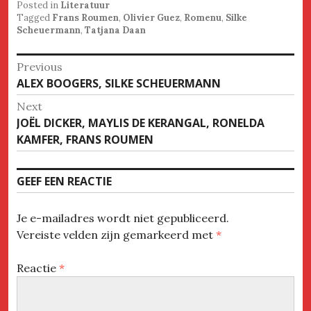
Posted in
Literatuur
Tagged
Frans Roumen
,
Olivier Guez
,
Romenu
,
Silke
Scheuermann
,
Tatjana Daan
Bericht
Previous
Previous
ALEX BOOGERS, SILKE SCHEUERMANN
navigatie
post:
Next
Next
JOËL DICKER, MAYLIS DE KERANGAL, RONELDA
post:
KAMFER, FRANS ROUMEN
GEEF EEN REACTIE
Je e-mailadres wordt niet gepubliceerd.
Vereiste velden zijn gemarkeerd met
*
Reactie
*