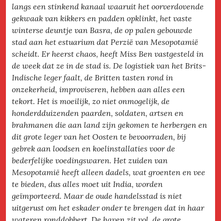
langs een stinkend kanaal waaruit het oorverdovende
gekwaak van kikkers en padden opklinkt, het vaste
winterse deuntje van Basra, de op palen gebouwde
stad aan het estuarium dat Perzië van Mesopotamië
scheidt. Er heerst chaos, heeft Miss Ben vastgesteld in
de week dat ze in de stad is. De logistiek van het Brits-
Indische leger faalt, de Britten tasten rond in
onzekerheid, improviseren, hebben aan alles een
tekort. Het is moeilijk, zo niet onmogelijk, de
honderdduizenden paarden, soldaten, artsen en
brahmanen die aan land zijn gekomen te herbergen en
dit grote leger van het Oosten te bevoorraden, bij
gebrek aan loodsen en koelinstallaties voor de
bederfelijke voedingswaren. Het zuiden van
Mesopotamië heeft alleen dadels, wat groenten en vee
te bieden, dus alles moet uit India, worden
geïmporteerd. Maar de oude handelsstad is niet
uitgerust om het eskader onder te brengen dat in haar
wateren ronddobbert. De haven zit vol, de grote