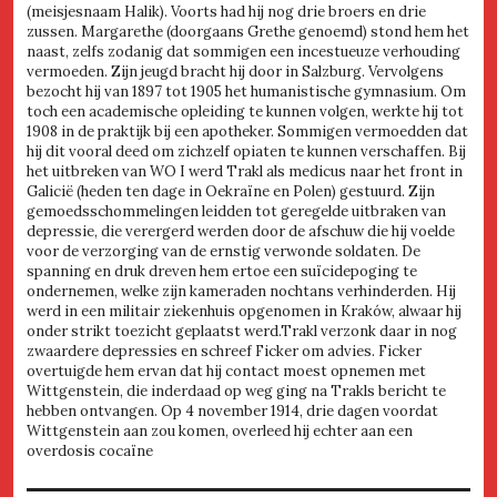
(meisjesnaam Halik). Voorts had hij nog drie broers en drie
zussen. Margarethe (doorgaans Grethe genoemd) stond hem het
naast, zelfs zodanig dat sommigen een incestueuze verhouding
vermoeden. Zijn jeugd bracht hij door in Salzburg. Vervolgens
bezocht hij van 1897 tot 1905 het humanistische gymnasium. Om
toch een academische opleiding te kunnen volgen, werkte hij tot
1908 in de praktijk bij een apotheker. Sommigen vermoedden dat
hij dit vooral deed om zichzelf opiaten te kunnen verschaffen. Bij
het uitbreken van WO I werd Trakl als medicus naar het front in
Galicië (heden ten dage in Oekraïne en Polen) gestuurd. Zijn
gemoedsschommelingen leidden tot geregelde uitbraken van
depressie, die verergerd werden door de afschuw die hij voelde
voor de verzorging van de ernstig verwonde soldaten. De
spanning en druk dreven hem ertoe een suïcidepoging te
ondernemen, welke zijn kameraden nochtans verhinderden. Hij
werd in een militair ziekenhuis opgenomen in Kraków, alwaar hij
onder strikt toezicht geplaatst werd.Trakl verzonk daar in nog
zwaardere depressies en schreef Ficker om advies. Ficker
overtuigde hem ervan dat hij contact moest opnemen met
Wittgenstein, die inderdaad op weg ging na Trakls bericht te
hebben ontvangen. Op 4 november 1914, drie dagen voordat
Wittgenstein aan zou komen, overleed hij echter aan een
overdosis cocaïne