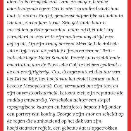
dienstreis teruggekeerd. Lang en mager, blauwe
doordringende ogen: Cox is niet veranderd sinds hun
laatste ontmoeting bij gemeenschappelijke vrienden in
Londen, zeven jaar terug. Zijn golvende haar is
misschien grijzer geworden, maar hij lijkt niet erg
verouderd en ziet er in zijn uniform nog altijd even
deftig uit. Op zijn kraag herkent Miss Bell de dubbele
witte lipjes van de politiek officieren van het Brits-
Indische leger. Na in Somalië, Perzië en verschillende
emeritaten aan de Perzische Golf te hebben gediend is
de eenenvijftigjarige Cox, doorgewinterd dienaar van
het Britse Rijk, het hoofd van het civiel bestuur in het
bezette Mesopotamië. Cox, vermaard om zijn tact en
zijn onverstoorbaarheid, betoont zich zijn reputatie die
middag onwaardig. Verscholen achter een stapel
topografische kaarten en luchtfoto’s bepotelt hij onder
een portret van koning George v zijn snor en scheldt op
de regen die aanhoudend op het dak van zijn
hoofdkwartier roffelt, een gebouw dat is opgetrokken