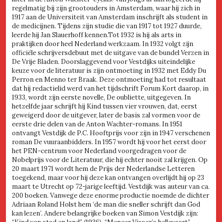
regelmatig bij zijn grootouders in Amsterdam, waar hij zich in
1917 aan de Universiteit van Amsterdam inschrijft als student in
de medicijnen. Tijdens zijn studie die van 1917 tot 1927 duurde,
leerde hij Jan Slauerhoff kennen.Tot 1932 is hij als arts in
praktijken door heel Nederland werkzaam. In 1932 volgt zijn
officiële schrijversdebuut met de uitgave van de bundel Verzen in
De Vrije Bladen. Doorslaggevend voor Vestdijks uiteindelijke
keuze voor de literatuur is zijn ontmoeting in 1932 met Eddy Du
Perron en Menno ter Braak. Deze ontmoeting had tot resultaat
dat hij redactielid werd van het tijdschrift Forum Kort daarop, in
1933, wordt zijn eerste novelle, De oubliette, uitgegeven. In
hetzelfde jaar schrijft hij Kind tussen vier vrouwen, dat, eerst
geweigerd door de uitgever, later de basis zal vormen voor de
eerste drie delen van de Anton Wachter-romans. In 1951
ontvangt Vestdijk de P.C. Hooftprijs voor zijn in 1947 verschenen
roman De vuuraanbidders. In 1957 wordt hij voor het eerst door
het PEN-centrum voor Nederland voorgedragen voor de
Nobelprijs voor de Literatuur, die hij echter nooit zal krijgen. Op
20 maart 1971 wordt hem de Prijs der Nederlandse Letteren
toegekend, maar voor hij deze kan ontvangen overlijdt hij op 23
maart te Utrecht op 72-jarige leeftijd. Vestdijk was auteur van ca.
200 boeken. Vanwege deze enorme productie noemde de dichter
Adriaan Roland Holst hem ‘de man die sneller schrijft dan God
kan lezen’. Andere belangrijke boeken van Simon Vestdijk zijn: