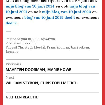
Zie voor nog meer schrijvers van de 10
juni ook
mijn blog van 10 juni 2024
en ook
mijn blog van
10 juni 2021
en ook
mijn blog van 10 juni 2020
en
eveneens
blog van 10 juni 2019 deel 1
en eveneens
deel 2.
Posted on
juni 10, 2026
by
admin
Posted in
Literatuur
Tagged
Christoph Meckel
,
Frans Roumen
,
Jan Brokken
,
Romenu
Bericht
Previous
Previous
MAARTEN DOORMAN, MARIE HOWE
navigatie
post:
Next
Next
WILLIAM STYRON, CHRISTOPH MECKEL
post:
GEEF EEN REACTIE