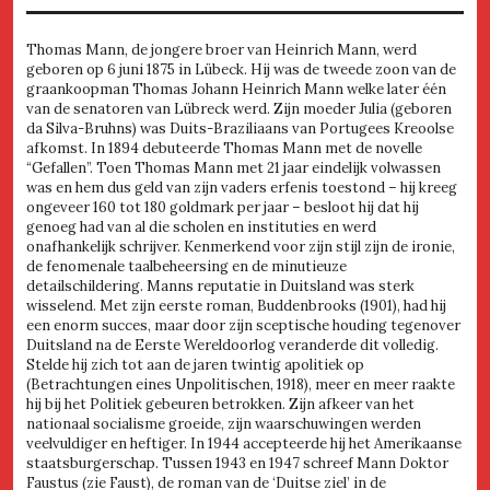
Thomas Mann, de jongere broer van Heinrich Mann, werd
geboren op 6 juni 1875 in Lübeck. Hij was de tweede zoon van de
graankoopman Thomas Johann Heinrich Mann welke later één
van de senatoren van Lübreck werd. Zijn moeder Julia (geboren
da Silva-Bruhns) was Duits-Braziliaans van Portugees Kreoolse
afkomst. In 1894 debuteerde Thomas Mann met de novelle
“Gefallen”. Toen Thomas Mann met 21 jaar eindelijk volwassen
was en hem dus geld van zijn vaders erfenis toestond – hij kreeg
ongeveer 160 tot 180 goldmark per jaar – besloot hij dat hij
genoeg had van al die scholen en instituties en werd
onafhankelijk schrijver. Kenmerkend voor zijn stijl zijn de ironie,
de fenomenale taalbeheersing en de minutieuze
detailschildering. Manns reputatie in Duitsland was sterk
wisselend. Met zijn eerste roman, Buddenbrooks (1901), had hij
een enorm succes, maar door zijn sceptische houding tegenover
Duitsland na de Eerste Wereldoorlog veranderde dit volledig.
Stelde hij zich tot aan de jaren twintig apolitiek op
(Betrachtungen eines Unpolitischen, 1918), meer en meer raakte
hij bij het Politiek gebeuren betrokken. Zijn afkeer van het
nationaal socialisme groeide, zijn waarschuwingen werden
veelvuldiger en heftiger. In 1944 accepteerde hij het Amerikaanse
staatsburgerschap. Tussen 1943 en 1947 schreef Mann Doktor
Faustus (zie Faust), de roman van de ‘Duitse ziel’ in de