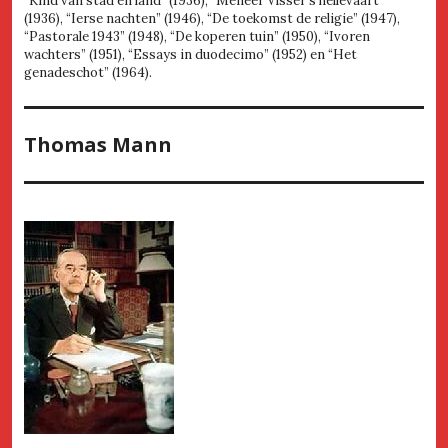
“Kind van stad en land” (1936), “Meneer Visser’s hellevaart”
(1936), “Ierse nachten” (1946), “De toekomst de religie” (1947),
“Pastorale 1943” (1948), “De koperen tuin” (1950), “Ivoren
wachters” (1951), “Essays in duodecimo” (1952) en “Het
genadeschot” (1964).
Thomas Mann