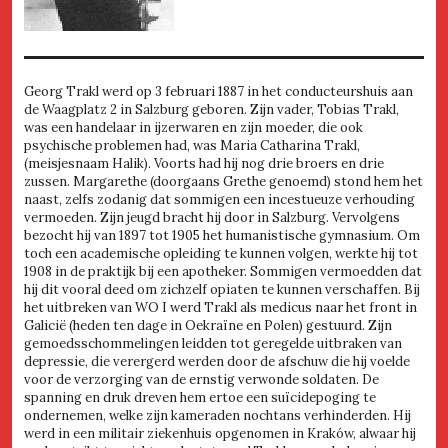
Georg Trakl werd op 3 februari 1887 in het conducteurshuis aan
de Waagplatz 2 in Salzburg geboren. Zijn vader, Tobias Trakl,
was een handelaar in ijzerwaren en zijn moeder, die ook
psychische problemen had, was Maria Catharina Trakl,
(meisjesnaam Halik). Voorts had hij nog drie broers en drie
zussen. Margarethe (doorgaans Grethe genoemd) stond hem het
naast, zelfs zodanig dat sommigen een incestueuze verhouding
vermoeden. Zijn jeugd bracht hij door in Salzburg. Vervolgens
bezocht hij van 1897 tot 1905 het humanistische gymnasium. Om
toch een academische opleiding te kunnen volgen, werkte hij tot
1908 in de praktijk bij een apotheker. Sommigen vermoedden dat
hij dit vooral deed om zichzelf opiaten te kunnen verschaffen. Bij
het uitbreken van WO I werd Trakl als medicus naar het front in
Galicië (heden ten dage in Oekraïne en Polen) gestuurd. Zijn
gemoedsschommelingen leidden tot geregelde uitbraken van
depressie, die verergerd werden door de afschuw die hij voelde
voor de verzorging van de ernstig verwonde soldaten. De
spanning en druk dreven hem ertoe een suïcidepoging te
ondernemen, welke zijn kameraden nochtans verhinderden. Hij
werd in een militair ziekenhuis opgenomen in Kraków, alwaar hij