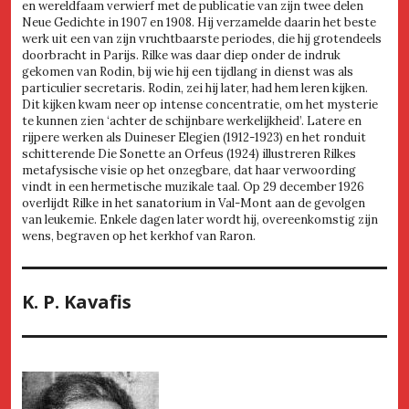
en wereldfaam verwierf met de publicatie van zijn twee delen
Neue Gedichte in 1907 en 1908. Hij verzamelde daarin het beste
werk uit een van zijn vruchtbaarste periodes, die hij grotendeels
doorbracht in Parijs. Rilke was daar diep onder de indruk
gekomen van Rodin, bij wie hij een tijdlang in dienst was als
particulier secretaris. Rodin, zei hij later, had hem leren kijken.
Dit kijken kwam neer op intense concentratie, om het mysterie
te kunnen zien ‘achter de schijnbare werkelijkheid’. Latere en
rijpere werken als Duineser Elegien (1912-1923) en het ronduit
schitterende Die Sonette an Orfeus (1924) illustreren Rilkes
metafysische visie op het onzegbare, dat haar verwoording
vindt in een hermetische muzikale taal. Op 29 december 1926
overlijdt Rilke in het sanatorium in Val-Mont aan de gevolgen
van leukemie. Enkele dagen later wordt hij, overeenkomstig zijn
wens, begraven op het kerkhof van Raron.
K. P. Kavafis