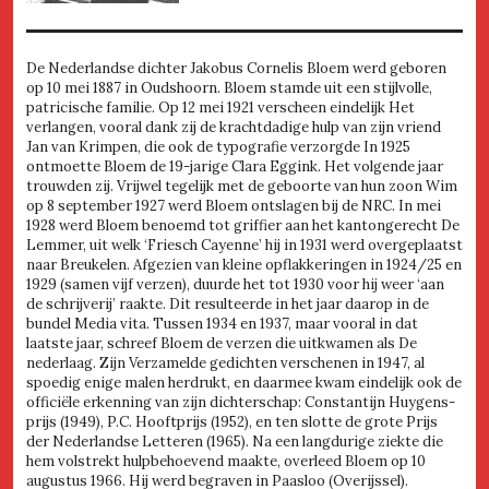
De Nederlandse dichter Jakobus Cornelis Bloem werd geboren
op 10 mei 1887 in Oudshoorn. Bloem stamde uit een stijlvolle,
patricische familie. Op 12 mei 1921 verscheen eindelijk Het
verlangen, vooral dank zij de krachtdadige hulp van zijn vriend
Jan van Krimpen, die ook de typografie verzorgde In 1925
ontmoette Bloem de 19-jarige Clara Eggink. Het volgende jaar
trouwden zij. Vrijwel tegelijk met de geboorte van hun zoon Wim
op 8 september 1927 werd Bloem ontslagen bij de NRC. In mei
1928 werd Bloem benoemd tot griffier aan het kantongerecht De
Lemmer, uit welk ‘Friesch Cayenne’ hij in 1931 werd overgeplaatst
naar Breukelen. Afgezien van kleine opflakkeringen in 1924/25 en
1929 (samen vijf verzen), duurde het tot 1930 voor hij weer ‘aan
de schrijverij’ raakte. Dit resulteerde in het jaar daarop in de
bundel Media vita. Tussen 1934 en 1937, maar vooral in dat
laatste jaar, schreef Bloem de verzen die uitkwamen als De
nederlaag. Zijn Verzamelde gedichten verschenen in 1947, al
spoedig enige malen herdrukt, en daarmee kwam eindelijk ook de
officiële erkenning van zijn dichterschap: Constantijn Huygens-
prijs (1949), P.C. Hooftprijs (1952), en ten slotte de grote Prijs
der Nederlandse Letteren (1965). Na een langdurige ziekte die
hem volstrekt hulpbehoevend maakte, overleed Bloem op 10
augustus 1966. Hij werd begraven in Paasloo (Overijssel).