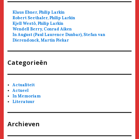
Klaus Ebner, Philip Larkin
Robert Seethaler, Philip Larkin
Kjell Westö, Philip Larkin
Wendell Berry, Conrad Aiken
In August (Paul Laurence Dunbar), Stefan van
Dierendonck, Martin Piekar
Categorieën
Actualiteit
Actueel
In Memoriam
Literatuur
Archieven