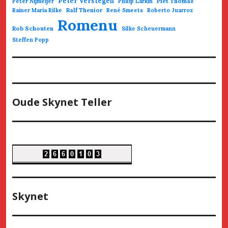
Peter Verstegen
Piet Thomas
Peter Nijmeijer
Philip Larkin
Ralf Thenior
Rainer Maria Rilke
René Smeets
Roberto Juarroz
Romenu
Rob Schouten
Silke Scheuermann
Steffen Popp
Oude Skynet Teller
Skynet