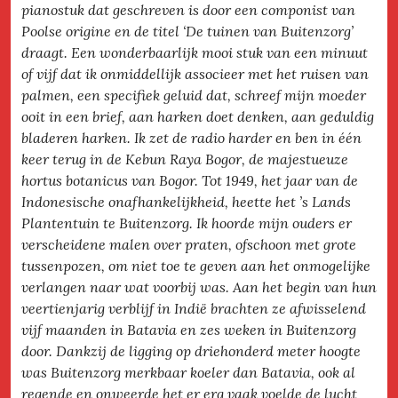
pianostuk dat geschreven is door een componist van
Poolse origine en de titel ‘De tuinen van Buitenzorg’
draagt. Een wonderbaarlijk mooi stuk van een minuut
of vijf dat ik onmiddellijk associeer met het ruisen van
palmen, een specifiek geluid dat, schreef mijn moeder
ooit in een brief, aan harken doet denken, aan geduldig
bladeren harken. Ik zet de radio harder en ben in één
keer terug in de Kebun Raya Bogor, de majestueuze
hortus botanicus van Bogor. Tot 1949, het jaar van de
Indonesische onafhankelijkheid, heette het ’s Lands
Plantentuin te Buitenzorg. Ik hoorde mijn ouders er
verscheidene malen over praten, ofschoon met grote
tussenpozen, om niet toe te geven aan het onmogelijke
verlangen naar wat voorbij was. Aan het begin van hun
veertienjarig verblijf in Indië brachten ze afwisselend
vijf maanden in Batavia en zes weken in Buitenzorg
door. Dankzij de ligging op driehonderd meter hoogte
was Buitenzorg merkbaar koeler dan Batavia, ook al
regende en onweerde het er erg vaak voelde de lucht