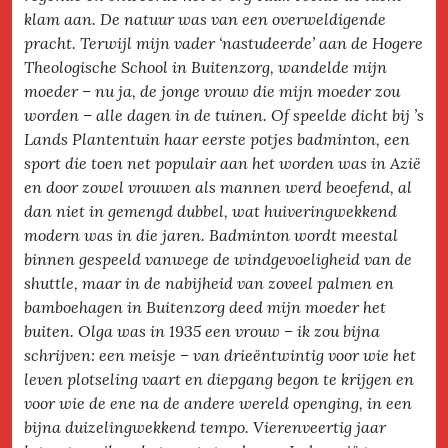
klam aan. De natuur was van een overweldigende
pracht. Terwijl mijn vader ‘nastudeerde’ aan de Hogere
Theologische School in Buitenzorg, wandelde mijn
moeder – nu ja, de jonge vrouw die mijn moeder zou
worden – alle dagen in de tuinen. Of speelde dicht bij ’s
Lands Plantentuin haar eerste potjes badminton, een
sport die toen net populair aan het worden was in Azië
en door zowel vrouwen als mannen werd beoefend, al
dan niet in gemengd dubbel, wat huiveringwekkend
modern was in die jaren. Badminton wordt meestal
binnen gespeeld vanwege de windgevoeligheid van de
shuttle, maar in de nabijheid van zoveel palmen en
bamboehagen in Buitenzorg deed mijn moeder het
buiten. Olga was in 1935 een vrouw – ik zou bijna
schrijven: een meisje – van drieëntwintig voor wie het
leven plotseling vaart en diepgang begon te krijgen en
voor wie de ene na de andere wereld openging, in een
bijna duizelingwekkend tempo. Vierenveertig jaar