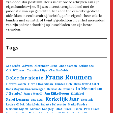
zijn dood, dus postuum. Deels is dat toe te schrijven aan zijn
eigen handelswijze. Hij was uiterst terughoudend met de
publicatie van zijn gedichten, liet af en toe een enkel gedicht
afdrukken in een literair tijdschrift, gaf in eigen beheer enkele
bundels met een stuk of twintig gedichten uit en het merendeel
van zijn poëzie schonk hij op losse bladen aan zijn beste
vrienden.
Tags
Advent
Ada Limón
Alexander Gumz
Anne Carson
Arthur Sze
C. K. Williams
Christian Filips
Claudia Gabler
Frans Roumen
Dolce far niente
Gerard Rasch
Gerda Baardman
Günter Eich
Hans Arnfrid Astel
In Memoriam
Hans Magnus Enzensberger
Herman de Coninck
Jan Eijkelboom
J. Bernlef
James Merrill
K. Michel
Kerkelijk Jaar
Karol Lesman
Kay Ryan
Kerstmis
Louise Glück
Mariolein Sabarte Belacortu
Marko Fondse
Olaf Lüken
Paul Claes
Martinus Nijhoff
Michael Longley
Pasen