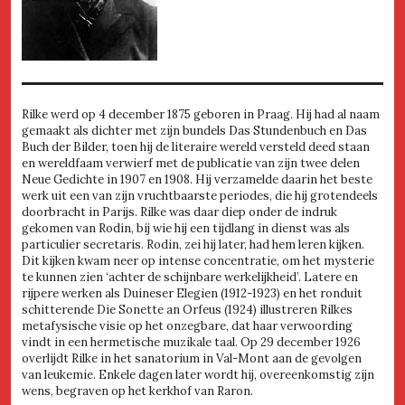
Rilke werd op 4 december 1875 geboren in Praag. Hij had al naam
gemaakt als dichter met zijn bundels Das Stundenbuch en Das
Buch der Bilder, toen hij de literaire wereld versteld deed staan
en wereldfaam verwierf met de publicatie van zijn twee delen
Neue Gedichte in 1907 en 1908. Hij verzamelde daarin het beste
werk uit een van zijn vruchtbaarste periodes, die hij grotendeels
doorbracht in Parijs. Rilke was daar diep onder de indruk
gekomen van Rodin, bij wie hij een tijdlang in dienst was als
particulier secretaris. Rodin, zei hij later, had hem leren kijken.
Dit kijken kwam neer op intense concentratie, om het mysterie
te kunnen zien ‘achter de schijnbare werkelijkheid’. Latere en
rijpere werken als Duineser Elegien (1912-1923) en het ronduit
schitterende Die Sonette an Orfeus (1924) illustreren Rilkes
metafysische visie op het onzegbare, dat haar verwoording
vindt in een hermetische muzikale taal. Op 29 december 1926
overlijdt Rilke in het sanatorium in Val-Mont aan de gevolgen
van leukemie. Enkele dagen later wordt hij, overeenkomstig zijn
wens, begraven op het kerkhof van Raron.