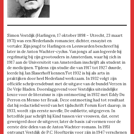
Simon Vestdijk (Harlingen, 17 oktober 1898 – Utrecht, 23 maart
1971) was een Nederlands romancier, dichter, essayist en
vertaler. Zijn jeugd te Harlingen en Leeuwarden beschreef hij
later in de Anton Wachter-cyclus. Van jongs af aan logeerde hij
regelmatig bij zijn grootouders in Amsterdam, waar hij zich in
1917 aan de Universiteit van Amsterdam inschrijft als student in
de medicijnen. Tijdens zijn studie die van 1917 tot 1927 duurde,
leerde hij Jan Slauerhoff kennen.Tot 1932 is hij als arts in
praktijken door heel Nederland werkzaam. In 1932 volgt zijn
officiële schrijversdebuut met de uitgave van de bundel Verzen in
De Vrije Bladen. Doorslaggevend voor Vestdijks uiteindelijke
keuze voor de literatuur is zijn ontmoeting in 1932 met Eddy Du
Perron en Menno ter Braak. Deze ontmoeting had tot resultaat
dat hij redactielid werd van het tijdschrift Forum Kort daarop, in
1933, wordt zijn eerste novelle, De oubliette, uitgegeven. In
hetzelfde jaar schrijft hij Kind tussen vier vrouwen, dat, eerst
geweigerd door de uitgever, later de basis zal vormen voor de
eerste drie delen van de Anton Wachter-romans. In 1951
ontvangt Vestdijk de P.C. Hooftprijs voor zijn in 1947 verschenen