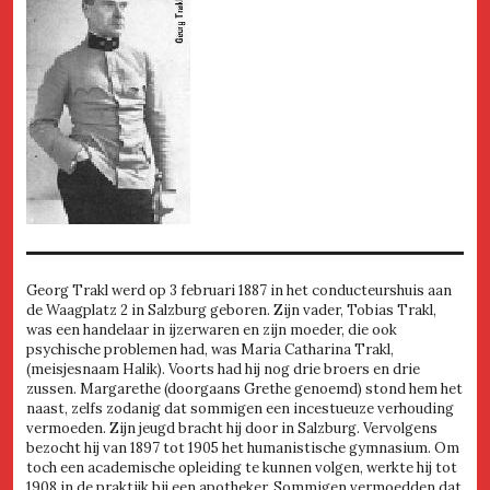
Georg Trakl werd op 3 februari 1887 in het conducteurshuis aan
de Waagplatz 2 in Salzburg geboren. Zijn vader, Tobias Trakl,
was een handelaar in ijzerwaren en zijn moeder, die ook
psychische problemen had, was Maria Catharina Trakl,
(meisjesnaam Halik). Voorts had hij nog drie broers en drie
zussen. Margarethe (doorgaans Grethe genoemd) stond hem het
naast, zelfs zodanig dat sommigen een incestueuze verhouding
vermoeden. Zijn jeugd bracht hij door in Salzburg. Vervolgens
bezocht hij van 1897 tot 1905 het humanistische gymnasium. Om
toch een academische opleiding te kunnen volgen, werkte hij tot
1908 in de praktijk bij een apotheker. Sommigen vermoedden dat