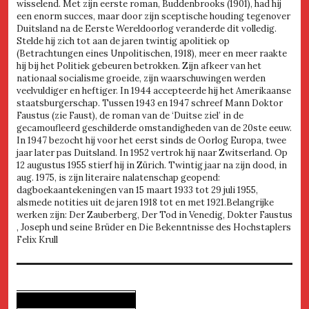
wisselend. Met zijn eerste roman, Buddenbrooks (1901), had hij
een enorm succes, maar door zijn sceptische houding tegenover
Duitsland na de Eerste Wereldoorlog veranderde dit volledig.
Stelde hij zich tot aan de jaren twintig apolitiek op
(Betrachtungen eines Unpolitischen, 1918), meer en meer raakte
hij bij het Politiek gebeuren betrokken. Zijn afkeer van het
nationaal socialisme groeide, zijn waarschuwingen werden
veelvuldiger en heftiger. In 1944 accepteerde hij het Amerikaanse
staatsburgerschap. Tussen 1943 en 1947 schreef Mann Doktor
Faustus (zie Faust), de roman van de ‘Duitse ziel’ in de
gecamoufleerd geschilderde omstandigheden van de 20ste eeuw.
In 1947 bezocht hij voor het eerst sinds de Oorlog Europa, twee
jaar later pas Duitsland. In 1952 vertrok hij naar Zwitserland. Op
12 augustus 1955 stierf hij in Zürich. Twintig jaar na zijn dood, in
aug. 1975, is zijn literaire nalatenschap geopend:
dagboekaantekeningen van 15 maart 1933 tot 29 juli 1955,
alsmede notities uit de jaren 1918 tot en met 1921.Belangrijke
werken zijn: Der Zauberberg, Der Tod in Venedig, Dokter Faustus
, Joseph und seine Brüder en Die Bekenntnisse des Hochstaplers
Felix Krull