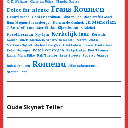
C. K. Williams
Christian Filips
Claudia Gabler
Frans Roumen
Dolce far niente
Gerard Rasch
Gerda Baardman
Günter Eich
Hans Arnfrid Astel
In Memoriam
Hans Magnus Enzensberger
Herman de Coninck
Jan Eijkelboom
J. Bernlef
James Merrill
K. Michel
Kerkelijk Jaar
Karol Lesman
Kay Ryan
Kerstmis
Louise Glück
Mariolein Sabarte Belacortu
Marko Fondse
Olaf Lüken
Paul Claes
Martinus Nijhoff
Michael Longley
Pasen
Peter Verstegen
Piet Thomas
Peter Nijmeijer
Philip Larkin
Ralf Thenior
Rainer Maria Rilke
René Smeets
Roberto Juarroz
Romenu
Rob Schouten
Silke Scheuermann
Steffen Popp
Oude Skynet Teller