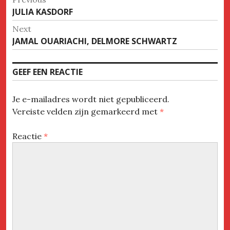
Previous
JULIA KASDORF
navigatie
post:
Next
Next
JAMAL OUARIACHI, DELMORE SCHWARTZ
post:
GEEF EEN REACTIE
Je e-mailadres wordt niet gepubliceerd.
Vereiste velden zijn gemarkeerd met
*
Reactie
*