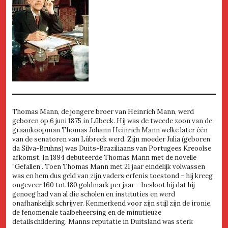
Thomas Mann, de jongere broer van Heinrich Mann, werd
geboren op 6 juni 1875 in Lübeck. Hij was de tweede zoon van de
graankoopman Thomas Johann Heinrich Mann welke later één
van de senatoren van Lübreck werd. Zijn moeder Julia (geboren
da Silva-Bruhns) was Duits-Braziliaans van Portugees Kreoolse
afkomst. In 1894 debuteerde Thomas Mann met de novelle
“Gefallen”. Toen Thomas Mann met 21 jaar eindelijk volwassen
was en hem dus geld van zijn vaders erfenis toestond – hij kreeg
ongeveer 160 tot 180 goldmark per jaar – besloot hij dat hij
genoeg had van al die scholen en instituties en werd
onafhankelijk schrijver. Kenmerkend voor zijn stijl zijn de ironie,
de fenomenale taalbeheersing en de minutieuze
detailschildering. Manns reputatie in Duitsland was sterk