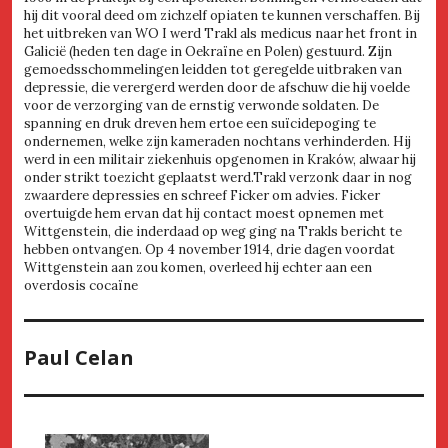
hij dit vooral deed om zichzelf opiaten te kunnen verschaffen. Bij
het uitbreken van WO I werd Trakl als medicus naar het front in
Galicië (heden ten dage in Oekraïne en Polen) gestuurd. Zijn
gemoedsschommelingen leidden tot geregelde uitbraken van
depressie, die verergerd werden door de afschuw die hij voelde
voor de verzorging van de ernstig verwonde soldaten. De
spanning en druk dreven hem ertoe een suïcidepoging te
ondernemen, welke zijn kameraden nochtans verhinderden. Hij
werd in een militair ziekenhuis opgenomen in Kraków, alwaar hij
onder strikt toezicht geplaatst werd.Trakl verzonk daar in nog
zwaardere depressies en schreef Ficker om advies. Ficker
overtuigde hem ervan dat hij contact moest opnemen met
Wittgenstein, die inderdaad op weg ging na Trakls bericht te
hebben ontvangen. Op 4 november 1914, drie dagen voordat
Wittgenstein aan zou komen, overleed hij echter aan een
overdosis cocaïne
Paul Celan