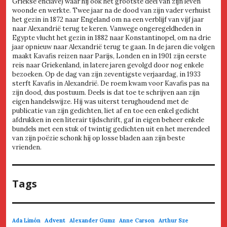
Griekse enclave) waar hij ook het grootste deel van zijn leven
woonde en werkte. Twee jaar na de dood van zijn vader verhuist
het gezin in 1872 naar Engeland om na een verblijf van vijf jaar
naar Alexandrië terug te keren. Vanwege ongeregeldheden in
Egypte vlucht het gezin in 1882 naar Konstantinopel, om na drie
jaar opnieuw naar Alexandrië terug te gaan. In de jaren die volgen
maakt Kavafis reizen naar Parijs, Londen en in 1901 zijn eerste
reis naar Griekenland, in latere jaren gevolgd door nog enkele
bezoeken. Op de dag van zijn zeventigste verjaardag, in 1933
sterft Kavafis in Alexandrië. De roem kwam voor Kavafis pas na
zijn dood, dus postuum. Deels is dat toe te schrijven aan zijn
eigen handelswijze. Hij was uiterst terughoudend met de
publicatie van zijn gedichten, liet af en toe een enkel gedicht
afdrukken in een literair tijdschrift, gaf in eigen beheer enkele
bundels met een stuk of twintig gedichten uit en het merendeel
van zijn poëzie schonk hij op losse bladen aan zijn beste
vrienden.
Tags
Advent
Ada Limón
Alexander Gumz
Anne Carson
Arthur Sze