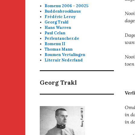
Romenu 2006 - 20025
Buddenbrookhaus
Nooi
Frédéric Leroy
dage
Georg Trakl
Hans Warren
Paul Celan
Dage
Perlentaucher.de
want
Romenu II
Thomas Mann
Roumen Vertalingen
Nooi
Literair Nederland
toen
Georg Trakl
Verl
Omda
in d
in d