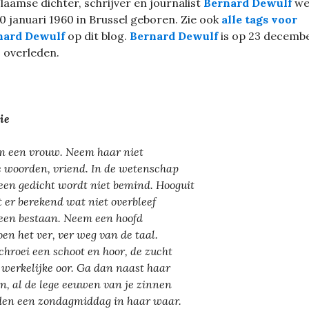
laamse dichter, schrijver en journalist
Bernard Dewulf
we
0 januari 1960 in Brussel geboren. Zie ook
alle tags voor
nard Dewulf
op dit blog.
Bernard Dewulf
is op 23 decemb
 overleden.
ie
 een vrouw. Neem haar niet
e woorden, vriend. In de wetenschap
een gedicht wordt niet bemind. Hooguit
t er berekend wat niet overbleef
een bestaan. Neem een hoofd
oen het ver, ver weg van de taal.
chroei een schoot en hoor, de zucht
e werkelijke oor. Ga dan naast haar
en, al de lege eeuwen van je zinnen
en een zondagmiddag in haar waar.