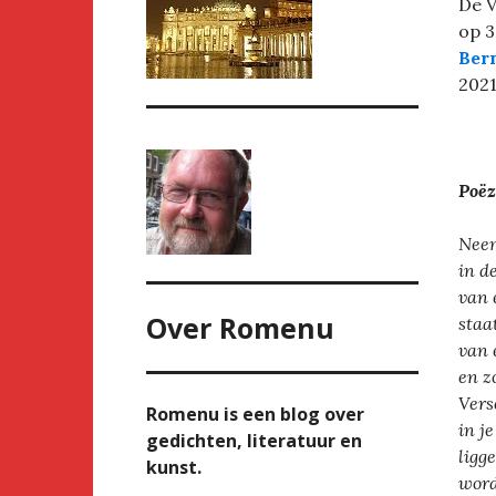
De V
op 3
Ber
2021
Poëz
Neem
in d
van 
Over
Romenu
staa
van 
en z
Vers
Romenu is een blog over
in j
gedichten, literatuur en
ligg
kunst.
word