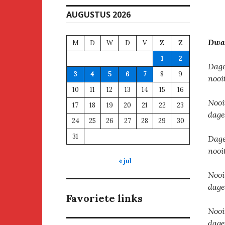
AUGUSTUS 2026
Dwa
M
D
W
D
V
Z
Z
1
2
Dage
3
4
5
6
7
8
9
nooi
10
11
12
13
14
15
16
Nooi
17
18
19
20
21
22
23
dage
24
25
26
27
28
29
30
31
Dage
nooi
« jul
Nooi
dage
Favoriete links
Nooi
dage