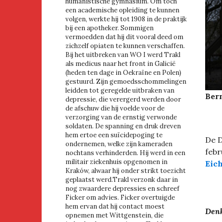
humanistische gymnasium. Om toch
een academische opleiding te kunnen
volgen, werkte hij tot 1908 in de praktijk
bij een apotheker. Sommigen
vermoedden dat hij dit vooral deed om
zichzelf opiaten te kunnen verschaffen.
Bij het uitbreken van WO I werd Trakl
als medicus naar het front in Galicië
(heden ten dage in Oekraïne en Polen)
gestuurd. Zijn gemoedsschommelingen
leidden tot geregelde uitbraken van
Bern
depressie, die verergerd werden door
de afschuw die hij voelde voor de
verzorging van de ernstig verwonde
soldaten. De spanning en druk dreven
hem ertoe een suïcidepoging te
De D
ondernemen, welke zijn kameraden
febr
nochtans verhinderden. Hij werd in een
militair ziekenhuis opgenomen in
Eic
Kraków, alwaar hij onder strikt toezicht
geplaatst werd.Trakl verzonk daar in
nog zwaardere depressies en schreef
Ficker om advies. Ficker overtuigde
hem ervan dat hij contact moest
Denk
opnemen met Wittgenstein, die