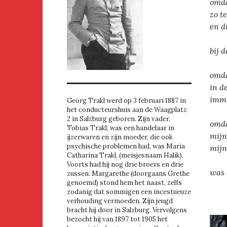
omda
zo t
en di
bij 
omda
in d
imme
Georg Trakl werd op 3 februari 1887 in
het conducteurshuis aan de Waagplatz
2 in Salzburg geboren. Zijn vader,
omda
Tobias Trakl, was een handelaar in
mijn
ijzerwaren en zijn moeder, die ook
psychische problemen had, was Maria
mijn
Catharina Trakl, (meisjesnaam Halik).
Voorts had hij nog drie broers en drie
was 
zussen. Margarethe (doorgaans Grethe
genoemd) stond hem het naast, zelfs
zodanig dat sommigen een incestueuze
verhouding vermoeden. Zijn jeugd
bracht hij door in Salzburg. Vervolgens
bezocht hij van 1897 tot 1905 het