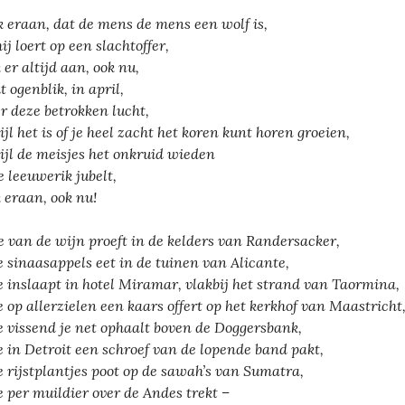
 eraan, dat de mens de mens een wolf is,
ij loert op een slachtoffer,
 er altijd aan, ook nu,
t ogenblik, in april,
r deze betrokken lucht,
ijl het is of je heel zacht het koren kunt horen groeien,
ijl de meisjes het onkruid wieden
e leeuwerik jubelt,
 eraan, ook nu!
je van de wijn proeft in de kelders van Randersacker,
je sinaasappels eet in de tuinen van Alicante,
je inslaapt in hotel Miramar, vlakbij het strand van Taormina,
je op allerzielen een kaars offert op het kerkhof van Maastricht
je vissend je net ophaalt boven de Doggersbank,
je in Detroit een schroef van de lopende band pakt,
je rijstplantjes poot op de sawah’s van Sumatra,
je per muildier over de Andes trekt –