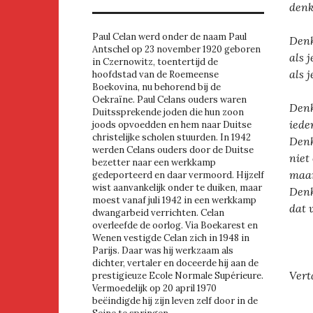
denk
Paul Celan werd onder de naam Paul
Denk
Antschel op 23 november 1920 geboren
als 
in Czernowitz, toentertijd de
als j
hoofdstad van de Roemeense
Boekovina, nu behorend bij de
Oekraïne. Paul Celans ouders waren
Denk
Duitssprekende joden die hun zoon
iede
joods opvoedden en hem naar Duitse
christelijke scholen stuurden. In 1942
Denk
werden Celans ouders door de Duitse
niet
bezetter naar een werkkamp
maar
gedeporteerd en daar vermoord. Hijzelf
wist aanvankelijk onder te duiken, maar
Denk
moest vanaf juli 1942 in een werkkamp
dat 
dwangarbeid verrichten. Celan
overleefde de oorlog. Via Boekarest en
Wenen vestigde Celan zich in 1948 in
Parijs. Daar was hij werkzaam als
dichter, vertaler en doceerde hij aan de
Vert
prestigieuze Ecole Normale Supérieure.
Vermoedelijk op 20 april 1970
beëindigde hij zijn leven zelf door in de