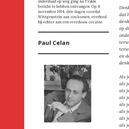
inderdaad op weg ging na Trakls
bericht te hebben ontvangen. Op 4
Denk
november 1914, drie dagen voordat
dat h
Wittgenstein aan zou komen, overleed
denk
hij echter aan een overdosis cocaïne
op di
onde
Paul Celan
terw
terw
en d
denk
Als 
als 
als 
als 
als 
als 
als 
als 