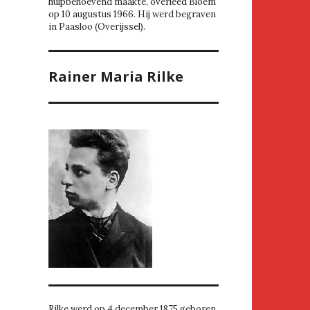
hulpbehoevend maakte, overleed Bloem
op 10 augustus 1966. Hij werd begraven
in Paasloo (Overijssel).
Rainer Maria Rilke
Rilke werd op 4 december 1875 geboren