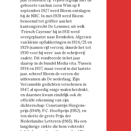
jaar trouwden zij. Vrijwel tegelijk met de
geboorte van hun zoon Wim op 8
september 1927 werd Bloem ontslagen
bij de NRC. In mei 1928 werd Bloem
benoemd tot griffier aan het
kantongerecht De Lemmer, uit welk
‘Friesch Cayenne’ hij in 1931 werd
overgeplaatst naar Breukelen. Afgezien
van kleine opflakkeringen in 1924/25 en
1929 (samen vijf verzen), duurde het tot
1930 voor hij weer ‘aan de schrijverij’
raakte. Dit resulteerde in het jaar
daarop in de bundel Media vita. Tussen
1934 en 1937, maar vooral in dat laatste
jaar, schreef Bloem de verzen die
uitkwamen als De nederlaag. Zijn
Verzamelde gedichten verschenen in
1947, al spoedig enige malen herdrukt,
en daarmee kwam eindelijk ook de
,
officiële erkenning van zijn
dichterschap: Constantijn Huygens-
prijs (1949), P.C. Hooftprijs (1952), en
ten slotte de grote Prijs der
Nederlandse Letteren (1965). Na een
langdurige ziekte die hem volstrekt