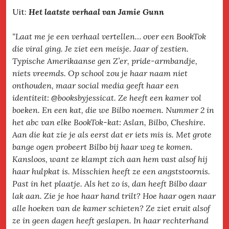
Uit:
Het laatste verhaal van Jamie Gunn
“Laat me je een verhaal vertellen… over een BookTok
die viral ging. Je ziet een meisje. Jaar of zestien.
Typische Amerikaanse gen Z’er, pride-armbandje,
niets vreemds. Op school zou je haar naam niet
onthouden, maar social media geeft haar een
identiteit: @booksbyjessicat. Ze heeft een kamer vol
boeken. En een kat, die we Bilbo noemen. Nummer 2 in
het abc van elke BookTok-kat: Aslan, Bilbo, Cheshire.
Aan die kat zie je als eerst dat er iets mis is. Met grote
bange ogen probeert Bilbo bij haar weg te komen.
Kansloos, want ze klampt zich aan hem vast alsof hij
haar hulpkat is. Misschien heeft ze een angststoornis.
Past in het plaatje. Als het zo is, dan heeft Bilbo daar
lak aan. Zie je hoe haar hand trilt? Hoe haar ogen naar
alle hoeken van de kamer schieten? Ze ziet eruit alsof
ze in geen dagen heeft geslapen. In haar rechterhand