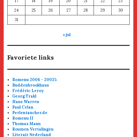
17
18
19
20
21
22
23
24
25
26
27
28
29
30
31
« jul
Favoriete links
Romenu 2006 - 20025
Buddenbrookhaus
Frédéric Leroy
Georg Trakl
Hans Warren
Paul Celan
Perlentaucher.de
Romenu II
Thomas Mann
Roumen Vertalingen
Literair Nederland