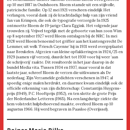
op 10 mei 1887 in Oudshoorn. Bloem stamde uit een stijlvolle,
patricische familie. Op 12 mei 1921 verscheen eindelijk Het
verlangen, vooral dank zij de krachtdadige hulp van zijn vriend
Jan van Krimpen, die ook de typografie verzorgde In 1925
ontmoette Bloem de 19-jarige Clara Eggink. Het volgende jaar
trouwden zij. Vrijwel tegelijk met de geboorte van hun zoon Wim
op 8 september 1927 werd Bloem ontslagen bij de NRC. In mei
1928 werd Bloem benoemd tot griffier aan het kantongerecht De
Lemmer, uit welk ‘Friesch Cayenne’ hij in 1931 werd overgeplaatst
naar Breukelen. Afgezien van kleine opflakkeringen in 1924/25 en
1929 (samen vijf verzen), duurde het tot 1930 voor hij weer ‘aan
de schrijverij’ raakte. Dit resulteerde in het jaar daarop in de
bundel Media vita. Tussen 1934 en 1937, maar vooral in dat
laatste jaar, schreef Bloem de verzen die uitkwamen als De
nederlaag. Zijn Verzamelde gedichten verschenen in 1947, al
spoedig enige malen herdrukt, en daarmee kwam eindelijk ook de
officiële erkenning van zijn dichterschap: Constantijn Huygens-
prijs (1949), P.C. Hooftprijs (1952), en ten slotte de grote Prijs
der Nederlandse Letteren (1965). Na een langdurige ziekte die
hem volstrekt hulpbehoevend maakte, overleed Bloem op 10
augustus 1966. Hij werd begraven in Paasloo (Overijssel).