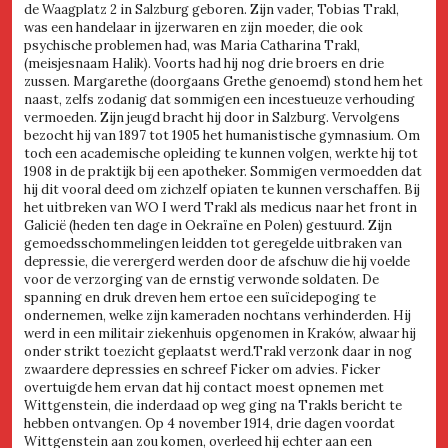
de Waagplatz 2 in Salzburg geboren. Zijn vader, Tobias Trakl,
was een handelaar in ijzerwaren en zijn moeder, die ook
psychische problemen had, was Maria Catharina Trakl,
(meisjesnaam Halik). Voorts had hij nog drie broers en drie
zussen. Margarethe (doorgaans Grethe genoemd) stond hem het
naast, zelfs zodanig dat sommigen een incestueuze verhouding
vermoeden. Zijn jeugd bracht hij door in Salzburg. Vervolgens
bezocht hij van 1897 tot 1905 het humanistische gymnasium. Om
toch een academische opleiding te kunnen volgen, werkte hij tot
1908 in de praktijk bij een apotheker. Sommigen vermoedden dat
hij dit vooral deed om zichzelf opiaten te kunnen verschaffen. Bij
het uitbreken van WO I werd Trakl als medicus naar het front in
Galicië (heden ten dage in Oekraïne en Polen) gestuurd. Zijn
gemoedsschommelingen leidden tot geregelde uitbraken van
depressie, die verergerd werden door de afschuw die hij voelde
voor de verzorging van de ernstig verwonde soldaten. De
spanning en druk dreven hem ertoe een suïcidepoging te
ondernemen, welke zijn kameraden nochtans verhinderden. Hij
werd in een militair ziekenhuis opgenomen in Kraków, alwaar hij
onder strikt toezicht geplaatst werd.Trakl verzonk daar in nog
zwaardere depressies en schreef Ficker om advies. Ficker
overtuigde hem ervan dat hij contact moest opnemen met
Wittgenstein, die inderdaad op weg ging na Trakls bericht te
hebben ontvangen. Op 4 november 1914, drie dagen voordat
Wittgenstein aan zou komen, overleed hij echter aan een