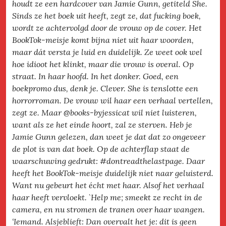
houdt ze een hardcover van Jamie Gunn, getiteld She.
Sinds ze het boek uit heeft, zegt ze, dat fucking boek,
wordt ze achtervolgd door de vrouw op de cover. Het
BookTok-meisje komt bijna niet uit haar woorden,
maar dát versta je luid en duidelijk. Ze weet ook wel
hoe idioot het klinkt, maar die vrouw is overal. Op
straat. In haar hoofd. In het donker. Goed, een
boekpromo dus, denk je. Clever. She is tenslotte een
horrorroman. De vrouw wil haar een verhaal vertellen,
zegt ze. Maar @books-byjessicat wil niet luisteren,
want als ze het einde hoort, zal ze sterven. Heb je
Jamie Gunn gelezen, dan weet je dat dat zo ongeveer
de plot is van dat boek. Op de achterflap staat de
waarschuwing gedrukt: #dontreadthelastpage. Daar
heeft het BookTok-meisje duidelijk niet naar geluisterd.
Want nu gebeurt het écht met haar. Alsof het verhaal
haar heeft vervloekt. `Help me; smeekt ze recht in de
camera, en nu stromen de tranen over haar wangen.
‘Iemand. Alsjeblieft: Dan overvalt het je: dit is geen