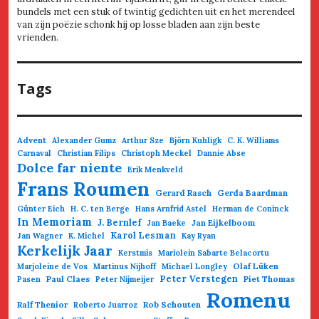
bundels met een stuk of twintig gedichten uit en het merendeel
van zijn poëzie schonk hij op losse bladen aan zijn beste
vrienden.
Tags
Advent
Alexander Gumz
Arthur Sze
Björn Kuhligk
C. K. Williams
Carnaval
Christian Filips
Christoph Meckel
Dannie Abse
Dolce far niente
Erik Menkveld
Frans Roumen
Gerard Rasch
Gerda Baardman
Günter Eich
H. C. ten Berge
Hans Arnfrid Astel
Herman de Coninck
In Memoriam
J. Bernlef
Jan Eijkelboom
Jan Baeke
Karol Lesman
Jan Wagner
K. Michel
Kay Ryan
Kerkelijk Jaar
Kerstmis
Mariolein Sabarte Belacortu
Olaf Lüken
Marjoleine de Vos
Martinus Nijhoff
Michael Longley
Paul Claes
Peter Verstegen
Piet Thomas
Pasen
Peter Nijmeijer
Romenu
Ralf Thenior
Rob Schouten
Roberto Juarroz