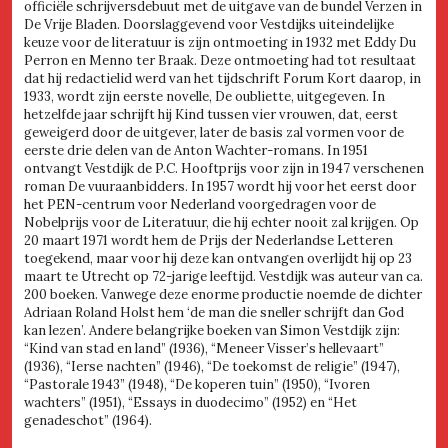
officiële schrijversdebuut met de uitgave van de bundel Verzen in
De Vrije Bladen. Doorslaggevend voor Vestdijks uiteindelijke
keuze voor de literatuur is zijn ontmoeting in 1932 met Eddy Du
Perron en Menno ter Braak. Deze ontmoeting had tot resultaat
dat hij redactielid werd van het tijdschrift Forum Kort daarop, in
1933, wordt zijn eerste novelle, De oubliette, uitgegeven. In
hetzelfde jaar schrijft hij Kind tussen vier vrouwen, dat, eerst
geweigerd door de uitgever, later de basis zal vormen voor de
eerste drie delen van de Anton Wachter-romans. In 1951
ontvangt Vestdijk de P.C. Hooftprijs voor zijn in 1947 verschenen
roman De vuuraanbidders. In 1957 wordt hij voor het eerst door
het PEN-centrum voor Nederland voorgedragen voor de
Nobelprijs voor de Literatuur, die hij echter nooit zal krijgen. Op
20 maart 1971 wordt hem de Prijs der Nederlandse Letteren
toegekend, maar voor hij deze kan ontvangen overlijdt hij op 23
maart te Utrecht op 72-jarige leeftijd. Vestdijk was auteur van ca.
200 boeken. Vanwege deze enorme productie noemde de dichter
Adriaan Roland Holst hem ‘de man die sneller schrijft dan God
kan lezen’. Andere belangrijke boeken van Simon Vestdijk zijn:
“Kind van stad en land” (1936), “Meneer Visser’s hellevaart”
(1936), “Ierse nachten” (1946), “De toekomst de religie” (1947),
“Pastorale 1943” (1948), “De koperen tuin” (1950), “Ivoren
wachters” (1951), “Essays in duodecimo” (1952) en “Het
genadeschot” (1964).