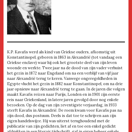
K.P. Kavafis werd als kind van Griekse ouders, afkomstig uit
Konstantinopel, geboren in 1863 in Alexandrië (tot vandaag een
Griekse enclave) waar hij ook het grootste deel van zijn leven
woonde en werkte. Twee jaar na de dood van zijn vader verhuist
het gezin in 1872 naar Engeland om na een verblijf van vijf jaar
naar Alexandrië terug te keren. Vanwege ongeregeldheden in
Egypte vlucht het gezin in 1882 naar Konstantinopel, om na drie
jaar opnieuw naar Alexandrië terug te gaan. In de jaren die volgen
maakt Kavafis reizen naar Parijs, Londen en in 1901 zijn eerste
reis naar Griekenland, in latere jaren gevolgd door nog enkele
bezoeken. Op de dag van zijn zeventigste verjaardag, in 1933
sterft Kavafis in Alexandrië. De roem kwam voor Kavafis pas na
zijn dood, dus postuum. Deels is dat toe te schrijven aan zijn
eigen handelswijze. Hij was uiterst terughoudend met de
publicatie van zijn gedichten, liet af en toe een enkel gedicht
afdrukken in een literair tijdschrift, gaf in eigen beheer enkele