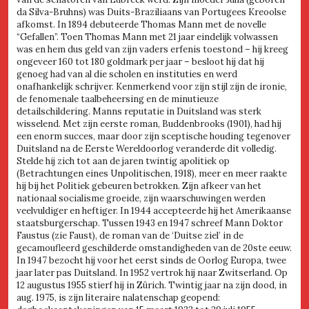
da Silva-Bruhns) was Duits-Braziliaans van Portugees Kreoolse
afkomst. In 1894 debuteerde Thomas Mann met de novelle
“Gefallen”. Toen Thomas Mann met 21 jaar eindelijk volwassen
was en hem dus geld van zijn vaders erfenis toestond – hij kreeg
ongeveer 160 tot 180 goldmark per jaar – besloot hij dat hij
genoeg had van al die scholen en instituties en werd
onafhankelijk schrijver. Kenmerkend voor zijn stijl zijn de ironie,
de fenomenale taalbeheersing en de minutieuze
detailschildering. Manns reputatie in Duitsland was sterk
wisselend. Met zijn eerste roman, Buddenbrooks (1901), had hij
een enorm succes, maar door zijn sceptische houding tegenover
Duitsland na de Eerste Wereldoorlog veranderde dit volledig.
Stelde hij zich tot aan de jaren twintig apolitiek op
(Betrachtungen eines Unpolitischen, 1918), meer en meer raakte
hij bij het Politiek gebeuren betrokken. Zijn afkeer van het
nationaal socialisme groeide, zijn waarschuwingen werden
veelvuldiger en heftiger. In 1944 accepteerde hij het Amerikaanse
staatsburgerschap. Tussen 1943 en 1947 schreef Mann Doktor
Faustus (zie Faust), de roman van de ‘Duitse ziel’ in de
gecamoufleerd geschilderde omstandigheden van de 20ste eeuw.
In 1947 bezocht hij voor het eerst sinds de Oorlog Europa, twee
jaar later pas Duitsland. In 1952 vertrok hij naar Zwitserland. Op
12 augustus 1955 stierf hij in Zürich. Twintig jaar na zijn dood, in
aug. 1975, is zijn literaire nalatenschap geopend: