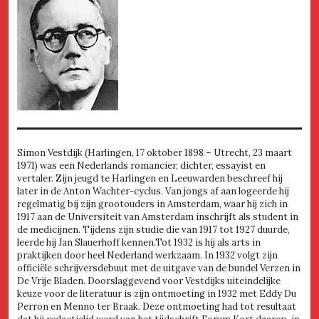
Simon Vestdijk (Harlingen, 17 oktober 1898 – Utrecht, 23 maart
1971) was een Nederlands romancier, dichter, essayist en
vertaler. Zijn jeugd te Harlingen en Leeuwarden beschreef hij
later in de Anton Wachter-cyclus. Van jongs af aan logeerde hij
regelmatig bij zijn grootouders in Amsterdam, waar hij zich in
1917 aan de Universiteit van Amsterdam inschrijft als student in
de medicijnen. Tijdens zijn studie die van 1917 tot 1927 duurde,
leerde hij Jan Slauerhoff kennen.Tot 1932 is hij als arts in
praktijken door heel Nederland werkzaam. In 1932 volgt zijn
officiële schrijversdebuut met de uitgave van de bundel Verzen in
De Vrije Bladen. Doorslaggevend voor Vestdijks uiteindelijke
keuze voor de literatuur is zijn ontmoeting in 1932 met Eddy Du
Perron en Menno ter Braak. Deze ontmoeting had tot resultaat