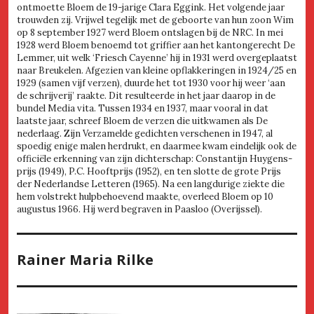
ontmoette Bloem de 19-jarige Clara Eggink. Het volgende jaar
trouwden zij. Vrijwel tegelijk met de geboorte van hun zoon Wim
op 8 september 1927 werd Bloem ontslagen bij de NRC. In mei
1928 werd Bloem benoemd tot griffier aan het kantongerecht De
Lemmer, uit welk ‘Friesch Cayenne’ hij in 1931 werd overgeplaatst
naar Breukelen. Afgezien van kleine opflakkeringen in 1924/25 en
1929 (samen vijf verzen), duurde het tot 1930 voor hij weer ‘aan
de schrijverij’ raakte. Dit resulteerde in het jaar daarop in de
bundel Media vita. Tussen 1934 en 1937, maar vooral in dat
laatste jaar, schreef Bloem de verzen die uitkwamen als De
nederlaag. Zijn Verzamelde gedichten verschenen in 1947, al
spoedig enige malen herdrukt, en daarmee kwam eindelijk ook de
officiële erkenning van zijn dichterschap: Constantijn Huygens-
prijs (1949), P.C. Hooftprijs (1952), en ten slotte de grote Prijs
der Nederlandse Letteren (1965). Na een langdurige ziekte die
hem volstrekt hulpbehoevend maakte, overleed Bloem op 10
augustus 1966. Hij werd begraven in Paasloo (Overijssel).
Rainer Maria Rilke