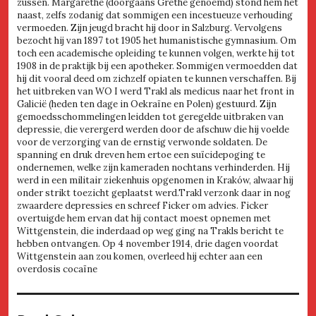
zussen. Margarethe (doorgaans Grethe genoemd) stond hem het
naast, zelfs zodanig dat sommigen een incestueuze verhouding
vermoeden. Zijn jeugd bracht hij door in Salzburg. Vervolgens
bezocht hij van 1897 tot 1905 het humanistische gymnasium. Om
toch een academische opleiding te kunnen volgen, werkte hij tot
1908 in de praktijk bij een apotheker. Sommigen vermoedden dat
hij dit vooral deed om zichzelf opiaten te kunnen verschaffen. Bij
het uitbreken van WO I werd Trakl als medicus naar het front in
Galicië (heden ten dage in Oekraïne en Polen) gestuurd. Zijn
gemoedsschommelingen leidden tot geregelde uitbraken van
depressie, die verergerd werden door de afschuw die hij voelde
voor de verzorging van de ernstig verwonde soldaten. De
spanning en druk dreven hem ertoe een suïcidepoging te
ondernemen, welke zijn kameraden nochtans verhinderden. Hij
werd in een militair ziekenhuis opgenomen in Kraków, alwaar hij
onder strikt toezicht geplaatst werd.Trakl verzonk daar in nog
zwaardere depressies en schreef Ficker om advies. Ficker
overtuigde hem ervan dat hij contact moest opnemen met
Wittgenstein, die inderdaad op weg ging na Trakls bericht te
hebben ontvangen. Op 4 november 1914, drie dagen voordat
Wittgenstein aan zou komen, overleed hij echter aan een
overdosis cocaïne