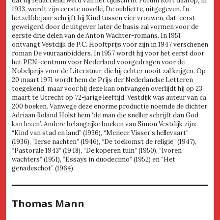
dat hij redactielid werd van het tijdschrift Forum Kort daarop, in
1933, wordt zijn eerste novelle, De oubliette, uitgegeven. In
hetzelfde jaar schrijft hij Kind tussen vier vrouwen, dat, eerst
geweigerd door de uitgever, later de basis zal vormen voor de
eerste drie delen van de Anton Wachter-romans. In 1951
ontvangt Vestdijk de P.C. Hooftprijs voor zijn in 1947 verschenen
roman De vuuraanbidders. In 1957 wordt hij voor het eerst door
het PEN-centrum voor Nederland voorgedragen voor de
Nobelprijs voor de Literatuur, die hij echter nooit zal krijgen. Op
20 maart 1971 wordt hem de Prijs der Nederlandse Letteren
toegekend, maar voor hij deze kan ontvangen overlijdt hij op 23
maart te Utrecht op 72-jarige leeftijd. Vestdijk was auteur van ca.
200 boeken. Vanwege deze enorme productie noemde de dichter
Adriaan Roland Holst hem ‘de man die sneller schrijft dan God
kan lezen’. Andere belangrijke boeken van Simon Vestdijk zijn:
“Kind van stad en land” (1936), “Meneer Visser’s hellevaart”
(1936), “Ierse nachten” (1946), “De toekomst de religie” (1947),
“Pastorale 1943” (1948), “De koperen tuin” (1950), “Ivoren
wachters” (1951), “Essays in duodecimo” (1952) en “Het
genadeschot” (1964).
Thomas Mann