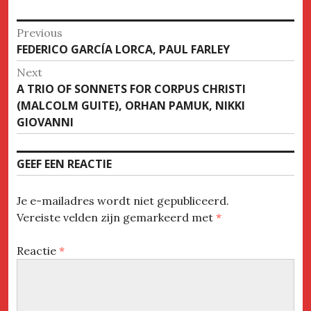
Bericht
Previous
Previous
FEDERICO GARCÍA LORCA, PAUL FARLEY
navigatie
post:
Next
Next
A TRIO OF SONNETS FOR CORPUS CHRISTI
post:
(MALCOLM GUITE), ORHAN PAMUK, NIKKI
GIOVANNI
GEEF EEN REACTIE
Je e-mailadres wordt niet gepubliceerd.
Vereiste velden zijn gemarkeerd met
*
Reactie
*