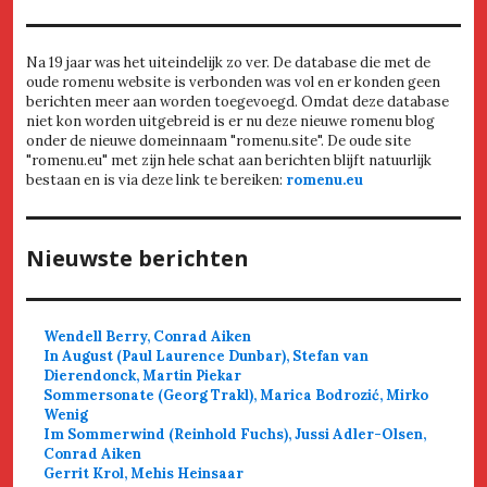
Na 19 jaar was het uiteindelijk zo ver. De database die met de
oude romenu website is verbonden was vol en er konden geen
berichten meer aan worden toegevoegd. Omdat deze database
niet kon worden uitgebreid is er nu deze nieuwe romenu blog
onder de nieuwe domeinnaam "romenu.site". De oude site
"romenu.eu" met zijn hele schat aan berichten blijft natuurlijk
bestaan en is via deze link te bereiken:
romenu.eu
Nieuwste berichten
Wendell Berry, Conrad Aiken
In August (Paul Laurence Dunbar), Stefan van
Dierendonck, Martin Piekar
Sommersonate (Georg Trakl), Marica Bodrozić, Mirko
Wenig
Im Sommerwind (Reinhold Fuchs), Jussi Adler-Olsen,
Conrad Aiken
Gerrit Krol, Mehis Heinsaar