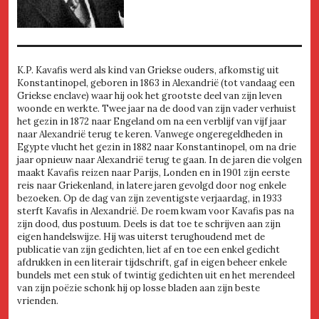
K.P. Kavafis werd als kind van Griekse ouders, afkomstig uit
Konstantinopel, geboren in 1863 in Alexandrië (tot vandaag een
Griekse enclave) waar hij ook het grootste deel van zijn leven
woonde en werkte. Twee jaar na de dood van zijn vader verhuist
het gezin in 1872 naar Engeland om na een verblijf van vijf jaar
naar Alexandrië terug te keren. Vanwege ongeregeldheden in
Egypte vlucht het gezin in 1882 naar Konstantinopel, om na drie
jaar opnieuw naar Alexandrië terug te gaan. In de jaren die volgen
maakt Kavafis reizen naar Parijs, Londen en in 1901 zijn eerste
reis naar Griekenland, in latere jaren gevolgd door nog enkele
bezoeken. Op de dag van zijn zeventigste verjaardag, in 1933
sterft Kavafis in Alexandrië. De roem kwam voor Kavafis pas na
zijn dood, dus postuum. Deels is dat toe te schrijven aan zijn
eigen handelswijze. Hij was uiterst terughoudend met de
publicatie van zijn gedichten, liet af en toe een enkel gedicht
afdrukken in een literair tijdschrift, gaf in eigen beheer enkele
bundels met een stuk of twintig gedichten uit en het merendeel
van zijn poëzie schonk hij op losse bladen aan zijn beste
vrienden.