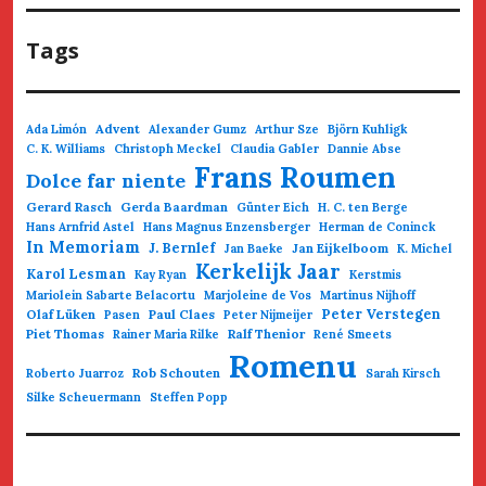
Tags
Advent
Ada Limón
Alexander Gumz
Arthur Sze
Björn Kuhligk
C. K. Williams
Christoph Meckel
Claudia Gabler
Dannie Abse
Frans Roumen
Dolce far niente
Gerard Rasch
Gerda Baardman
Günter Eich
H. C. ten Berge
Hans Arnfrid Astel
Hans Magnus Enzensberger
Herman de Coninck
In Memoriam
J. Bernlef
Jan Eijkelboom
Jan Baeke
K. Michel
Kerkelijk Jaar
Karol Lesman
Kay Ryan
Kerstmis
Mariolein Sabarte Belacortu
Marjoleine de Vos
Martinus Nijhoff
Olaf Lüken
Paul Claes
Peter Verstegen
Pasen
Peter Nijmeijer
Piet Thomas
Ralf Thenior
Rainer Maria Rilke
René Smeets
Romenu
Rob Schouten
Roberto Juarroz
Sarah Kirsch
Silke Scheuermann
Steffen Popp