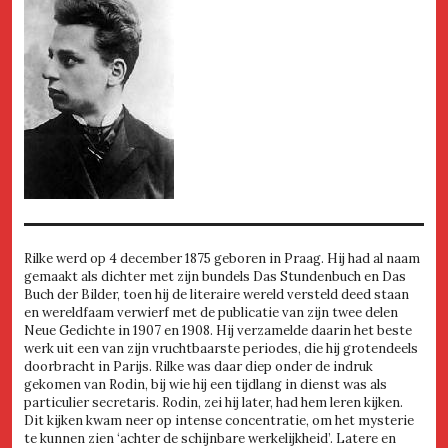
Rilke werd op 4 december 1875 geboren in Praag. Hij had al naam
gemaakt als dichter met zijn bundels Das Stundenbuch en Das
Buch der Bilder, toen hij de literaire wereld versteld deed staan
en wereldfaam verwierf met de publicatie van zijn twee delen
Neue Gedichte in 1907 en 1908. Hij verzamelde daarin het beste
werk uit een van zijn vruchtbaarste periodes, die hij grotendeels
doorbracht in Parijs. Rilke was daar diep onder de indruk
gekomen van Rodin, bij wie hij een tijdlang in dienst was als
particulier secretaris. Rodin, zei hij later, had hem leren kijken.
Dit kijken kwam neer op intense concentratie, om het mysterie
te kunnen zien ‘achter de schijnbare werkelijkheid’. Latere en