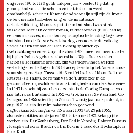
ongeveer 160 tot 180 goldmark per jaar – besloot hij dat hij
genoeg had van al die scholen en instituties en werd
onafhankelijk schrijver. Kenmerkend voor zijn stijl zijn de ironie,
de fenomenale taalbeheersing en de minutieuze
detailschildering. Manns reputatie in Duitsland was sterk
wisselend. Met zijn eerste roman, Buddenbrooks (1901), had hij
een enorm succes, maar door zijn sceptische houding tegenover
Duitsland na de Eerste Wereldoorlog veranderde dit volledig.
Stelde hij zich tot aan de jaren twintig apolitiek op
(Betrachtungen eines Unpolitischen, 1918), meer en meer raakte
hij bij het Politiek gebeuren betrokken. Zijn afkeer van het
nationaal socialisme groeide, zijn waarschuwingen werden
veelvuldiger en heftiger. In 1944 accepteerde hij het Amerikaanse
staatsburgerschap. Tussen 1943 en 1947 schreef Mann Doktor
Faustus (zie Faust), de roman van de ‘Duitse ziel’ in de
gecamoufleerd geschilderde omstandigheden van de 20ste eeuw.
In 1947 bezocht hij voor het eerst sinds de Oorlog Europa, twee
jaar later pas Duitsland. In 1952 vertrok hij naar Zwitserland. Op
12 augustus 1955 stierf hij in Zürich. Twintig jaar na zijn dood, in
aug. 1975, is zijn literaire nalatenschap geopend:
dagboekaantekeningen van 15 maart 1933 tot 29 juli 1955,
alsmede notities uit de jaren 1918 tot en met 1921.Belangrijke
werken zijn: Der Zauberberg, Der Tod in Venedig, Dokter Faustus
, Joseph und seine Brüder en Die Bekenntnisse des Hochstaplers
Felix Krull