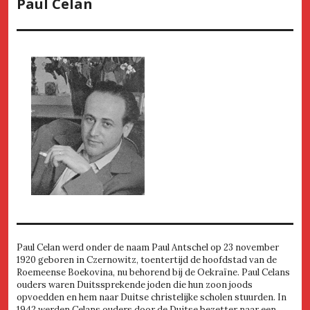
Paul Celan
Paul Celan werd onder de naam Paul Antschel op 23 november
1920 geboren in Czernowitz, toentertijd de hoofdstad van de
Roemeense Boekovina, nu behorend bij de Oekraïne. Paul Celans
ouders waren Duitssprekende joden die hun zoon joods
opvoedden en hem naar Duitse christelijke scholen stuurden. In
1942 werden Celans ouders door de Duitse bezetter naar een