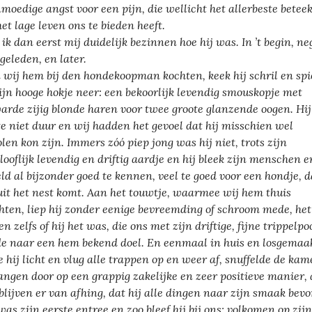
nmoedige angst voor een pijn, die wellicht het allerbeste betee
het lage leven ons te bieden heeft.
 ik dan eerst mij duidelijk bezinnen hoe hij was. In ’t begin, n
 geleden, en later.
 wij hem bij den hondekoopman kochten, keek hij schril en spi
zijn hooge hokje neer: een bekoorlijk levendig smouskopje met
arde zijig blonde haren voor twee groote glanzende oogen. Hij
te niet duur en wij hadden het gevoel dat hij misschien wel
olen kon zijn. Immers zóó piep jong was hij niet, trots zijn
looflijk levendig en driftig aardje en hij bleek zijn menschen e
ld al bijzonder goed te kennen, veel te goed voor een hondje, d
uit het nest komt. Aan het touwtje, waarmee wij hem thuis
hten, liep hij zonder eenige bevreemding of schroom mede, het
n zelfs of hij het was, die ons met zijn driftige, fijne trippelpo
de naar een hem bekend doel. En eenmaal in huis en losgemaak
e hij licht en vlug alle trappen op en weer af, snuffelde de kam
angen door op een grappig zakelijke en zeer positieve manier, 
 blijven er van afhing, dat hij alle dingen naar zijn smaak bevo
was zijn eerste entree en zoo bleef hij bij ons: volkomen op zijn