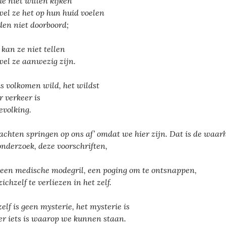
die niet willen kijken
el ze het op hun huid voelen
en niet doorboord;
kan ze niet tellen
el ze aanwezig zijn.
is volkomen wild, het wildst
 verkeer is
evolking.
achten springen op ons af’ omdat we hier zijn. Dat is de waarh
onderzoek, deze voorschriften,
 een medische modegril, een poging om te ontsnappen,
ichzelf te verliezen in het zelf.
zelf is geen mysterie, het mysterie is
er iets is waarop we kunnen staan.