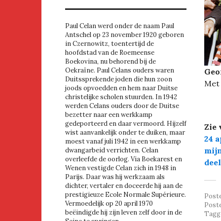
Paul Celan werd onder de naam Paul
Antschel op 23 november 1920 geboren
in Czernowitz, toentertijd de
hoofdstad van de Roemeense
Boekovina, nu behorend bij de
Oekraïne. Paul Celans ouders waren
Geor
Duitssprekende joden die hun zoon
Met
joods opvoedden en hem naar Duitse
christelijke scholen stuurden. In 1942
werden Celans ouders door de Duitse
bezetter naar een werkkamp
gedeporteerd en daar vermoord. Hijzelf
Zie 
wist aanvankelijk onder te duiken, maar
24 a
moest vanaf juli 1942 in een werkkamp
mijn
dwangarbeid verrichten. Celan
overleefde de oorlog. Via Boekarest en
deel
Wenen vestigde Celan zich in 1948 in
Parijs. Daar was hij werkzaam als
dichter, vertaler en doceerde hij aan de
prestigieuze Ecole Normale Supérieure.
Post
Vermoedelijk op 20 april 1970
Post
beëindigde hij zijn leven zelf door in de
Tagg