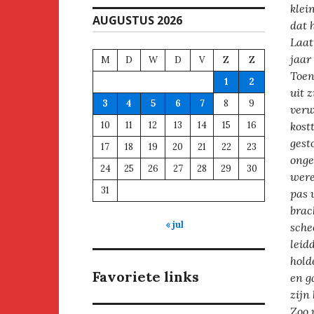
klei
AUGUSTUS 2026
dat 
Laat
jaar
M
D
W
D
V
Z
Z
Toen
1
2
uit 
3
4
5
6
7
8
9
verw
10
11
12
13
14
15
16
kost
gest
17
18
19
20
21
22
23
onge
24
25
26
27
28
29
30
were
31
pas 
brac
« jul
schee
leid
hold
Favoriete links
en g
zijn
Zoo 