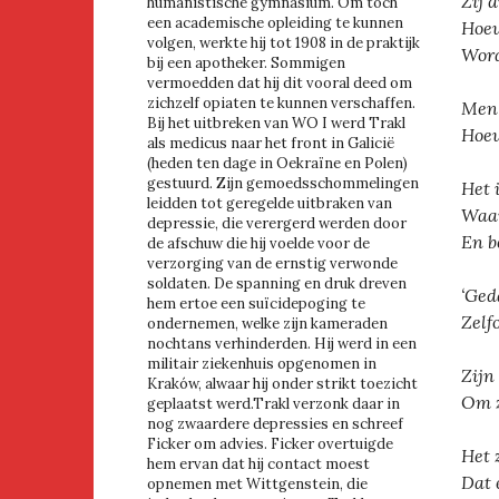
Zij 
humanistische gymnasium. Om toch
een academische opleiding te kunnen
Hoew
volgen, werkte hij tot 1908 in de praktijk
Word
bij een apotheker. Sommigen
vermoedden dat hij dit vooral deed om
zichzelf opiaten te kunnen verschaffen.
Men 
Bij het uitbreken van WO I werd Trakl
Hoew
als medicus naar het front in Galicië
(heden ten dage in Oekraïne en Polen)
gestuurd. Zijn gemoedsschommelingen
Het 
leidden tot geregelde uitbraken van
Waar
depressie, die verergerd werden door
En b
de afschuw die hij voelde voor de
verzorging van de ernstig verwonde
soldaten. De spanning en druk dreven
‘Ged
hem ertoe een suïcidepoging te
Zelf
ondernemen, welke zijn kameraden
nochtans verhinderden. Hij werd in een
militair ziekenhuis opgenomen in
Zijn
Kraków, alwaar hij onder strikt toezicht
Om z
geplaatst werd.Trakl verzonk daar in
nog zwaardere depressies en schreef
Ficker om advies. Ficker overtuigde
Het 
hem ervan dat hij contact moest
Dat 
opnemen met Wittgenstein, die