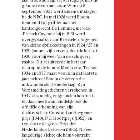
jaar trouwden zij. Vrijwel tegelijk met de
geboorte van hun zoon Wim op 8
september 1927 werd Bloem ontslagen
bij de NRC. In mei 1928 werd Bloem
benoemd tot griffier aan het
kantongerecht De Lemmer, uit welk
‘Friesch Cayenne’ hij in 1931 werd
overgeplaatst naar Breukelen. Afgezien
van kleine opflakkeringen in 1924/25 en
1929 (samen vijf verzen), duurde het tot
1930 voor hij weer ‘aan de schrijverij’
raakte. Dit resulteerde in het jaar
daarop in de bundel Media vita. Tussen
1934 en 1937, maar vooral in dat laatste
jaar, schreef Bloem de verzen die
uitkwamen als De nederlaag. Zijn
Verzamelde gedichten verschenen in
1947, al spoedig enige malen herdrukt,
en daarmee kwam eindelijk ook de
officiële erkenning van zijn
dichterschap: Constantijn Huygens-
prijs (1949), P.C. Hooftprijs (1952), en
ten slotte de grote Prijs der
Nederlandse Letteren (1965). Na een
langdurige ziekte die hem volstrekt