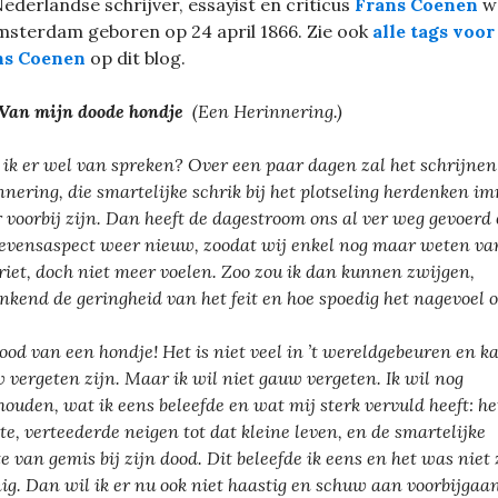
ederlandse schrijver, essayist en criticus
Frans Coenen
w
msterdam geboren op 24 april 1866. Zie ook
alle tags voor
ns Coenen
op dit blog.
Van mijn doode hondje
(Een Herinnering.)
 ik er wel van spreken? Over een paar dagen zal het schrijnen
nnering, die smartelijke schrik bij het plotseling herdenken i
 voorbij zijn. Dan heeft de dagestroom ons al ver weg gevoerd 
levensaspect weer nieuw, zoodat wij enkel nog maar weten va
riet, doch niet meer voelen. Zoo zou ik dan kunnen zwijgen,
nkend de geringheid van het feit en hoe spoedig het nagevoel 
ood van een hondje! Het is niet veel in ’t wereldgebeuren en k
 vergeten zijn. Maar ik wil niet gauw vergeten. Ik wil nog
houden, wat ik eens beleefde en wat mij sterk vervuld heeft: he
te, verteederde neigen tot dat kleine leven, en de smartelijke
te van gemis bij zijn dood. Dit beleefde ik eens en het was niet
ig. Dan wil ik er nu ook niet haastig en schuw aan voorbijgaan