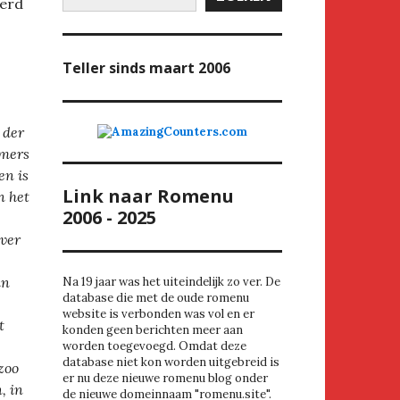
erd
Teller
sinds maart 2006
 der
mmers
en is
Link naar Romenu
n het
2006 - 2025
over
an
Na 19 jaar was het uiteindelijk zo ver. De
database die met de oude romenu
website is verbonden was vol en er
t
konden geen berichten meer aan
worden toegevoegd. Omdat deze
database niet kon worden uitgebreid is
 zoo
er nu deze nieuwe romenu blog onder
, in
de nieuwe domeinnaam "romenu.site".