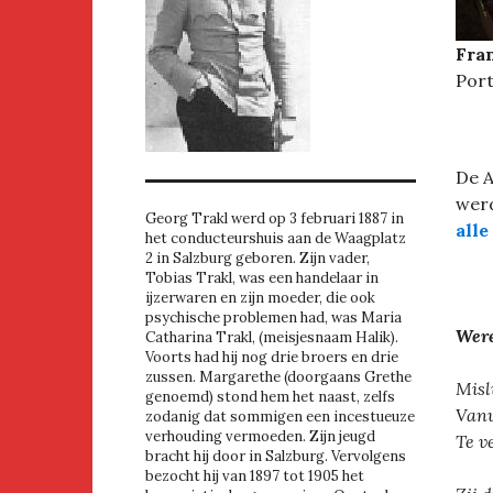
Fran
Port
De 
werd
Georg Trakl werd op 3 februari 1887 in
all
het conducteurshuis aan de Waagplatz
2 in Salzburg geboren. Zijn vader,
Tobias Trakl, was een handelaar in
ijzerwaren en zijn moeder, die ook
psychische problemen had, was Maria
Were
Catharina Trakl, (meisjesnaam Halik).
Voorts had hij nog drie broers en drie
zussen. Margarethe (doorgaans Grethe
Misl
genoemd) stond hem het naast, zelfs
Vanu
zodanig dat sommigen een incestueuze
verhouding vermoeden. Zijn jeugd
Te v
bracht hij door in Salzburg. Vervolgens
bezocht hij van 1897 tot 1905 het