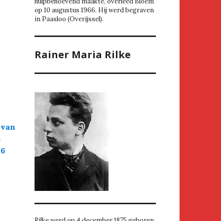
hulpbehoevend maakte, overleed Bloem
op 10 augustus 1966. Hij werd begraven
in Paasloo (Overijssel).
Rainer Maria Rilke
 van
s
16
Rilke werd op 4 december 1875 geboren