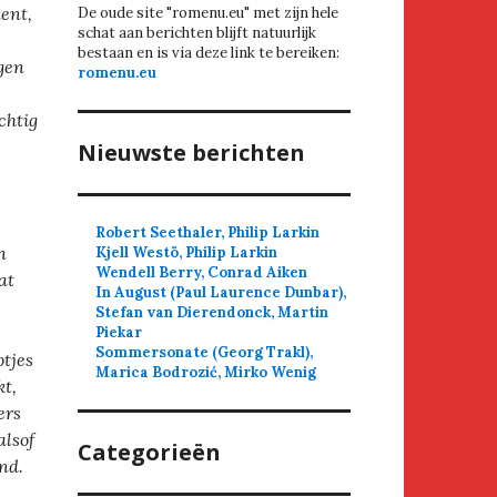
kent,
De oude site "romenu.eu" met zijn hele
schat aan berichten blijft natuurlijk
bestaan en is via deze link te bereiken:
egen
romenu.eu
chtig
Nieuwste berichten
Robert Seethaler, Philip Larkin
n
Kjell Westö, Philip Larkin
Wendell Berry, Conrad Aiken
at
In August (Paul Laurence Dunbar),
Stefan van Dierendonck, Martin
Piekar
Sommersonate (Georg Trakl),
otjes
Marica Bodrozić, Mirko Wenig
t,
ers
alsof
Categorieën
nd.