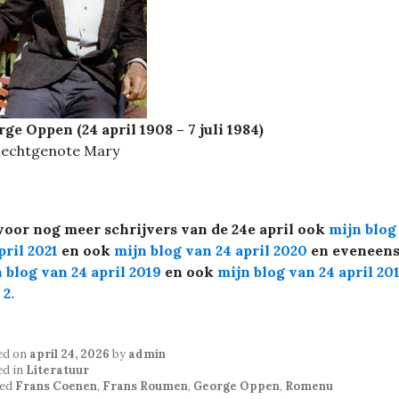
ge Oppen (24 april 1908 – 7 juli 1984)
 echtgenote Mary
voor nog meer schrijvers van de 24e april ook
mijn blog
pril 2021
en ook
mijn blog van 24 april 2020
en eveneen
 blog van 24 april 2019
en ook
mijn blog van 24 april 20
 2
.
ed on
april 24, 2026
by
admin
ed in
Literatuur
ed
Frans Coenen
,
Frans Roumen
,
George Oppen
,
Romenu