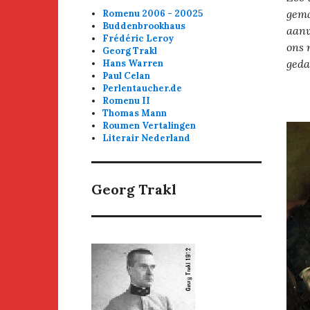
gema
Romenu 2006 - 20025
Buddenbrookhaus
aanv
Frédéric Leroy
ons 
Georg Trakl
geda
Hans Warren
Paul Celan
Perlentaucher.de
Romenu II
Thomas Mann
Roumen Vertalingen
Literair Nederland
Georg Trakl