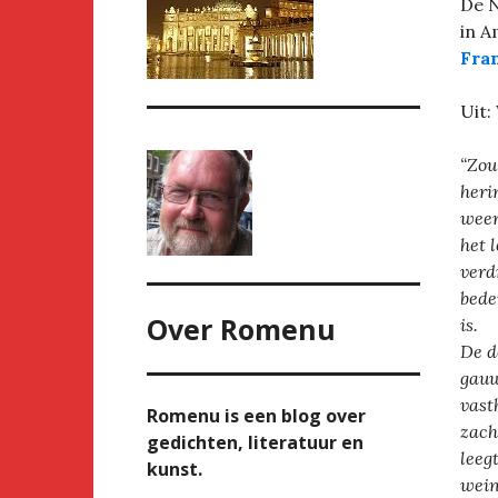
De N
in A
Fra
Uit:
“Zou
heri
weer
het 
verd
bede
Over
Romenu
is.
De d
gauw
vast
Romenu is een blog over
zach
gedichten, literatuur en
leeg
kunst.
wein