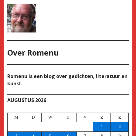
Over
Romenu
Romenu is een blog over gedichten, literatuur en
kunst.
AUGUSTUS 2026
M
D
W
D
V
Z
Z
1
2