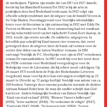
de medicijnen. Tijdens zijn studie die van 1917 tot 1927 duurde,
leerde hij Jan Slauerhoff kennen.Tot 1932 is hij als arts in
praktijken door heel Nederland werkzaam. In 1932 volgt zijn
officiële schrijversdebuut met de uitgave van de bundel Verzen in
De Vrije Bladen. Doorslaggevend voor Vestdijks uiteindelijke
keuze voor de literatuur is zijn ontmoeting in 1932 met Eddy Du
Perron en Menno ter Braak. Deze ontmoeting had tot resultaat
dat hij redactielid werd van het tijdschrift Forum Kort daarop, in
1933, wordt zijn eerste novelle, De oubliette, uitgegeven. In
hetzelfde jaar schrijft hij Kind tussen vier vrouwen, dat, eerst
geweigerd door de uitgever, later de basis zal vormen voor de
eerste drie delen van de Anton Wachter-romans. In 1951
ontvangt Vestdijk de P.C. Hooftprijs voor zijn in 1947 verschenen
roman De vuuraanbidders. In 1957 wordt hij voor het eerst door
het PEN-centrum voor Nederland voorgedragen voor de
Nobelprijs voor de Literatuur, die hij echter nooit zal krijgen. Op
20 maart 1971 wordt hem de Prijs der Nederlandse Letteren
toegekend, maar voor hij deze kan ontvangen overlijdt hij op 23
maart te Utrecht op 72-jarige leeftijd. Vestdijk was auteur van ca.
200 boeken. Vanwege deze enorme productie noemde de dichter
Adriaan Roland Holst hem ‘de man die sneller schrijft dan God
kan lezen’. Andere belangrijke boeken van Simon Vestdijk zijn:
“Kind van stad en land” (1936), “Meneer Visser’s hellevaart”
(1936), “Ierse nachten” (1946), “De toekomst de religie” (1947),
“Pastorale 1943” (1948), “De koperen tuin” (1950), “Ivoren