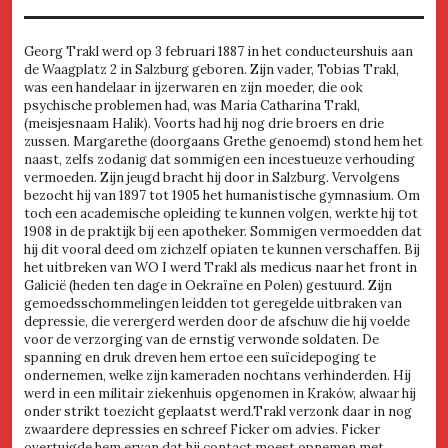
Georg Trakl werd op 3 februari 1887 in het conducteurshuis aan
de Waagplatz 2 in Salzburg geboren. Zijn vader, Tobias Trakl,
was een handelaar in ijzerwaren en zijn moeder, die ook
psychische problemen had, was Maria Catharina Trakl,
(meisjesnaam Halik). Voorts had hij nog drie broers en drie
zussen. Margarethe (doorgaans Grethe genoemd) stond hem het
naast, zelfs zodanig dat sommigen een incestueuze verhouding
vermoeden. Zijn jeugd bracht hij door in Salzburg. Vervolgens
bezocht hij van 1897 tot 1905 het humanistische gymnasium. Om
toch een academische opleiding te kunnen volgen, werkte hij tot
1908 in de praktijk bij een apotheker. Sommigen vermoedden dat
hij dit vooral deed om zichzelf opiaten te kunnen verschaffen. Bij
het uitbreken van WO I werd Trakl als medicus naar het front in
Galicië (heden ten dage in Oekraïne en Polen) gestuurd. Zijn
gemoedsschommelingen leidden tot geregelde uitbraken van
depressie, die verergerd werden door de afschuw die hij voelde
voor de verzorging van de ernstig verwonde soldaten. De
spanning en druk dreven hem ertoe een suïcidepoging te
ondernemen, welke zijn kameraden nochtans verhinderden. Hij
werd in een militair ziekenhuis opgenomen in Kraków, alwaar hij
onder strikt toezicht geplaatst werd.Trakl verzonk daar in nog
zwaardere depressies en schreef Ficker om advies. Ficker
overtuigde hem ervan dat hij contact moest opnemen met