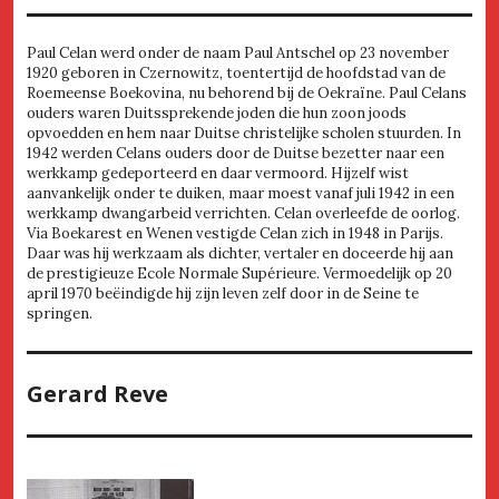
Paul Celan werd onder de naam Paul Antschel op 23 november
1920 geboren in Czernowitz, toentertijd de hoofdstad van de
Roemeense Boekovina, nu behorend bij de Oekraïne. Paul Celans
ouders waren Duitssprekende joden die hun zoon joods
opvoedden en hem naar Duitse christelijke scholen stuurden. In
1942 werden Celans ouders door de Duitse bezetter naar een
werkkamp gedeporteerd en daar vermoord. Hijzelf wist
aanvankelijk onder te duiken, maar moest vanaf juli 1942 in een
werkkamp dwangarbeid verrichten. Celan overleefde de oorlog.
Via Boekarest en Wenen vestigde Celan zich in 1948 in Parijs.
Daar was hij werkzaam als dichter, vertaler en doceerde hij aan
de prestigieuze Ecole Normale Supérieure. Vermoedelijk op 20
april 1970 beëindigde hij zijn leven zelf door in de Seine te
springen.
Gerard Reve