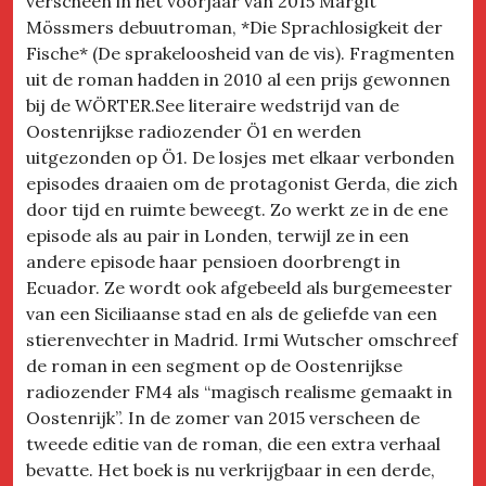
verscheen in het voorjaar van 2015 Margit
Mössmers debuutroman, *Die Sprachlosigkeit der
Fische* (De sprakeloosheid van de vis). Fragmenten
uit de roman hadden in 2010 al een prijs gewonnen
bij de WÖRTER.See literaire wedstrijd van de
Oostenrijkse radiozender Ö1 en werden
uitgezonden op Ö1. De losjes met elkaar verbonden
episodes draaien om de protagonist Gerda, die zich
door tijd en ruimte beweegt. Zo werkt ze in de ene
episode als au pair in Londen, terwijl ze in een
andere episode haar pensioen doorbrengt in
Ecuador. Ze wordt ook afgebeeld als burgemeester
van een Siciliaanse stad en als de geliefde van een
stierenvechter in Madrid. Irmi Wutscher omschreef
de roman in een segment op de Oostenrijkse
radiozender FM4 als “magisch realisme gemaakt in
Oostenrijk”. In de zomer van 2015 verscheen de
tweede editie van de roman, die een extra verhaal
bevatte. Het boek is nu verkrijgbaar in een derde,