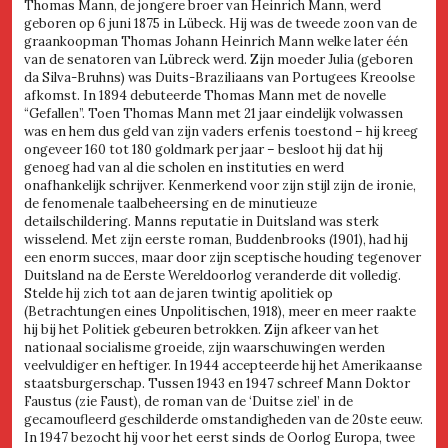
Thomas Mann, de jongere broer van Heinrich Mann, werd
geboren op 6 juni 1875 in Lübeck. Hij was de tweede zoon van de
graankoopman Thomas Johann Heinrich Mann welke later één
van de senatoren van Lübreck werd. Zijn moeder Julia (geboren
da Silva-Bruhns) was Duits-Braziliaans van Portugees Kreoolse
afkomst. In 1894 debuteerde Thomas Mann met de novelle
“Gefallen”. Toen Thomas Mann met 21 jaar eindelijk volwassen
was en hem dus geld van zijn vaders erfenis toestond – hij kreeg
ongeveer 160 tot 180 goldmark per jaar – besloot hij dat hij
genoeg had van al die scholen en instituties en werd
onafhankelijk schrijver. Kenmerkend voor zijn stijl zijn de ironie,
de fenomenale taalbeheersing en de minutieuze
detailschildering. Manns reputatie in Duitsland was sterk
wisselend. Met zijn eerste roman, Buddenbrooks (1901), had hij
een enorm succes, maar door zijn sceptische houding tegenover
Duitsland na de Eerste Wereldoorlog veranderde dit volledig.
Stelde hij zich tot aan de jaren twintig apolitiek op
(Betrachtungen eines Unpolitischen, 1918), meer en meer raakte
hij bij het Politiek gebeuren betrokken. Zijn afkeer van het
nationaal socialisme groeide, zijn waarschuwingen werden
veelvuldiger en heftiger. In 1944 accepteerde hij het Amerikaanse
staatsburgerschap. Tussen 1943 en 1947 schreef Mann Doktor
Faustus (zie Faust), de roman van de ‘Duitse ziel’ in de
gecamoufleerd geschilderde omstandigheden van de 20ste eeuw.
In 1947 bezocht hij voor het eerst sinds de Oorlog Europa, twee