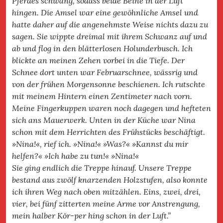
Pferdes schwang, sodass beide Beine in der Luft
hingen. Die Amsel war eine gewöhnliche Amsel und
hatte daher auf die angenehmste Weise nichts dazu zu
sagen. Sie wippte dreimal mit ihrem Schwanz auf und
ab und flog in den blätterlosen Holunderbusch. Ich
blickte an meinen Zehen vorbei in die Tiefe. Der
Schnee dort unten war Februarschnee, wässrig und
von der frühen Morgensonne beschienen. Ich rutschte
mit meinem Hintern einen Zentimeter nach vorn.
Meine Fingerkuppen waren noch dagegen und hefteten
sich ans Mauerwerk. Unten in der Küche war Nina
schon mit dem Herrichten des Frühstücks beschäftigt.
»Nina!«, rief ich. »Nina!« »Was?« »Kannst du mir
helfen?« »Ich habe zu tun!« »Nina!«
Sie ging endlich die Treppe hinauf. Unsere Treppe
bestand aus zwölf knarzenden Holzstufen, also konnte
ich ihren Weg nach oben mitzählen. Eins, zwei, drei,
vier, bei fünf zitterten meine Arme vor Anstrengung,
mein halber Kör-per hing schon in der Luft.”