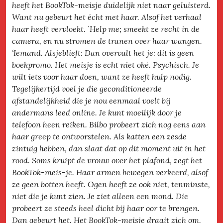
heeft het BookTok-meisje duidelijk niet naar geluisterd.
Want nu gebeurt het écht met haar. Alsof het verhaal
haar heeft vervloekt. `Help me; smeekt ze recht in de
camera, en nu stromen de tranen over haar wangen.
‘Iemand. Alsjeblieft: Dan overvalt het je: dit is geen
boekpromo. Het meisje is echt niet oké. Psychisch. Je
wilt iets voor haar doen, want ze heeft hulp nodig.
Tegelijkertijd voel je die geconditioneerde
afstandelijkheid die je nou eenmaal voelt bij
andermans leed online. Je kunt moeilijk door je
telefoon heen reiken. Bilbo probeert zich nog eens aan
haar greep te ontworstelen. Als katten een zesde
zintuig hebben, dan slaat dat op dit moment uit in het
rood. Soms kruipt de vrouw over het plafond, zegt het
BookTok-meis-je. Haar armen bewegen verkeerd, alsof
ze geen botten heeft. Ogen heeft ze ook niet, tenminste,
niet die je kunt zien. Je ziet alleen een mond. Die
probeert ze steeds heel dicht bij haar oor te brengen.
Dan gebeurt het. Het BookTok-meisje draait zich om,