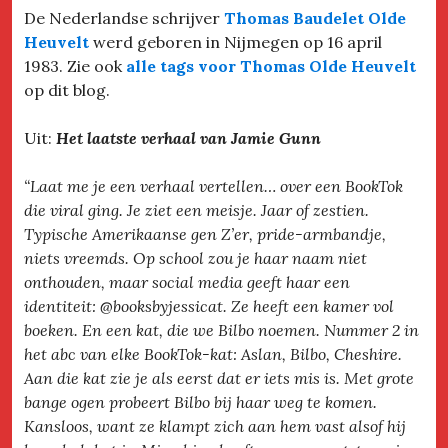
De Nederlandse schrijver
Thomas Baudelet Olde
Heuvelt
werd geboren in Nijmegen op 16 april
1983. Zie ook
alle tags voor Thomas Olde Heuvelt
op dit blog.
Uit:
Het laatste verhaal van Jamie Gunn
“Laat me je een verhaal vertellen… over een BookTok
die viral ging. Je ziet een meisje. Jaar of zestien.
Typische Amerikaanse gen Z’er, pride-armbandje,
niets vreemds. Op school zou je haar naam niet
onthouden, maar social media geeft haar een
identiteit: @booksbyjessicat. Ze heeft een kamer vol
boeken. En een kat, die we Bilbo noemen. Nummer 2 in
het abc van elke BookTok-kat: Aslan, Bilbo, Cheshire.
Aan die kat zie je als eerst dat er iets mis is. Met grote
bange ogen probeert Bilbo bij haar weg te komen.
Kansloos, want ze klampt zich aan hem vast alsof hij