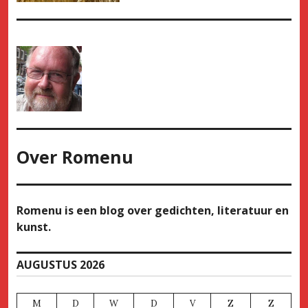
Over
Romenu
Romenu is een blog over gedichten, literatuur en
kunst.
AUGUSTUS 2026
M
D
W
D
V
Z
Z