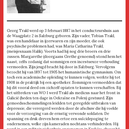
Georg Trakl werd op 3 februari 1887 in het conducteurshuis aan
de Waagplatz 2 in Salzburg geboren. Zijn vader, Tobias Trakl,
was een handelaar in ijzerwaren en zijn moeder, die ook
psychische problemen had, was Maria Catharina Trakl,
(meisjesnaam Halik). Voorts had hij nog drie broers en drie
zussen. Margarethe (doorgaans Grethe genoemd) stond hem het
naast, zelfs zodanig dat sommigen een incestueuze verhouding
vermoeden. Zijn jeugd bracht hij door in Salzburg. Vervolgens
bezocht hij van 1897 tot 1905 het humanistische gymnasium. Om
toch een academische opleiding te kunnen volgen, werkte hij tot
1908 in de praktijk bij een apotheker. Sommigen vermoedden dat
hij dit vooral deed om zichzelf opiaten te kunnen verschaffen. Bij
het uitbreken van WO I werd Trakl als medicus naar het front in
Galicië (heden ten dage in Oekraïne en Polen) gestuurd. Zijn
gemoedsschommelingen leidden tot geregelde uitbraken van
depressie, die verergerd werden door de afschuw die hij voelde
voor de verzorging van de ernstig verwonde soldaten. De
spanning en druk dreven hem ertoe een suïcidepoging te
ondernemen, welke zijn kameraden nochtans verhinderden. Hij