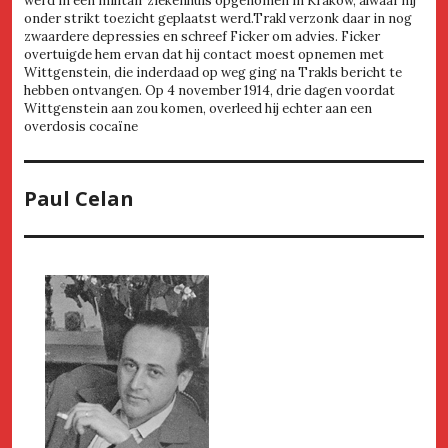
werd in een militair ziekenhuis opgenomen in Kraków, alwaar hij
onder strikt toezicht geplaatst werd.Trakl verzonk daar in nog
zwaardere depressies en schreef Ficker om advies. Ficker
overtuigde hem ervan dat hij contact moest opnemen met
Wittgenstein, die inderdaad op weg ging na Trakls bericht te
hebben ontvangen. Op 4 november 1914, drie dagen voordat
Wittgenstein aan zou komen, overleed hij echter aan een
overdosis cocaïne
Paul Celan