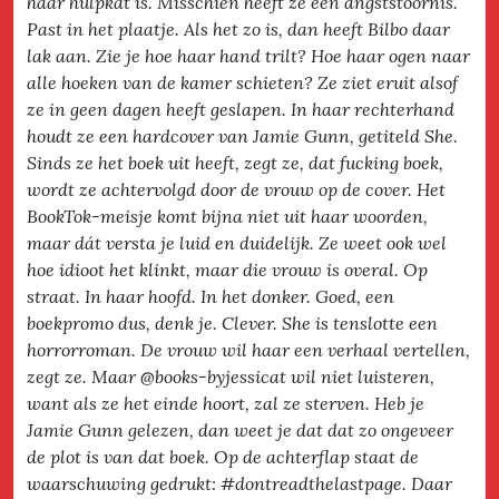
haar hulpkat is. Misschien heeft ze een angststoornis.
Past in het plaatje. Als het zo is, dan heeft Bilbo daar
lak aan. Zie je hoe haar hand trilt? Hoe haar ogen naar
alle hoeken van de kamer schieten? Ze ziet eruit alsof
ze in geen dagen heeft geslapen. In haar rechterhand
houdt ze een hardcover van Jamie Gunn, getiteld She.
Sinds ze het boek uit heeft, zegt ze, dat fucking boek,
wordt ze achtervolgd door de vrouw op de cover. Het
BookTok-meisje komt bijna niet uit haar woorden,
maar dát versta je luid en duidelijk. Ze weet ook wel
hoe idioot het klinkt, maar die vrouw is overal. Op
straat. In haar hoofd. In het donker. Goed, een
boekpromo dus, denk je. Clever. She is tenslotte een
horrorroman. De vrouw wil haar een verhaal vertellen,
zegt ze. Maar @books-byjessicat wil niet luisteren,
want als ze het einde hoort, zal ze sterven. Heb je
Jamie Gunn gelezen, dan weet je dat dat zo ongeveer
de plot is van dat boek. Op de achterflap staat de
waarschuwing gedrukt: #dontreadthelastpage. Daar