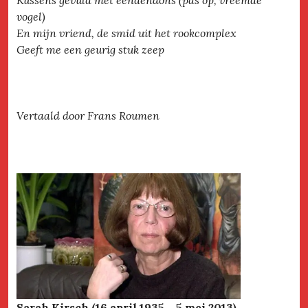
Kussens gevuld met eendendons (pas op, vreemde
vogel)
En mijn vriend, de smid uit het rookcomplex
Geeft me een geurig stuk zeep
Vertaald door Frans Roumen
Sarah Kirsch (16 april 1935 – 5 mei 2013)