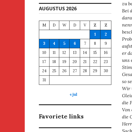
zu b
AUGUSTUS 2026
Bei 
dara
nenn
M
D
W
D
V
Z
Z
besc
1
2
Prob
3
4
5
6
7
8
9
aufs
10
11
12
13
14
15
16
er d
uns 
17
18
19
20
21
22
23
Stim
24
25
26
27
28
29
30
Gesa
31
so s
Wir 
« jul
Glei
die 
Von 
Favoriete links
die 
Herr
Sach