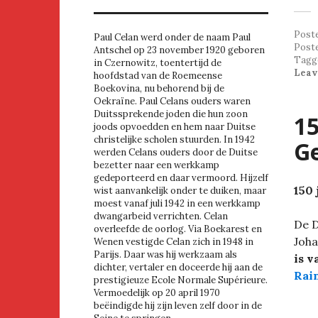
Post
Paul Celan werd onder de naam Paul
Post
Antschel op 23 november 1920 geboren
Tagg
in Czernowitz, toentertijd de
Leav
hoofdstad van de Roemeense
Boekovina, nu behorend bij de
Oekraïne. Paul Celans ouders waren
Duitssprekende joden die hun zoon
15
joods opvoedden en hem naar Duitse
christelijke scholen stuurden. In 1942
G
werden Celans ouders door de Duitse
bezetter naar een werkkamp
gedeporteerd en daar vermoord. Hijzelf
150 
wist aanvankelijk onder te duiken, maar
moest vanaf juli 1942 in een werkkamp
dwangarbeid verrichten. Celan
De D
overleefde de oorlog. Via Boekarest en
Joha
Wenen vestigde Celan zich in 1948 in
Parijs. Daar was hij werkzaam als
is v
dichter, vertaler en doceerde hij aan de
Rai
prestigieuze Ecole Normale Supérieure.
Vermoedelijk op 20 april 1970
beëindigde hij zijn leven zelf door in de