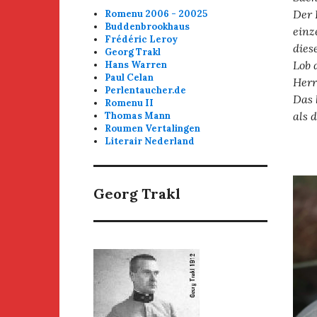
Der 
Romenu 2006 - 20025
Buddenbrookhaus
einz
Frédéric Leroy
dies
Georg Trakl
Lob 
Hans Warren
Paul Celan
Herr
Perlentaucher.de
Das 
Romenu II
als 
Thomas Mann
Roumen Vertalingen
Literair Nederland
Georg Trakl