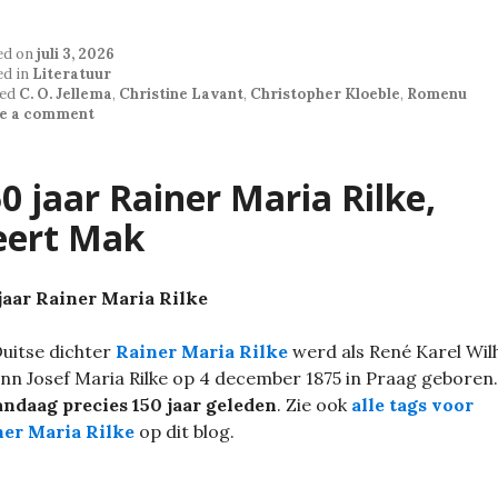
ed on
juli 3, 2026
ed in
Literatuur
ed
C. O. Jellema
,
Christine Lavant
,
Christopher Kloeble
,
Romenu
e a comment
0 jaar Rainer Maria Rilke,
eert Mak
jaar Rainer Maria Rilke
uitse dichter
Rainer Maria Rilke
werd als René Karel Wil
nn Josef Maria Rilke op 4 december 1875 in Praag geboren
andaag precies 150 jaar geleden
. Zie ook
alle tags voor
ner Maria Rilke
op dit blog.