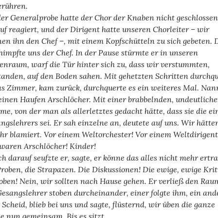
erühren.
der Generalprobe hatte der Chor der Knaben nicht geschlossen
uf reagiert, und der Dirigent hatte unseren Chorleiter – wir
en ihn den Chef –, mit einem Kopfschütteln zu sich gebeten.
himpfte uns der Chef. In der Pause stürmte er in unseren
enraum, warf die Tür hinter sich zu, dass wir verstummten,
tanden, auf den Boden sahen. Mit gehetzten Schritten durchq
as Zimmer, kam zurück, durchquerte es ein weiteres Mal. Nan
einen Haufen Arschlöcher. Mit einer brabbelnden, undeutlich
me, von der man als allerletztes gedacht hätte, dass sie die ei
ngslehrers sei. Er sah einzelne an, deutete auf uns. Wir hätte
ehr blamiert. Vor einem Weltorchester! Vor einem Weltdirigent
waren Arschlöcher! Kinder!
ch darauf seufzte er, sagte, er könne das alles nicht mehr ertr
Proben, die Strapazen. Die Diskussionen! Die ewige, ewige Krit
oben! Nein, wir sollten nach Hause gehen. Er verließ den Rau
Gesangslehrer stoben durcheinander, einer folgte ihm, ein and
 Scheid, blieb bei uns und sagte, flüsternd, wir üben die ganze
e nun gemeinsam. Bis es sitzt.