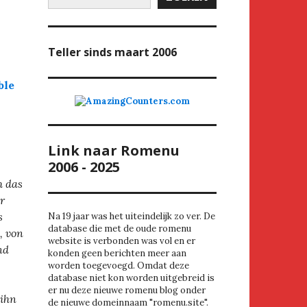
Teller
sinds maart 2006
ble
Link naar Romenu
2006 - 2025
h das
r
s
Na 19 jaar was het uiteindelijk zo ver. De
database die met de oude romenu
, von
website is verbonden was vol en er
nd
konden geen berichten meer aan
worden toegevoegd. Omdat deze
database niet kon worden uitgebreid is
er nu deze nieuwe romenu blog onder
 ihn
de nieuwe domeinnaam "romenu.site".