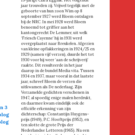
19-jarige Clara Eggink. Het volgende
jaar trouwden zij. Vrijwel tegelijk met de
geboorte van hun zoon Wim op 8
september 1927 werd Bloem ontslagen
bij de NRC. In mei 1928 werd Bloem
benoemd tot griffier aan het
kantongerecht De Lemmer, uit welk
‘Friesch Cayenne’ hij in 1931 werd
overgeplaatst naar Breukelen. Afgezien
van kleine opflakkeringen in 1924/25 en
1929 (samen vijf verzen), duurde het tot
1930 voor hij weer ‘aan de schrijverij’
raakte. Dit resulteerde in het jaar
daarop in de bundel Media vita. Tussen
1934 en 1937, maar vooral in dat laatste
jaar, schreef Bloem de verzen die
uitkwamen als De nederlaag. Zijn
Verzamelde gedichten verschenen in
1947, al spoedig enige malen herdrukt,
en daarmee kwam eindelijk ook de
an 3
officiële erkenning van zijn
blog
dichterschap: Constantijn Huygens-
prijs (1949), P.C. Hooftprijs (1952), en
blog
ten slotte de grote Prijs der
Nederlandse Letteren (1965). Na een