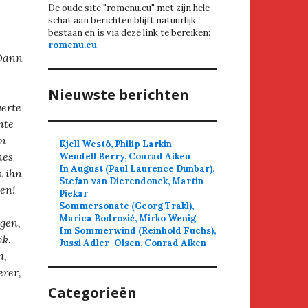
De oude site "romenu.eu" met zijn hele
schat aan berichten blijft natuurlijk
bestaan en is via deze link te bereiken:
romenu.eu
 Dann
Nieuwste berichten
uerte
nte
en
Kjell Westö, Philip Larkin
nes
Wendell Berry, Conrad Aiken
In August (Paul Laurence Dunbar),
n ihn
Stefan van Dierendonck, Martin
en!
Piekar
Sommersonate (Georg Trakl),
Marica Bodrozić, Mirko Wenig
agen,
Im Sommerwind (Reinhold Fuchs),
ik.
Jussi Adler-Olsen, Conrad Aiken
m,
erer,
Categorieën