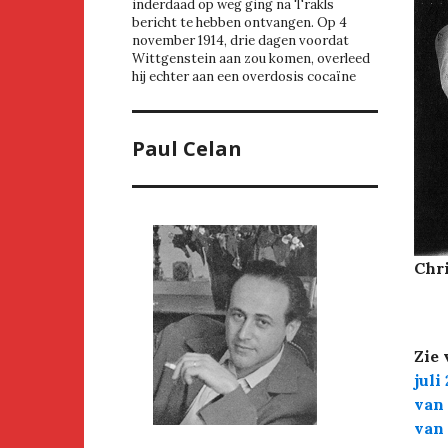
inderdaad op weg ging na Trakls
bericht te hebben ontvangen. Op 4
november 1914, drie dagen voordat
Wittgenstein aan zou komen, overleed
hij echter aan een overdosis cocaïne
Paul Celan
Chri
Zie 
juli
van 
van 