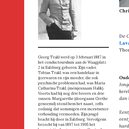
Chri
De O
Lav
Thon
Georg Trakl werd op 3 februari 1887 in
het conducteurshuis aan de Waagplatz
2 in Salzburg geboren. Zijn vader,
Tobias Trakl, was een handelaar in
Oude
ijzerwaren en zijn moeder, die ook
psychische problemen had, was Maria
Jong
Catharina Trakl, (meisjesnaam Halik).
kere
Voorts had hij nog drie broers en drie
dan 
zussen. Margarethe (doorgaans Grethe
genoemd) stond hem het naast, zelfs
zodanig dat sommigen een incestueuze
Eent
verhouding vermoeden. Zijn jeugd
eent
bracht hij door in Salzburg. Vervolgens
bezocht hij van 1897 tot 1905 het
hard