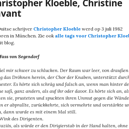
ristopher Kloeble, Christine
avant
uitse schrijver
Christopher Kloeble
werd op 3 juli 1982
ren in München. Zie ook
alle tags voor Christopher Kloe
it blog.
Fass von Segendorf
fiel mir schwer zu schlucken. Der Raum war leer, von draußen
g das Dröhnen herein, der Chor der Knaben, unterstützt durc
ester. Es hörte sich schräg und falsch an, wenn man hinter de
e saß, ganz anders, als auf ihr oder davor. Es hörte sich an, al
ten sie, prusteten und spuckten ihren Unmut gegen die Wände
n er abprallte, zurückkehrte, sich vermehrte und verstärkte u
, dann wurde es mit einem Mal still.
Wink des Dirigenten.
raziös, als würde er den Dirigierstab in der Hand halten, ohne