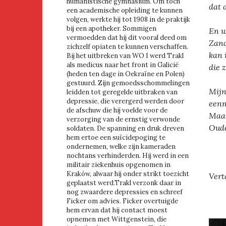
humanistische gymnasium. Om toch
dat 
een academische opleiding te kunnen
volgen, werkte hij tot 1908 in de praktijk
bij een apotheker. Sommigen
En w
vermoedden dat hij dit vooral deed om
Zand
zichzelf opiaten te kunnen verschaffen.
kan 
Bij het uitbreken van WO I werd Trakl
als medicus naar het front in Galicië
die 
(heden ten dage in Oekraïne en Polen)
gestuurd. Zijn gemoedsschommelingen
Mijn
leidden tot geregelde uitbraken van
depressie, die verergerd werden door
eenm
de afschuw die hij voelde voor de
Maar
verzorging van de ernstig verwonde
Oude
soldaten. De spanning en druk dreven
hem ertoe een suïcidepoging te
ondernemen, welke zijn kameraden
nochtans verhinderden. Hij werd in een
militair ziekenhuis opgenomen in
Kraków, alwaar hij onder strikt toezicht
Vert
geplaatst werd.Trakl verzonk daar in
nog zwaardere depressies en schreef
Ficker om advies. Ficker overtuigde
hem ervan dat hij contact moest
opnemen met Wittgenstein, die