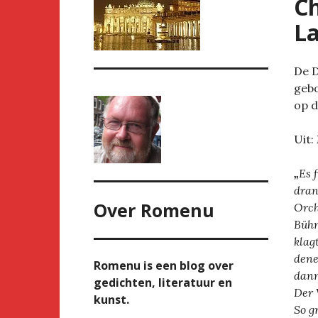
Ch
L
De D
gebo
op d
Uit:
„
Es 
dran
Over
Romenu
Orch
Bühn
klag
dene
Romenu is een blog over
dann
gedichten, literatuur en
Der 
kunst.
So g