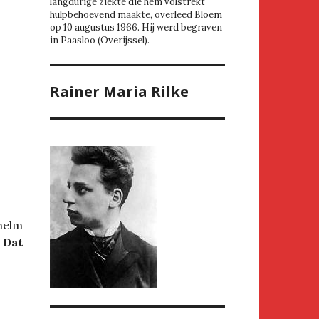
langdurige ziekte die hem volstrekt
hulpbehoevend maakte, overleed Bloem
op 10 augustus 1966. Hij werd begraven
in Paasloo (Overijssel).
Rainer Maria Rilke
helm
.
Dat