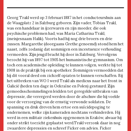
Georg Trakl werd op 3 februari 1887 in het conducteurshuis aan
de Waagplatz 2 in Salzburg geboren. Zijn vader, Tobias Trakl,
was een handelaar in ijzerwaren en zijn moeder, die ook
psychische problemen had, was Maria Catharina Trakl,
(meisjesnaam Halik). Voorts had hij nog drie broers en drie
zussen. Margarethe (doorgaans Grethe genoemd) stond hem het
naast, zelfs zodanig dat sommigen een incestueuze verhouding
vermoeden. Zijn jeugd bracht hij door in Salzburg. Vervolgens
bezocht hij van 1897 tot 1905 het humanistische gymnasium. Om
toch een academische opleiding te kunnen volgen, werkte hij tot
1908 in de praktijk bij een apotheker. Sommigen vermoedden dat
hij dit vooral deed om zichzelf opiaten te kunnen verschaffen. Bij
het uitbreken van WO I werd Trakl als medicus naar het front in
Galicië (heden ten dage in Oekraïne en Polen) gestuurd. Zijn
gemoedsschommelingen leidden tot geregelde uitbraken van
depressie, die verergerd werden door de afschuw die hij voelde
voor de verzorging van de ernstig verwonde soldaten. De
spanning en druk dreven hem ertoe een suïcidepoging te
ondernemen, welke zijn kameraden nochtans verhinderden. Hij
werd in een militair ziekenhuis opgenomen in Kraków, alwaar hij
onder strikt toezicht geplaatst werd.Trakl verzonk daar in nog
zwaardere depressies en schreef Ficker om advies. Ficker