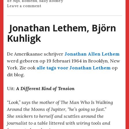
de Nijs
,
Romenu
,
Sally Rooney
Leave a comment
Jonathan Lethem, Björn
Kuhligk
De Amerikaanse schrijver
Jonathan Allen Lethem
werd geboren op 19 februari 1964 in Brooklyn, New
York. Zie ook
alle tags voor Jonathan Lethem
op
dit blog.
Uit:
A Different Kind of Tension
“Look,” says the mother of The Man Who Is Walking
Around the Moons of Jupiter, “he’s going so fast.”
She snickers to herself and scuttles around the
journalist to a table littered with wiring tools and