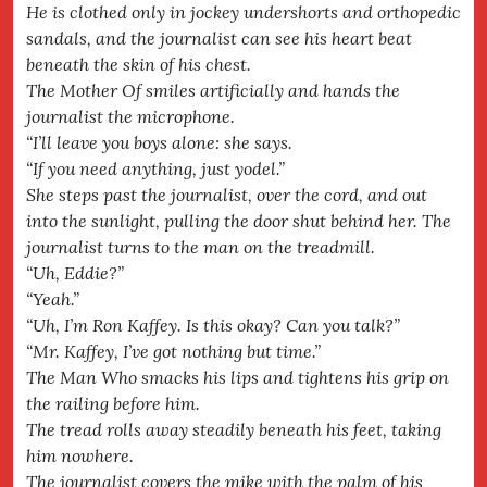
He is clothed only in jockey undershorts and orthopedic
sandals, and the journalist can see his heart beat
beneath the skin of his chest.
The Mother Of smiles artificially and hands the
journalist the microphone.
“I’ll leave you boys alone: she says.
“If you need anything, just yodel.”
She steps past the journalist, over the cord, and out
into the sunlight, pulling the door shut behind her. The
journalist turns to the man on the treadmill.
“Uh, Eddie?”
“Yeah.”
“Uh, I’m Ron Kaffey. Is this okay? Can you talk?”
“Mr. Kaffey, I’ve got nothing but time.”
The Man Who smacks his lips and tightens his grip on
the railing before him.
The tread rolls away steadily beneath his feet, taking
him nowhere.
The journalist covers the mike with the palm of his