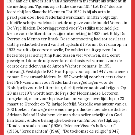
1917 aan de Universiteit van Amsterdam inschrijft als student in
de medicijnen. Tijdens zijn studie die van 1917 tot 1927 duurde,
leerde hij Jan Slauerhoff kennen.Tot 1932 is hij als arts in
praktijken door heel Nederland werkzaam. In 1932 volgt zijn
officiële schrijversdebuut met de uitgave van de bundel Verzen in
De Vrije Bladen. Doorslaggevend voor Vestdijks uiteindelijke
keuze voor de literatuur is zijn ontmoeting in 1932 met Eddy Du
Perron en Menno ter Braak. Deze ontmoeting had tot resultaat
dat hij redactielid werd van het tijdschrift Forum Kort daarop, in
1933, wordt zijn eerste novelle, De oubliette, uitgegeven. In
hetzelfde jaar schrijft hij Kind tussen vier vrouwen, dat, eerst
geweigerd door de uitgever, later de basis zal vormen voor de
eerste drie delen van de Anton Wachter-romans. In 1951
ontvangt Vestdijk de P.C. Hooftprijs voor zijn in 1947 verschenen
roman De vuuraanbidders. In 1957 wordt hij voor het eerst door
het PEN-centrum voor Nederland voorgedragen voor de
Nobelprijs voor de Literatuur, die hij echter nooit zal krijgen. Op
20 maart 1971 wordt hem de Prijs der Nederlandse Letteren
toegekend, maar voor hij deze kan ontvangen overlijdt hij op 23
maart te Utrecht op 72-jarige leeftijd. Vestdijk was auteur van ca.
200 boeken. Vanwege deze enorme productie noemde de dichter
Adriaan Roland Holst hem ‘de man die sneller schrijft dan God
kan lezen’. Andere belangrijke boeken van Simon Vestdijk zijn:
“Kind van stad en land” (1936), “Meneer Visser’s hellevaart”
(1936), “Ierse nachten” (1946), “De toekomst de religie” (1947),