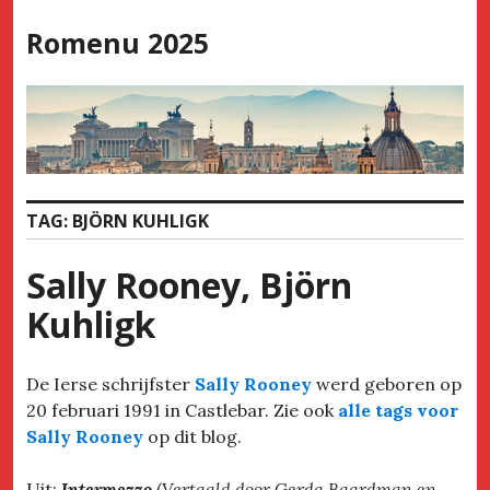
Skip
Romenu 2025
to
content
TAG:
BJÖRN KUHLIGK
Sally Rooney, Björn
Kuhligk
De Ierse schrijfster
Sally Rooney
werd geboren op
20 februari 1991 in Castlebar. Zie ook
alle tags voor
Sally Rooney
op dit blog.
Uit:
Intermezzo
(Vertaald door Gerda Baardman en