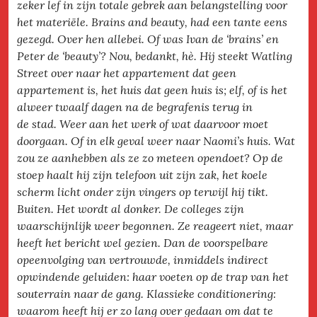
zeker lef in zijn totale gebrek aan belangstelling voor
het materiële. Brains and beauty, had een tante eens
gezegd. Over hen allebei. Of was Ivan de ‘brains’ en
Peter de ‘beauty’? Nou, bedankt, hè. Hij steekt Watling
Street over naar het appartement dat geen
appartement is, het huis dat geen huis is; elf, of is het
alweer twaalf dagen na de begrafenis terug in
de stad. Weer aan het werk of wat daarvoor moet
doorgaan. Of in elk geval weer naar Naomi’s huis. Wat
zou ze aanhebben als ze zo meteen opendoet? Op de
stoep haalt hij zijn telefoon uit zijn zak, het koele
scherm licht onder zijn vingers op terwijl hij tikt.
Buiten. Het wordt al donker. De colleges zijn
waarschijnlijk weer begonnen. Ze reageert niet, maar
heeft het bericht wel gezien. Dan de voorspelbare
opeenvolging van vertrouwde, inmiddels indirect
opwindende geluiden: haar voeten op de trap van het
souterrain naar de gang. Klassieke conditionering:
waarom heeft hij er zo lang over gedaan om dat te