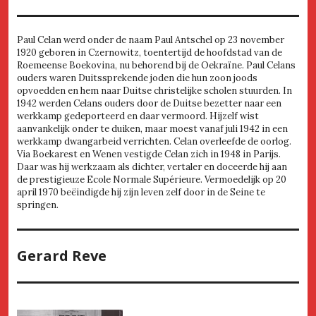
Paul Celan werd onder de naam Paul Antschel op 23 november
1920 geboren in Czernowitz, toentertijd de hoofdstad van de
Roemeense Boekovina, nu behorend bij de Oekraïne. Paul Celans
ouders waren Duitssprekende joden die hun zoon joods
opvoedden en hem naar Duitse christelijke scholen stuurden. In
1942 werden Celans ouders door de Duitse bezetter naar een
werkkamp gedeporteerd en daar vermoord. Hijzelf wist
aanvankelijk onder te duiken, maar moest vanaf juli 1942 in een
werkkamp dwangarbeid verrichten. Celan overleefde de oorlog.
Via Boekarest en Wenen vestigde Celan zich in 1948 in Parijs.
Daar was hij werkzaam als dichter, vertaler en doceerde hij aan
de prestigieuze Ecole Normale Supérieure. Vermoedelijk op 20
april 1970 beëindigde hij zijn leven zelf door in de Seine te
springen.
Gerard Reve