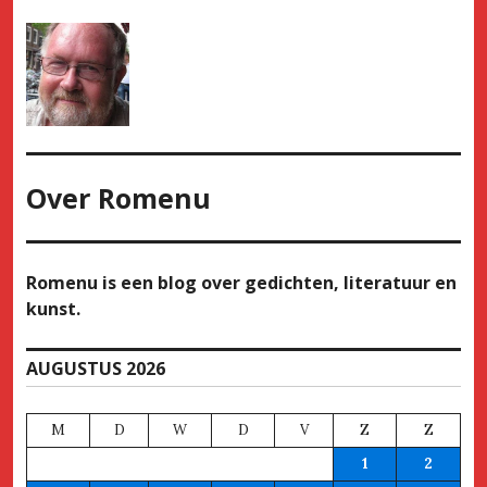
Over
Romenu
Romenu is een blog over gedichten, literatuur en
kunst.
AUGUSTUS 2026
M
D
W
D
V
Z
Z
1
2