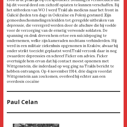
hij dit vooral deed om zichzelf opiaten te kunnen verschaffen. Bij
het uitbreken van WO I werd Trakl als medicus naar het front in
Galicië (heden ten dage in Oekraïne en Polen) gestuurd. Zijn
gemoedsschommelingen leidden tot geregelde uitbraken van
depressie, die verergerd werden door de afschuw die hij voelde
voor de verzorging van de ernstig verwonde soldaten. De
spanning en druk dreven hem ertoe een suïcidepoging te
ondernemen, welke zijn kameraden nochtans verhinderden. Hij
werd in een militair ziekenhuis opgenomen in Kraków, alwaar hij
onder strikt toezicht geplaatst werd.Trakl verzonk daar in nog
zwaardere depressies en schreef Ficker om advies. Ficker
overtuigde hem ervan dat hij contact moest opnemen met
Wittgenstein, die inderdaad op weg ging na Trakls bericht te
hebben ontvangen. Op 4 november 1914, drie dagen voordat
Wittgenstein aan zou komen, overleed hij echter aan een
overdosis cocaïne
Paul Celan