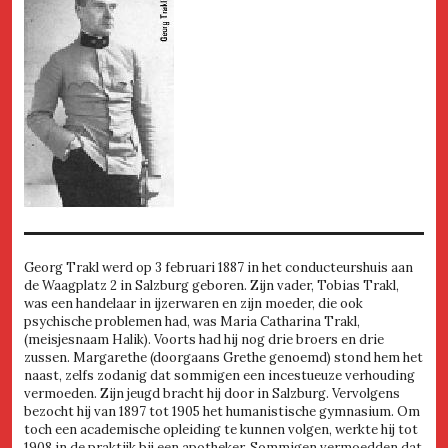
Georg Trakl werd op 3 februari 1887 in het conducteurshuis aan
de Waagplatz 2 in Salzburg geboren. Zijn vader, Tobias Trakl,
was een handelaar in ijzerwaren en zijn moeder, die ook
psychische problemen had, was Maria Catharina Trakl,
(meisjesnaam Halik). Voorts had hij nog drie broers en drie
zussen. Margarethe (doorgaans Grethe genoemd) stond hem het
naast, zelfs zodanig dat sommigen een incestueuze verhouding
vermoeden. Zijn jeugd bracht hij door in Salzburg. Vervolgens
bezocht hij van 1897 tot 1905 het humanistische gymnasium. Om
toch een academische opleiding te kunnen volgen, werkte hij tot
1908 in de praktijk bij een apotheker. Sommigen vermoedden dat