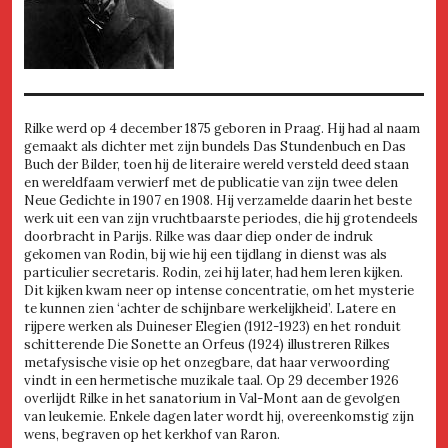
Rilke werd op 4 december 1875 geboren in Praag. Hij had al naam
gemaakt als dichter met zijn bundels Das Stundenbuch en Das
Buch der Bilder, toen hij de literaire wereld versteld deed staan
en wereldfaam verwierf met de publicatie van zijn twee delen
Neue Gedichte in 1907 en 1908. Hij verzamelde daarin het beste
werk uit een van zijn vruchtbaarste periodes, die hij grotendeels
doorbracht in Parijs. Rilke was daar diep onder de indruk
gekomen van Rodin, bij wie hij een tijdlang in dienst was als
particulier secretaris. Rodin, zei hij later, had hem leren kijken.
Dit kijken kwam neer op intense concentratie, om het mysterie
te kunnen zien ‘achter de schijnbare werkelijkheid’. Latere en
rijpere werken als Duineser Elegien (1912-1923) en het ronduit
schitterende Die Sonette an Orfeus (1924) illustreren Rilkes
metafysische visie op het onzegbare, dat haar verwoording
vindt in een hermetische muzikale taal. Op 29 december 1926
overlijdt Rilke in het sanatorium in Val-Mont aan de gevolgen
van leukemie. Enkele dagen later wordt hij, overeenkomstig zijn
wens, begraven op het kerkhof van Raron.