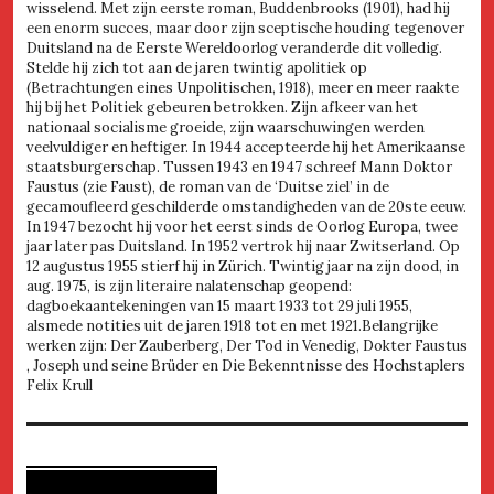
wisselend. Met zijn eerste roman, Buddenbrooks (1901), had hij
een enorm succes, maar door zijn sceptische houding tegenover
Duitsland na de Eerste Wereldoorlog veranderde dit volledig.
Stelde hij zich tot aan de jaren twintig apolitiek op
(Betrachtungen eines Unpolitischen, 1918), meer en meer raakte
hij bij het Politiek gebeuren betrokken. Zijn afkeer van het
nationaal socialisme groeide, zijn waarschuwingen werden
veelvuldiger en heftiger. In 1944 accepteerde hij het Amerikaanse
staatsburgerschap. Tussen 1943 en 1947 schreef Mann Doktor
Faustus (zie Faust), de roman van de ‘Duitse ziel’ in de
gecamoufleerd geschilderde omstandigheden van de 20ste eeuw.
In 1947 bezocht hij voor het eerst sinds de Oorlog Europa, twee
jaar later pas Duitsland. In 1952 vertrok hij naar Zwitserland. Op
12 augustus 1955 stierf hij in Zürich. Twintig jaar na zijn dood, in
aug. 1975, is zijn literaire nalatenschap geopend:
dagboekaantekeningen van 15 maart 1933 tot 29 juli 1955,
alsmede notities uit de jaren 1918 tot en met 1921.Belangrijke
werken zijn: Der Zauberberg, Der Tod in Venedig, Dokter Faustus
, Joseph und seine Brüder en Die Bekenntnisse des Hochstaplers
Felix Krull