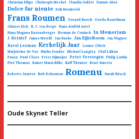
Christian Filips
Christoph Meckel
Claudia Gabler
Dannie Abse
Dolce far niente
Erik Menkveld
Frans Roumen
Gerard Rasch
Gerda Baardman
Günter Eich
H. C. ten Berge
Hans Arnfrid Astel
In Memoriam
Hans Magnus Enzensberger
Herman de Coninck
Jan Eijkelboom
J. Bernlef
James Merrill
Jan Baeke
Jan Wagner
Kerkelijk Jaar
Karol Lesman
Louise Glück
Olaf Lüken
Marjoleine de Vos
Marko Fondse
Michael Longley
Paul Claes
Peter Verstegen
Pasen
Peter Nijmeijer
Philip Larkin
Piet Thomas
Ralf Thenior
Rainer Maria Rilke
René Smeets
Romenu
Rob Schouten
Roberto Juarroz
Sarah Kirsch
Oude Skynet Teller