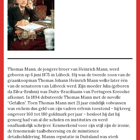
Thomas Mann, de jongere broer van Heinrich Mann, werd
geboren op 6 juni 1875 in Lübeck. Hij was de tweede zoon van de
graankoopman Thomas Johann Heinrich Mann welke later één
van de senatoren van Lübreck werd. Zijn moeder Julia (geboren
da Silva-Bruhns) was Duits-Braziliaans van Portugees Kreoolse
afkomst. In 1894 debuteerde Thomas Mann met de novelle
“Gefallen”. Toen Thomas Mann met 21 jaar eindelijk volwassen
was en hem dus geld van zijn vaders erfenis toestond – hij kreeg
ongeveer 160 tot 180 goldmark per jaar – besloot hij dat hij
genoeg had van al die scholen en instituties en werd
onafhankelijk schrijver. Kenmerkend voor zijn stijl zijn de ironie,
de fenomenale taalbeheersing en de minutieuze
detailschildering. Manns reputatie in Duitsland was sterk