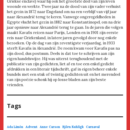
Griekse enclave) waar hij ook het grootste deel van zijn leven
woonde en werkte. Twee jaar na de dood van zijn vader verhuist
het gezin in 1872 naar Engeland om na een verblijf van vijf jaar
naar Alexandrië terug te keren. Vanwege ongeregeldheden in
Egypte vlucht het gezin in 1882 naar Konstantinopel, om na drie
jaar opnieuw naar Alexandrië terug te gaan. In de jaren die volgen
maakt Kavafis reizen naar Parijs, Londen en in 1901 zijn eerste
reis naar Griekenland, in latere jaren gevolgd door nog enkele
bezoeken. Op de dag van zijn zeventigste verjaardag, in 1933
sterft Kavafis in Alexandrië. De roem kwam voor Kavafis pas na
zijn dood, dus postuum. Deels is dat toe te schrijven aan zijn
eigen handelswijze. Hij was uiterst terughoudend met de
publicatie van zijn gedichten, liet af en toe een enkel gedicht
afdrukken in een literair tijdschrift, gaf in eigen beheer enkele
bundels met een stuk of twintig gedichten uit en het merendeel
van zijn poëzie schonk hij op losse bladen aan zijn beste
vrienden.
Tags
Advent
Ada Limón
Anne Carson
Björn Kuhligk
Carnaval