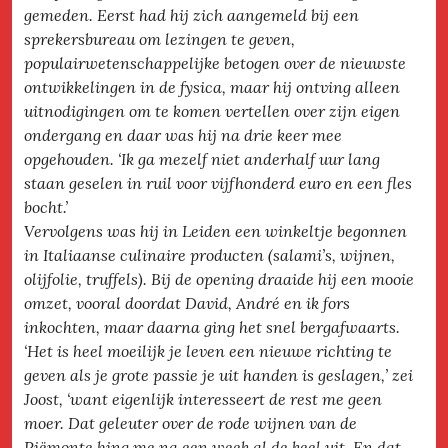
gemeden. Eerst had hij zich aangemeld bij een
sprekersbureau om lezingen te geven,
populairwetenschappelijke betogen over de nieuwste
ontwikkelingen in de fysica, maar hij ontving alleen
uitnodigingen om te komen vertellen over zijn eigen
ondergang en daar was hij na drie keer mee
opgehouden. ‘Ik ga mezelf niet anderhalf uur lang
staan geselen in ruil voor vijfhonderd euro en een fles
bocht.’
Vervolgens was hij in Leiden een winkeltje begonnen
in Italiaanse culinaire producten (salami’s, wijnen,
olijfolie, truffels). Bij de opening draaide hij een mooie
omzet, vooral doordat David, André en ik fors
inkochten, maar daarna ging het snel bergafwaarts.
‘Het is heel moeilijk je leven een nieuwe richting te
geven als je grote passie je uit handen is geslagen,’ zei
Joost, ‘want eigenlijk interesseert de rest me geen
moer. Dat geleuter over de rode wijnen van de
Piëmonte hing me na een week al de keel uit. En dat