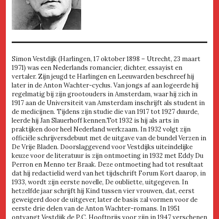
Simon Vestdijk (Harlingen, 17 oktober 1898 – Utrecht, 23 maart
1971) was een Nederlands romancier, dichter, essayist en
vertaler. Zijn jeugd te Harlingen en Leeuwarden beschreef hij
later in de Anton Wachter-cyclus. Van jongs af aan logeerde hij
regelmatig bij zijn grootouders in Amsterdam, waar hij zich in
1917 aan de Universiteit van Amsterdam inschrijft als student in
de medicijnen. Tijdens zijn studie die van 1917 tot 1927 duurde,
leerde hij Jan Slauerhoff kennen.Tot 1932 is hij als arts in
praktijken door heel Nederland werkzaam. In 1932 volgt zijn
officiële schrijversdebuut met de uitgave van de bundel Verzen in
De Vrije Bladen. Doorslaggevend voor Vestdijks uiteindelijke
keuze voor de literatuur is zijn ontmoeting in 1932 met Eddy Du
Perron en Menno ter Braak. Deze ontmoeting had tot resultaat
dat hij redactielid werd van het tijdschrift Forum Kort daarop, in
1933, wordt zijn eerste novelle, De oubliette, uitgegeven. In
hetzelfde jaar schrijft hij Kind tussen vier vrouwen, dat, eerst
geweigerd door de uitgever, later de basis zal vormen voor de
eerste drie delen van de Anton Wachter-romans. In 1951
ontvangt Vestdijk de P.C. Hooftprijs voor zijn in 1947 verschenen