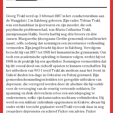
Georg Trakl werd op 3 februari 1887 in het conducteurshuis aan
de Waagplatz 2 in Salzburg geboren. Zijn vader, Tobias Trakl,
was een handelaar in ijzerwaren en zijn moeder, die ook
psychische problemen had, was Maria Catharina Trakl,
(meisjesnaam Halik). Voorts had hij nog drie broers en drie
zussen. Margarethe (doorgaans Grethe genoemd) stond hem het
naast, zelfs zodanig dat sommigen een incestueuze verhouding
vermoeden. Zijn jeugd bracht hij door in Salzburg. Vervolgens
bezocht hij van 1897 tot 1905 het humanistische gymnasium. Om
toch een academische opleiding te kunnen volgen, werkte hij tot
1908 in de praktijk bij een apotheker. Sommigen vermoedden dat
hij dit vooral deed om zichzelf opiaten te kunnen verschaffen. Bij
het uitbreken van WO I werd Trakl als medicus naar het front in
Galicië (heden ten dage in Oekraïne en Polen) gestuurd. Zijn
gemoedsschommelingen leidden tot geregelde uitbraken van
depressie, die verergerd werden door de afschuw die hij voelde
voor de verzorging van de ernstig verwonde soldaten. De
spanning en druk dreven hem ertoe een suïcidepoging te
ondernemen, welke zijn kameraden nochtans verhinderden. Hij
werd in een militair ziekenhuis opgenomen in Kraków, alwaar hij
onder strikt toezicht geplaatst werd.Trakl verzonk daar in nog
zwaardere depressies en schreef Ficker om advies. Ficker