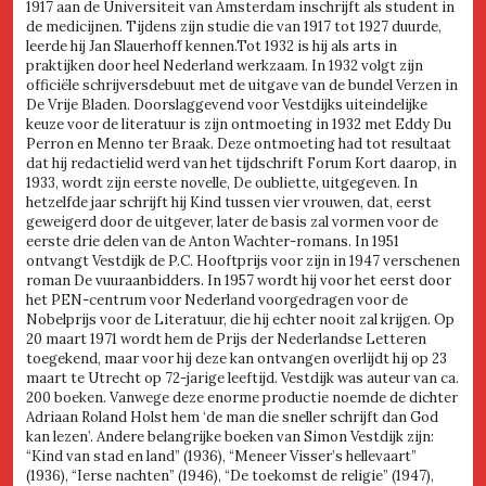
1917 aan de Universiteit van Amsterdam inschrijft als student in
de medicijnen. Tijdens zijn studie die van 1917 tot 1927 duurde,
leerde hij Jan Slauerhoff kennen.Tot 1932 is hij als arts in
praktijken door heel Nederland werkzaam. In 1932 volgt zijn
officiële schrijversdebuut met de uitgave van de bundel Verzen in
De Vrije Bladen. Doorslaggevend voor Vestdijks uiteindelijke
keuze voor de literatuur is zijn ontmoeting in 1932 met Eddy Du
Perron en Menno ter Braak. Deze ontmoeting had tot resultaat
dat hij redactielid werd van het tijdschrift Forum Kort daarop, in
1933, wordt zijn eerste novelle, De oubliette, uitgegeven. In
hetzelfde jaar schrijft hij Kind tussen vier vrouwen, dat, eerst
geweigerd door de uitgever, later de basis zal vormen voor de
eerste drie delen van de Anton Wachter-romans. In 1951
ontvangt Vestdijk de P.C. Hooftprijs voor zijn in 1947 verschenen
roman De vuuraanbidders. In 1957 wordt hij voor het eerst door
het PEN-centrum voor Nederland voorgedragen voor de
Nobelprijs voor de Literatuur, die hij echter nooit zal krijgen. Op
20 maart 1971 wordt hem de Prijs der Nederlandse Letteren
toegekend, maar voor hij deze kan ontvangen overlijdt hij op 23
maart te Utrecht op 72-jarige leeftijd. Vestdijk was auteur van ca.
200 boeken. Vanwege deze enorme productie noemde de dichter
Adriaan Roland Holst hem ‘de man die sneller schrijft dan God
kan lezen’. Andere belangrijke boeken van Simon Vestdijk zijn:
“Kind van stad en land” (1936), “Meneer Visser’s hellevaart”
(1936), “Ierse nachten” (1946), “De toekomst de religie” (1947),