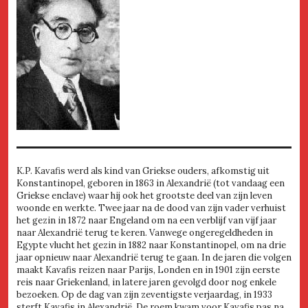
K.P. Kavafis werd als kind van Griekse ouders, afkomstig uit
Konstantinopel, geboren in 1863 in Alexandrië (tot vandaag een
Griekse enclave) waar hij ook het grootste deel van zijn leven
woonde en werkte. Twee jaar na de dood van zijn vader verhuist
het gezin in 1872 naar Engeland om na een verblijf van vijf jaar
naar Alexandrië terug te keren. Vanwege ongeregeldheden in
Egypte vlucht het gezin in 1882 naar Konstantinopel, om na drie
jaar opnieuw naar Alexandrië terug te gaan. In de jaren die volgen
maakt Kavafis reizen naar Parijs, Londen en in 1901 zijn eerste
reis naar Griekenland, in latere jaren gevolgd door nog enkele
bezoeken. Op de dag van zijn zeventigste verjaardag, in 1933
sterft Kavafis in Alexandrië. De roem kwam voor Kavafis pas na