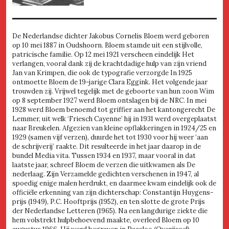
De Nederlandse dichter Jakobus Cornelis Bloem werd geboren
op 10 mei 1887 in Oudshoorn. Bloem stamde uit een stijlvolle,
patricische familie. Op 12 mei 1921 verscheen eindelijk Het
verlangen, vooral dank zij de krachtdadige hulp van zijn vriend
Jan van Krimpen, die ook de typografie verzorgde In 1925
ontmoette Bloem de 19-jarige Clara Eggink. Het volgende jaar
trouwden zij. Vrijwel tegelijk met de geboorte van hun zoon Wim
op 8 september 1927 werd Bloem ontslagen bij de NRC. In mei
1928 werd Bloem benoemd tot griffier aan het kantongerecht De
Lemmer, uit welk ‘Friesch Cayenne’ hij in 1931 werd overgeplaatst
naar Breukelen. Afgezien van kleine opflakkeringen in 1924/25 en
1929 (samen vijf verzen), duurde het tot 1930 voor hij weer ‘aan
de schrijverij’ raakte. Dit resulteerde in het jaar daarop in de
bundel Media vita. Tussen 1934 en 1937, maar vooral in dat
laatste jaar, schreef Bloem de verzen die uitkwamen als De
nederlaag. Zijn Verzamelde gedichten verschenen in 1947, al
spoedig enige malen herdrukt, en daarmee kwam eindelijk ook de
officiële erkenning van zijn dichterschap: Constantijn Huygens-
prijs (1949), P.C. Hooftprijs (1952), en ten slotte de grote Prijs
der Nederlandse Letteren (1965). Na een langdurige ziekte die
hem volstrekt hulpbehoevend maakte, overleed Bloem op 10