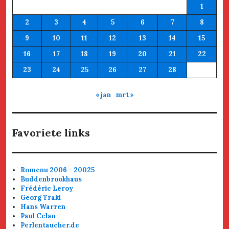
1
2
3
4
5
6
7
8
9
10
11
12
13
14
15
16
17
18
19
20
21
22
23
24
25
26
27
28
« jan
mrt »
Favoriete links
Romenu 2006 - 20025
Buddenbrookhaus
Frédéric Leroy
Georg Trakl
Hans Warren
Paul Celan
Perlentaucher.de