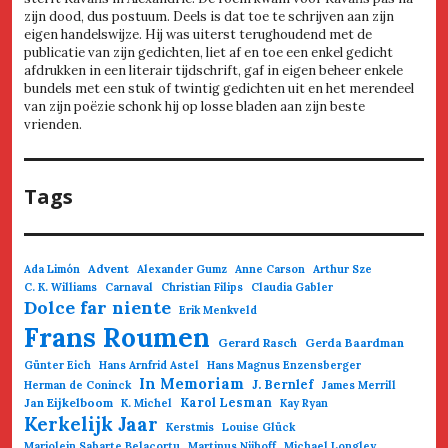
zijn dood, dus postuum. Deels is dat toe te schrijven aan zijn
eigen handelswijze. Hij was uiterst terughoudend met de
publicatie van zijn gedichten, liet af en toe een enkel gedicht
afdrukken in een literair tijdschrift, gaf in eigen beheer enkele
bundels met een stuk of twintig gedichten uit en het merendeel
van zijn poëzie schonk hij op losse bladen aan zijn beste
vrienden.
Tags
Advent
Ada Limón
Alexander Gumz
Anne Carson
Arthur Sze
C. K. Williams
Carnaval
Christian Filips
Claudia Gabler
Dolce far niente
Erik Menkveld
Frans Roumen
Gerard Rasch
Gerda Baardman
Günter Eich
Hans Arnfrid Astel
Hans Magnus Enzensberger
In Memoriam
J. Bernlef
Herman de Coninck
James Merrill
Jan Eijkelboom
Karol Lesman
K. Michel
Kay Ryan
Kerkelijk Jaar
Kerstmis
Louise Glück
Mariolein Sabarte Belacortu
Martinus Nijhoff
Michael Longley