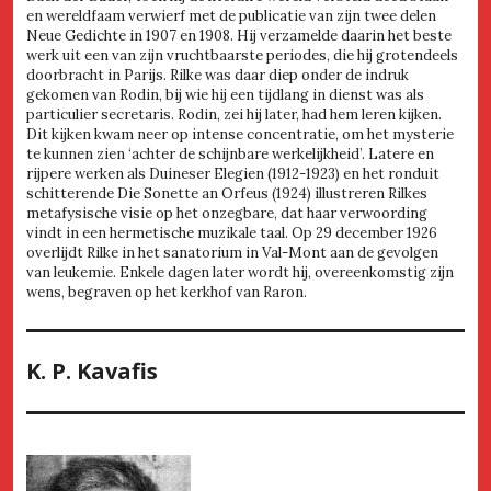
en wereldfaam verwierf met de publicatie van zijn twee delen
Neue Gedichte in 1907 en 1908. Hij verzamelde daarin het beste
werk uit een van zijn vruchtbaarste periodes, die hij grotendeels
doorbracht in Parijs. Rilke was daar diep onder de indruk
gekomen van Rodin, bij wie hij een tijdlang in dienst was als
particulier secretaris. Rodin, zei hij later, had hem leren kijken.
Dit kijken kwam neer op intense concentratie, om het mysterie
te kunnen zien ‘achter de schijnbare werkelijkheid’. Latere en
rijpere werken als Duineser Elegien (1912-1923) en het ronduit
schitterende Die Sonette an Orfeus (1924) illustreren Rilkes
metafysische visie op het onzegbare, dat haar verwoording
vindt in een hermetische muzikale taal. Op 29 december 1926
overlijdt Rilke in het sanatorium in Val-Mont aan de gevolgen
van leukemie. Enkele dagen later wordt hij, overeenkomstig zijn
wens, begraven op het kerkhof van Raron.
K. P. Kavafis