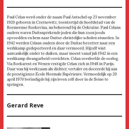
Paul Celan werd onder de naam Paul Antschel op 23 november
1920 geboren in Czernowitz, toentertijd de hoofdstad van de
Roemeense Boekovina, nu behorend bij de Oekraïne. Paul Celans
ouders waren Duitssprekende joden die hun zoon joods
opvoedden en hem naar Duitse christelijke scholen stuurden. In
1942 werden Celans ouders door de Duitse bezetter naar een
werkkamp gedeporteerd en daar vermoord. Hijzelf wist
aanvankelijk onder te duiken, maar moest vanaf juli 1942 in een
werkkamp dwangarbeid verrichten. Celan overleefde de oorlog.
Via Boekarest en Wenen vestigde Celan zich in 1948 in Parijs.
Daar was hij werkzaam als dichter, vertaler en doceerde hij aan
de prestigieuze Ecole Normale Supérieure. Vermoedelijk op 20
april 1970 beëindigde hij zijn leven zelf door in de Seine te
springen.
Gerard Reve