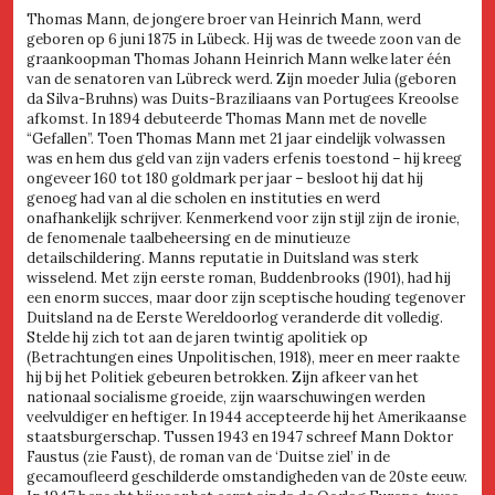
Thomas Mann, de jongere broer van Heinrich Mann, werd
geboren op 6 juni 1875 in Lübeck. Hij was de tweede zoon van de
graankoopman Thomas Johann Heinrich Mann welke later één
van de senatoren van Lübreck werd. Zijn moeder Julia (geboren
da Silva-Bruhns) was Duits-Braziliaans van Portugees Kreoolse
afkomst. In 1894 debuteerde Thomas Mann met de novelle
“Gefallen”. Toen Thomas Mann met 21 jaar eindelijk volwassen
was en hem dus geld van zijn vaders erfenis toestond – hij kreeg
ongeveer 160 tot 180 goldmark per jaar – besloot hij dat hij
genoeg had van al die scholen en instituties en werd
onafhankelijk schrijver. Kenmerkend voor zijn stijl zijn de ironie,
de fenomenale taalbeheersing en de minutieuze
detailschildering. Manns reputatie in Duitsland was sterk
wisselend. Met zijn eerste roman, Buddenbrooks (1901), had hij
een enorm succes, maar door zijn sceptische houding tegenover
Duitsland na de Eerste Wereldoorlog veranderde dit volledig.
Stelde hij zich tot aan de jaren twintig apolitiek op
(Betrachtungen eines Unpolitischen, 1918), meer en meer raakte
hij bij het Politiek gebeuren betrokken. Zijn afkeer van het
nationaal socialisme groeide, zijn waarschuwingen werden
veelvuldiger en heftiger. In 1944 accepteerde hij het Amerikaanse
staatsburgerschap. Tussen 1943 en 1947 schreef Mann Doktor
Faustus (zie Faust), de roman van de ‘Duitse ziel’ in de
gecamoufleerd geschilderde omstandigheden van de 20ste eeuw.