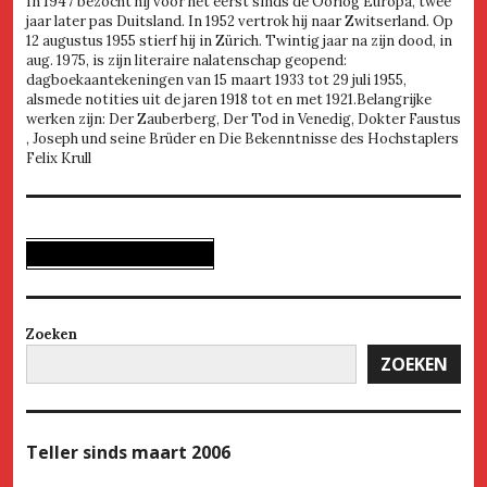
In 1947 bezocht hij voor het eerst sinds de Oorlog Europa, twee
jaar later pas Duitsland. In 1952 vertrok hij naar Zwitserland. Op
12 augustus 1955 stierf hij in Zürich. Twintig jaar na zijn dood, in
aug. 1975, is zijn literaire nalatenschap geopend:
dagboekaantekeningen van 15 maart 1933 tot 29 juli 1955,
alsmede notities uit de jaren 1918 tot en met 1921.Belangrijke
werken zijn: Der Zauberberg, Der Tod in Venedig, Dokter Faustus
, Joseph und seine Brüder en Die Bekenntnisse des Hochstaplers
Felix Krull
Zoeken
ZOEKEN
Teller
sinds maart 2006