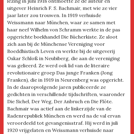
lezing in juni 1918 ontmoette ze de auteur en
uitgever Heinrich F. S. Bachmair, met wie ze vier
jaar later zou trouwen. In 1919 verhuisde
Weissmann naar München, waar ze samen met
haar neef Wilhelm von Schramm werkte in de pas
opgerichte boekhandel Die Bücherkiste. Ze sloot
zich aan bij de Münchense Vereniging voor
Boeddhistisch Leven en werkte bij de uitgeverij
Oskar Schloß in Neubiberg, die aan de vereniging
was gelieerd. Ze werd ook lid van de literaire
revolutionaire groep Das junge Franken (Jong
Franken), die in 1919 in Neurenberg was opgericht.
In de daaropvolgende jaren publiceerde ze
gedichten in verschillende tijdschriften, waaronder
Die Sichel, Der Weg, Der Anbruch en Die Flöte.
Bachmair was actief aan de linkerzijde van de
Radenrepubliek München en werd na de val ervan
veroordeeld tot gevangenisstraf. Hij werd in juli
1920 vrijgelaten en Weissmann verhuisde naar