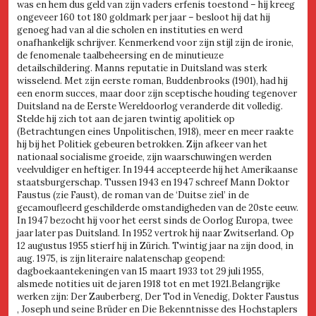
was en hem dus geld van zijn vaders erfenis toestond – hij kreeg
ongeveer 160 tot 180 goldmark per jaar – besloot hij dat hij
genoeg had van al die scholen en instituties en werd
onafhankelijk schrijver. Kenmerkend voor zijn stijl zijn de ironie,
de fenomenale taalbeheersing en de minutieuze
detailschildering. Manns reputatie in Duitsland was sterk
wisselend. Met zijn eerste roman, Buddenbrooks (1901), had hij
een enorm succes, maar door zijn sceptische houding tegenover
Duitsland na de Eerste Wereldoorlog veranderde dit volledig.
Stelde hij zich tot aan de jaren twintig apolitiek op
(Betrachtungen eines Unpolitischen, 1918), meer en meer raakte
hij bij het Politiek gebeuren betrokken. Zijn afkeer van het
nationaal socialisme groeide, zijn waarschuwingen werden
veelvuldiger en heftiger. In 1944 accepteerde hij het Amerikaanse
staatsburgerschap. Tussen 1943 en 1947 schreef Mann Doktor
Faustus (zie Faust), de roman van de ‘Duitse ziel’ in de
gecamoufleerd geschilderde omstandigheden van de 20ste eeuw.
In 1947 bezocht hij voor het eerst sinds de Oorlog Europa, twee
jaar later pas Duitsland. In 1952 vertrok hij naar Zwitserland. Op
12 augustus 1955 stierf hij in Zürich. Twintig jaar na zijn dood, in
aug. 1975, is zijn literaire nalatenschap geopend:
dagboekaantekeningen van 15 maart 1933 tot 29 juli 1955,
alsmede notities uit de jaren 1918 tot en met 1921.Belangrijke
werken zijn: Der Zauberberg, Der Tod in Venedig, Dokter Faustus
, Joseph und seine Brüder en Die Bekenntnisse des Hochstaplers