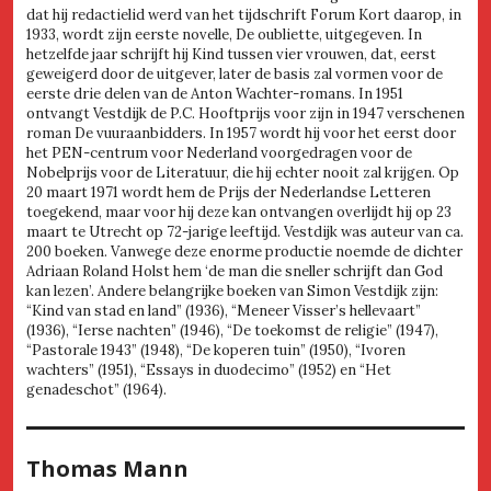
dat hij redactielid werd van het tijdschrift Forum Kort daarop, in
1933, wordt zijn eerste novelle, De oubliette, uitgegeven. In
hetzelfde jaar schrijft hij Kind tussen vier vrouwen, dat, eerst
geweigerd door de uitgever, later de basis zal vormen voor de
eerste drie delen van de Anton Wachter-romans. In 1951
ontvangt Vestdijk de P.C. Hooftprijs voor zijn in 1947 verschenen
roman De vuuraanbidders. In 1957 wordt hij voor het eerst door
het PEN-centrum voor Nederland voorgedragen voor de
Nobelprijs voor de Literatuur, die hij echter nooit zal krijgen. Op
20 maart 1971 wordt hem de Prijs der Nederlandse Letteren
toegekend, maar voor hij deze kan ontvangen overlijdt hij op 23
maart te Utrecht op 72-jarige leeftijd. Vestdijk was auteur van ca.
200 boeken. Vanwege deze enorme productie noemde de dichter
Adriaan Roland Holst hem ‘de man die sneller schrijft dan God
kan lezen’. Andere belangrijke boeken van Simon Vestdijk zijn:
“Kind van stad en land” (1936), “Meneer Visser’s hellevaart”
(1936), “Ierse nachten” (1946), “De toekomst de religie” (1947),
“Pastorale 1943” (1948), “De koperen tuin” (1950), “Ivoren
wachters” (1951), “Essays in duodecimo” (1952) en “Het
genadeschot” (1964).
Thomas Mann