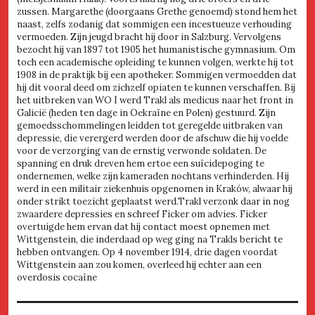
zussen. Margarethe (doorgaans Grethe genoemd) stond hem het
naast, zelfs zodanig dat sommigen een incestueuze verhouding
vermoeden. Zijn jeugd bracht hij door in Salzburg. Vervolgens
bezocht hij van 1897 tot 1905 het humanistische gymnasium. Om
toch een academische opleiding te kunnen volgen, werkte hij tot
1908 in de praktijk bij een apotheker. Sommigen vermoedden dat
hij dit vooral deed om zichzelf opiaten te kunnen verschaffen. Bij
het uitbreken van WO I werd Trakl als medicus naar het front in
Galicië (heden ten dage in Oekraïne en Polen) gestuurd. Zijn
gemoedsschommelingen leidden tot geregelde uitbraken van
depressie, die verergerd werden door de afschuw die hij voelde
voor de verzorging van de ernstig verwonde soldaten. De
spanning en druk dreven hem ertoe een suïcidepoging te
ondernemen, welke zijn kameraden nochtans verhinderden. Hij
werd in een militair ziekenhuis opgenomen in Kraków, alwaar hij
onder strikt toezicht geplaatst werd.Trakl verzonk daar in nog
zwaardere depressies en schreef Ficker om advies. Ficker
overtuigde hem ervan dat hij contact moest opnemen met
Wittgenstein, die inderdaad op weg ging na Trakls bericht te
hebben ontvangen. Op 4 november 1914, drie dagen voordat
Wittgenstein aan zou komen, overleed hij echter aan een
overdosis cocaïne