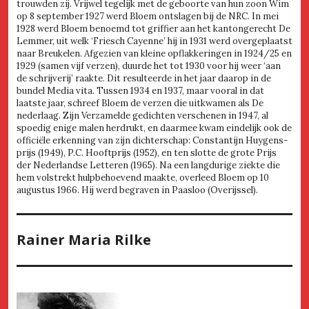
trouwden zij. Vrijwel tegelijk met de geboorte van hun zoon Wim
op 8 september 1927 werd Bloem ontslagen bij de NRC. In mei
1928 werd Bloem benoemd tot griffier aan het kantongerecht De
Lemmer, uit welk ‘Friesch Cayenne’ hij in 1931 werd overgeplaatst
naar Breukelen. Afgezien van kleine opflakkeringen in 1924/25 en
1929 (samen vijf verzen), duurde het tot 1930 voor hij weer ‘aan
de schrijverij’ raakte. Dit resulteerde in het jaar daarop in de
bundel Media vita. Tussen 1934 en 1937, maar vooral in dat
laatste jaar, schreef Bloem de verzen die uitkwamen als De
nederlaag. Zijn Verzamelde gedichten verschenen in 1947, al
spoedig enige malen herdrukt, en daarmee kwam eindelijk ook de
officiële erkenning van zijn dichterschap: Constantijn Huygens-
prijs (1949), P.C. Hooftprijs (1952), en ten slotte de grote Prijs
der Nederlandse Letteren (1965). Na een langdurige ziekte die
hem volstrekt hulpbehoevend maakte, overleed Bloem op 10
augustus 1966. Hij werd begraven in Paasloo (Overijssel).
Rainer Maria Rilke