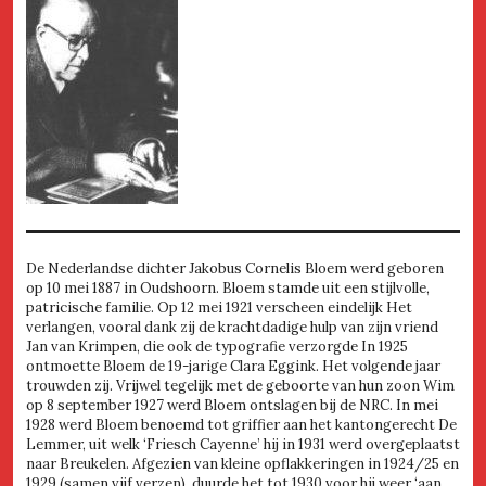
De Nederlandse dichter Jakobus Cornelis Bloem werd geboren
op 10 mei 1887 in Oudshoorn. Bloem stamde uit een stijlvolle,
patricische familie. Op 12 mei 1921 verscheen eindelijk Het
verlangen, vooral dank zij de krachtdadige hulp van zijn vriend
Jan van Krimpen, die ook de typografie verzorgde In 1925
ontmoette Bloem de 19-jarige Clara Eggink. Het volgende jaar
trouwden zij. Vrijwel tegelijk met de geboorte van hun zoon Wim
op 8 september 1927 werd Bloem ontslagen bij de NRC. In mei
1928 werd Bloem benoemd tot griffier aan het kantongerecht De
Lemmer, uit welk ‘Friesch Cayenne’ hij in 1931 werd overgeplaatst
naar Breukelen. Afgezien van kleine opflakkeringen in 1924/25 en
1929 (samen vijf verzen), duurde het tot 1930 voor hij weer ‘aan