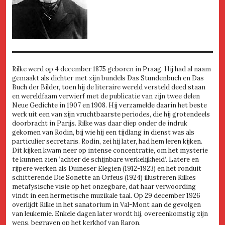
Rilke werd op 4 december 1875 geboren in Praag. Hij had al naam
gemaakt als dichter met zijn bundels Das Stundenbuch en Das
Buch der Bilder, toen hij de literaire wereld versteld deed staan
en wereldfaam verwierf met de publicatie van zijn twee delen
Neue Gedichte in 1907 en 1908. Hij verzamelde daarin het beste
werk uit een van zijn vruchtbaarste periodes, die hij grotendeels
doorbracht in Parijs. Rilke was daar diep onder de indruk
gekomen van Rodin, bij wie hij een tijdlang in dienst was als
particulier secretaris. Rodin, zei hij later, had hem leren kijken.
Dit kijken kwam neer op intense concentratie, om het mysterie
te kunnen zien ‘achter de schijnbare werkelijkheid’. Latere en
rijpere werken als Duineser Elegien (1912-1923) en het ronduit
schitterende Die Sonette an Orfeus (1924) illustreren Rilkes
metafysische visie op het onzegbare, dat haar verwoording
vindt in een hermetische muzikale taal. Op 29 december 1926
overlijdt Rilke in het sanatorium in Val-Mont aan de gevolgen
van leukemie. Enkele dagen later wordt hij, overeenkomstig zijn
wens, begraven op het kerkhof van Raron.