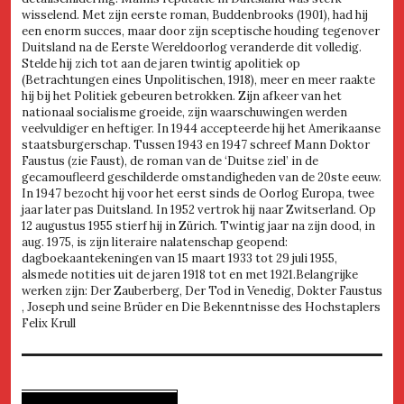
wisselend. Met zijn eerste roman, Buddenbrooks (1901), had hij
een enorm succes, maar door zijn sceptische houding tegenover
Duitsland na de Eerste Wereldoorlog veranderde dit volledig.
Stelde hij zich tot aan de jaren twintig apolitiek op
(Betrachtungen eines Unpolitischen, 1918), meer en meer raakte
hij bij het Politiek gebeuren betrokken. Zijn afkeer van het
nationaal socialisme groeide, zijn waarschuwingen werden
veelvuldiger en heftiger. In 1944 accepteerde hij het Amerikaanse
staatsburgerschap. Tussen 1943 en 1947 schreef Mann Doktor
Faustus (zie Faust), de roman van de ‘Duitse ziel’ in de
gecamoufleerd geschilderde omstandigheden van de 20ste eeuw.
In 1947 bezocht hij voor het eerst sinds de Oorlog Europa, twee
jaar later pas Duitsland. In 1952 vertrok hij naar Zwitserland. Op
12 augustus 1955 stierf hij in Zürich. Twintig jaar na zijn dood, in
aug. 1975, is zijn literaire nalatenschap geopend:
dagboekaantekeningen van 15 maart 1933 tot 29 juli 1955,
alsmede notities uit de jaren 1918 tot en met 1921.Belangrijke
werken zijn: Der Zauberberg, Der Tod in Venedig, Dokter Faustus
, Joseph und seine Brüder en Die Bekenntnisse des Hochstaplers
Felix Krull