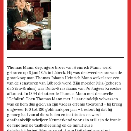
Thomas Mann, de jongere broer van Heinrich Mann, werd
geboren op 6 juni 1875 in Lübeck. Hij was de tweede zoon van de
graankoopman Thomas Johann Heinrich Mann welke later één
van de senatoren van Lübreck werd. Zijn moeder Julia (geboren
da Silva-Bruhns) was Duits-Braziliaans van Portugees Kreoolse
afkomst. In 1894 debuteerde Thomas Mann met de novelle
“Gefallen”. Toen Thomas Mann met 21 jaar eindelijk volwassen
was en hem dus geld van zijn vaders erfenis toestond – hij kreeg
ongeveer 160 tot 180 goldmark per jaar – besloot hij dat hij
genoeg had van al die scholen en instituties en werd
onafhankelijk schrijver. Kenmerkend voor zijn stijl zijn de ironie,
de fenomenale taalbeheersing en de minutieuze
detailschildering. Manns reputatie in Duitsland was sterk