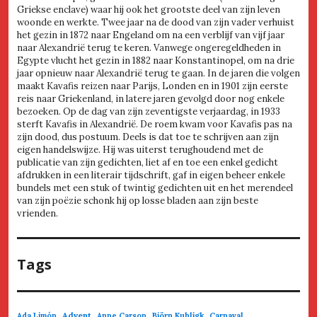
Griekse enclave) waar hij ook het grootste deel van zijn leven
woonde en werkte. Twee jaar na de dood van zijn vader verhuist
het gezin in 1872 naar Engeland om na een verblijf van vijf jaar
naar Alexandrië terug te keren. Vanwege ongeregeldheden in
Egypte vlucht het gezin in 1882 naar Konstantinopel, om na drie
jaar opnieuw naar Alexandrië terug te gaan. In de jaren die volgen
maakt Kavafis reizen naar Parijs, Londen en in 1901 zijn eerste
reis naar Griekenland, in latere jaren gevolgd door nog enkele
bezoeken. Op de dag van zijn zeventigste verjaardag, in 1933
sterft Kavafis in Alexandrië. De roem kwam voor Kavafis pas na
zijn dood, dus postuum. Deels is dat toe te schrijven aan zijn
eigen handelswijze. Hij was uiterst terughoudend met de
publicatie van zijn gedichten, liet af en toe een enkel gedicht
afdrukken in een literair tijdschrift, gaf in eigen beheer enkele
bundels met een stuk of twintig gedichten uit en het merendeel
van zijn poëzie schonk hij op losse bladen aan zijn beste
vrienden.
Tags
Advent
Ada Limón
Anne Carson
Björn Kuhligk
Carnaval