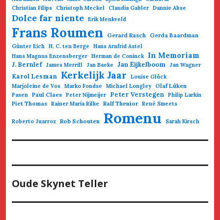
Christian Filips
Christoph Meckel
Claudia Gabler
Dannie Abse
Dolce far niente
Erik Menkveld
Frans Roumen
Gerard Rasch
Gerda Baardman
Günter Eich
H. C. ten Berge
Hans Arnfrid Astel
In Memoriam
Hans Magnus Enzensberger
Herman de Coninck
Jan Eijkelboom
J. Bernlef
James Merrill
Jan Baeke
Jan Wagner
Kerkelijk Jaar
Karol Lesman
Louise Glück
Olaf Lüken
Marjoleine de Vos
Marko Fondse
Michael Longley
Paul Claes
Peter Verstegen
Pasen
Peter Nijmeijer
Philip Larkin
Piet Thomas
Ralf Thenior
Rainer Maria Rilke
René Smeets
Romenu
Rob Schouten
Roberto Juarroz
Sarah Kirsch
Oude Skynet Teller