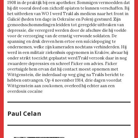
1908 in de praktijk bij een apotheker. Sommigen vermoedden dat
hij dit vooral deed om zichzelf opiaten te kunnen verschaffen. Bij
het uitbreken van WO I werd Trakl als medicus naar het front in
Galicië (heden ten dage in Oekraïne en Polen) gestuurd. Zijn
gemoedsschommelingen leidden tot geregelde uitbraken van
depressie, die verergerd werden door de afschuw die hij voelde
voor de verzorging van de ernstig verwonde soldaten. De
spanning en druk dreven hem ertoe een suïcidepoging te
ondernemen, welke zijn kameraden nochtans verhinderden. Hij
werd in een militair ziekenhuis opgenomen in Kraków, alwaar hij
onder strikt toezicht geplaatst werd.Trakl verzonk daar in nog
zwaardere depressies en schreef Ficker om advies. Ficker
overtuigde hem ervan dat hij contact moest opnemen met
Wittgenstein, die inderdaad op weg ging na Trakls bericht te
hebben ontvangen. Op 4 november 1914, drie dagen voordat
Wittgenstein aan zou komen, overleed hij echter aan een
overdosis cocaïne
Paul Celan