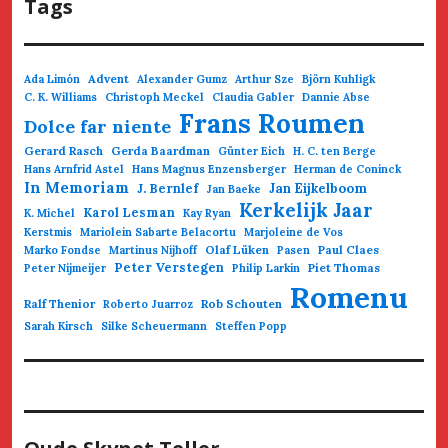
Tags
Advent
Ada Limón
Alexander Gumz
Arthur Sze
Björn Kuhligk
C. K. Williams
Christoph Meckel
Claudia Gabler
Dannie Abse
Frans Roumen
Dolce far niente
Gerard Rasch
Gerda Baardman
Günter Eich
H. C. ten Berge
Hans Arnfrid Astel
Hans Magnus Enzensberger
Herman de Coninck
In Memoriam
Jan Eijkelboom
J. Bernlef
Jan Baeke
Kerkelijk Jaar
Karol Lesman
K. Michel
Kay Ryan
Kerstmis
Mariolein Sabarte Belacortu
Marjoleine de Vos
Olaf Lüken
Paul Claes
Marko Fondse
Martinus Nijhoff
Pasen
Peter Verstegen
Piet Thomas
Peter Nijmeijer
Philip Larkin
Romenu
Ralf Thenior
Rob Schouten
Roberto Juarroz
Sarah Kirsch
Silke Scheuermann
Steffen Popp