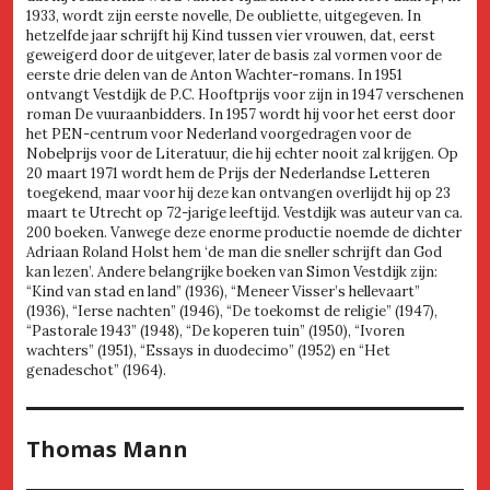
1933, wordt zijn eerste novelle, De oubliette, uitgegeven. In
hetzelfde jaar schrijft hij Kind tussen vier vrouwen, dat, eerst
geweigerd door de uitgever, later de basis zal vormen voor de
eerste drie delen van de Anton Wachter-romans. In 1951
ontvangt Vestdijk de P.C. Hooftprijs voor zijn in 1947 verschenen
roman De vuuraanbidders. In 1957 wordt hij voor het eerst door
het PEN-centrum voor Nederland voorgedragen voor de
Nobelprijs voor de Literatuur, die hij echter nooit zal krijgen. Op
20 maart 1971 wordt hem de Prijs der Nederlandse Letteren
toegekend, maar voor hij deze kan ontvangen overlijdt hij op 23
maart te Utrecht op 72-jarige leeftijd. Vestdijk was auteur van ca.
200 boeken. Vanwege deze enorme productie noemde de dichter
Adriaan Roland Holst hem ‘de man die sneller schrijft dan God
kan lezen’. Andere belangrijke boeken van Simon Vestdijk zijn:
“Kind van stad en land” (1936), “Meneer Visser’s hellevaart”
(1936), “Ierse nachten” (1946), “De toekomst de religie” (1947),
“Pastorale 1943” (1948), “De koperen tuin” (1950), “Ivoren
wachters” (1951), “Essays in duodecimo” (1952) en “Het
genadeschot” (1964).
Thomas Mann