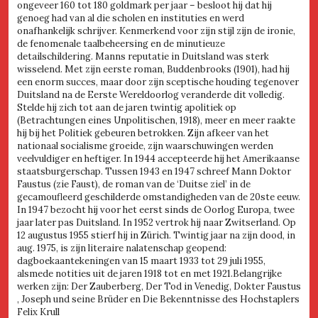
ongeveer 160 tot 180 goldmark per jaar – besloot hij dat hij
genoeg had van al die scholen en instituties en werd
onafhankelijk schrijver. Kenmerkend voor zijn stijl zijn de ironie,
de fenomenale taalbeheersing en de minutieuze
detailschildering. Manns reputatie in Duitsland was sterk
wisselend. Met zijn eerste roman, Buddenbrooks (1901), had hij
een enorm succes, maar door zijn sceptische houding tegenover
Duitsland na de Eerste Wereldoorlog veranderde dit volledig.
Stelde hij zich tot aan de jaren twintig apolitiek op
(Betrachtungen eines Unpolitischen, 1918), meer en meer raakte
hij bij het Politiek gebeuren betrokken. Zijn afkeer van het
nationaal socialisme groeide, zijn waarschuwingen werden
veelvuldiger en heftiger. In 1944 accepteerde hij het Amerikaanse
staatsburgerschap. Tussen 1943 en 1947 schreef Mann Doktor
Faustus (zie Faust), de roman van de ‘Duitse ziel’ in de
gecamoufleerd geschilderde omstandigheden van de 20ste eeuw.
In 1947 bezocht hij voor het eerst sinds de Oorlog Europa, twee
jaar later pas Duitsland. In 1952 vertrok hij naar Zwitserland. Op
12 augustus 1955 stierf hij in Zürich. Twintig jaar na zijn dood, in
aug. 1975, is zijn literaire nalatenschap geopend:
dagboekaantekeningen van 15 maart 1933 tot 29 juli 1955,
alsmede notities uit de jaren 1918 tot en met 1921.Belangrijke
werken zijn: Der Zauberberg, Der Tod in Venedig, Dokter Faustus
, Joseph und seine Brüder en Die Bekenntnisse des Hochstaplers
Felix Krull