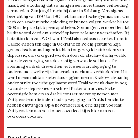
naast, zelfs zodanig dat sommigen een incestueuze verhouding
vermoeden. Zijn jeugd bracht hij door in Salzburg. Vervolgens
bezocht hij van 1897 tot 1905 het humanistische gymnasium. Om
toch een academische opleiding te kunnen volgen, werkte hij tot
1908 in de praktijk bij een apotheker. Sommigen vermoedden dat
hij dit vooral deed om zichzelf opiaten te kunnen verschaffen. Bij
het uitbreken van WO I werd Trakl als medicus naar het front in
Galicië (heden ten dage in Oekraïne en Polen) gestuurd. Zijn
gemoedsschommelingen leidden tot geregelde uitbraken van
depressie, die verergerd werden door de afschuw die hij voelde
voor de verzorging van de ernstig verwonde soldaten. De
spanning en druk dreven hem ertoe een suïcidepoging te
ondernemen, welke zijn kameraden nochtans verhinderden. Hij
werd in een militair ziekenhuis opgenomen in Kraków, alwaar hij
onder strikt toezicht geplaatst werd.Trakl verzonk daar in nog
zwaardere depressies en schreef Ficker om advies. Ficker
overtuigde hem ervan dat hij contact moest opnemen met
Wittgenstein, die inderdaad op weg ging na Trakls bericht te
hebben ontvangen. Op 4 november 1914, drie dagen voordat
Wittgenstein aan zou komen, overleed hij echter aan een
overdosis cocaïne