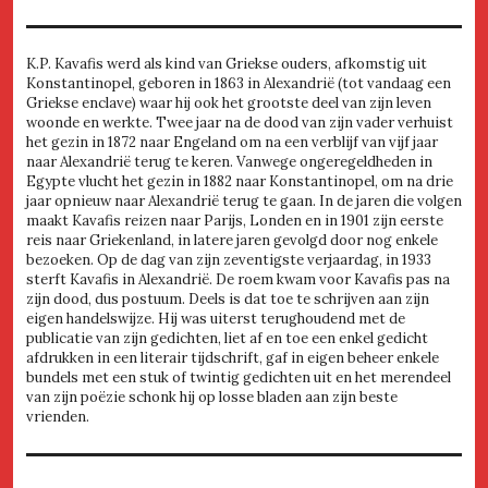
K.P. Kavafis werd als kind van Griekse ouders, afkomstig uit
Konstantinopel, geboren in 1863 in Alexandrië (tot vandaag een
Griekse enclave) waar hij ook het grootste deel van zijn leven
woonde en werkte. Twee jaar na de dood van zijn vader verhuist
het gezin in 1872 naar Engeland om na een verblijf van vijf jaar
naar Alexandrië terug te keren. Vanwege ongeregeldheden in
Egypte vlucht het gezin in 1882 naar Konstantinopel, om na drie
jaar opnieuw naar Alexandrië terug te gaan. In de jaren die volgen
maakt Kavafis reizen naar Parijs, Londen en in 1901 zijn eerste
reis naar Griekenland, in latere jaren gevolgd door nog enkele
bezoeken. Op de dag van zijn zeventigste verjaardag, in 1933
sterft Kavafis in Alexandrië. De roem kwam voor Kavafis pas na
zijn dood, dus postuum. Deels is dat toe te schrijven aan zijn
eigen handelswijze. Hij was uiterst terughoudend met de
publicatie van zijn gedichten, liet af en toe een enkel gedicht
afdrukken in een literair tijdschrift, gaf in eigen beheer enkele
bundels met een stuk of twintig gedichten uit en het merendeel
van zijn poëzie schonk hij op losse bladen aan zijn beste
vrienden.