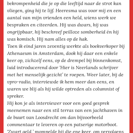
bekrompenheid die je op die leeftijd naar de strot kan
vliegen, ging hij te lijf. Heeresma was voor mij en een
aantal van mijn vrienden een held, wiens werk we
bespraken en citeerden. Hij was dwars, hij was
ongrijpbaar, hij beschreef peilloze somberheid én hij
was komisch. Hij nam alles op de hak.
Toen ik eind jaren zeventig werkte als boekverkoper bij
Athenaeum in Amsterdam, dook hij daar een enkele
keer op, zichzelf eens, op de drempel bij binnenkomst,
luid introducerend door ‘Hier is Neerlands schrijver
met het menselijk gezicht’ te roepen. Weer later, bij de
vpro-radio, interviewde ik hem meer dan eens, en
waren we blij als hij wilde optreden als columnist of
spreker.
Hij kon je als interviewer voor een goed gesprek
meenemen naar een stil terras van een jachthaven in
de buurt van Loosdrecht om dan bijvoorbeeld
commentaar te leveren op een patserige motorboot.
‘Zwart geld,’ mompelde hij die ene keer, om vervolgens