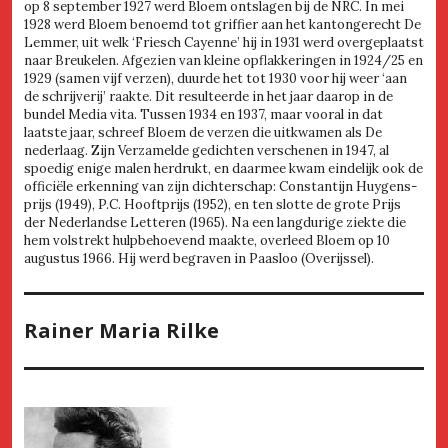
op 8 september 1927 werd Bloem ontslagen bij de NRC. In mei
1928 werd Bloem benoemd tot griffier aan het kantongerecht De
Lemmer, uit welk ‘Friesch Cayenne’ hij in 1931 werd overgeplaatst
naar Breukelen. Afgezien van kleine opflakkeringen in 1924/25 en
1929 (samen vijf verzen), duurde het tot 1930 voor hij weer ‘aan
de schrijverij’ raakte. Dit resulteerde in het jaar daarop in de
bundel Media vita. Tussen 1934 en 1937, maar vooral in dat
laatste jaar, schreef Bloem de verzen die uitkwamen als De
nederlaag. Zijn Verzamelde gedichten verschenen in 1947, al
spoedig enige malen herdrukt, en daarmee kwam eindelijk ook de
officiële erkenning van zijn dichterschap: Constantijn Huygens-
prijs (1949), P.C. Hooftprijs (1952), en ten slotte de grote Prijs
der Nederlandse Letteren (1965). Na een langdurige ziekte die
hem volstrekt hulpbehoevend maakte, overleed Bloem op 10
augustus 1966. Hij werd begraven in Paasloo (Overijssel).
Rainer Maria Rilke