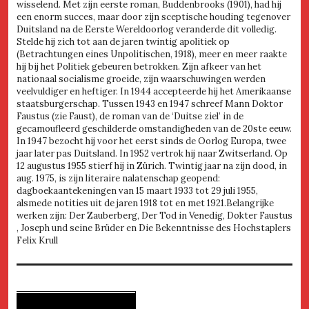
wisselend. Met zijn eerste roman, Buddenbrooks (1901), had hij
een enorm succes, maar door zijn sceptische houding tegenover
Duitsland na de Eerste Wereldoorlog veranderde dit volledig.
Stelde hij zich tot aan de jaren twintig apolitiek op
(Betrachtungen eines Unpolitischen, 1918), meer en meer raakte
hij bij het Politiek gebeuren betrokken. Zijn afkeer van het
nationaal socialisme groeide, zijn waarschuwingen werden
veelvuldiger en heftiger. In 1944 accepteerde hij het Amerikaanse
staatsburgerschap. Tussen 1943 en 1947 schreef Mann Doktor
Faustus (zie Faust), de roman van de ‘Duitse ziel’ in de
gecamoufleerd geschilderde omstandigheden van de 20ste eeuw.
In 1947 bezocht hij voor het eerst sinds de Oorlog Europa, twee
jaar later pas Duitsland. In 1952 vertrok hij naar Zwitserland. Op
12 augustus 1955 stierf hij in Zürich. Twintig jaar na zijn dood, in
aug. 1975, is zijn literaire nalatenschap geopend:
dagboekaantekeningen van 15 maart 1933 tot 29 juli 1955,
alsmede notities uit de jaren 1918 tot en met 1921.Belangrijke
werken zijn: Der Zauberberg, Der Tod in Venedig, Dokter Faustus
, Joseph und seine Brüder en Die Bekenntnisse des Hochstaplers
Felix Krull