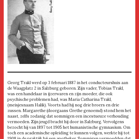
Georg Trakl werd op 3 februari 1887 in het conducteurshuis aan
de Waagplatz 2 in Salzburg geboren. Zijn vader, Tobias Trakl,
was een handelaar in ijzerwaren en zijn moeder, die ook
psychische problemen had, was Maria Catharina Trakl,
(meisjesnaam Halik). Voorts had hij nog drie broers en drie
zussen. Margarethe (doorgaans Grethe genoemd) stond hem het
naast, zelfs zodanig dat sommigen een incestueuze verhouding
vermoeden. Zijn jeugd bracht hij door in Salzburg. Vervolgens
bezocht hij van 1897 tot 1905 het humanistische gymnasium. Om
toch een academische opleiding te kunnen volgen, werkte hij tot
1908 in de praktijk bij een apotheker. Sommigen vermoedden dat