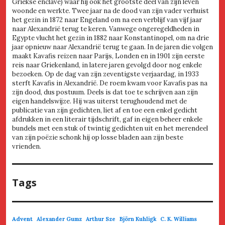
Griekse enclave) waar hij ook het grootste deel van zijn leven
woonde en werkte. Twee jaar na de dood van zijn vader verhuist
het gezin in 1872 naar Engeland om na een verblijf van vijf jaar
naar Alexandrië terug te keren. Vanwege ongeregeldheden in
Egypte vlucht het gezin in 1882 naar Konstantinopel, om na drie
jaar opnieuw naar Alexandrië terug te gaan. In de jaren die volgen
maakt Kavafis reizen naar Parijs, Londen en in 1901 zijn eerste
reis naar Griekenland, in latere jaren gevolgd door nog enkele
bezoeken. Op de dag van zijn zeventigste verjaardag, in 1933
sterft Kavafis in Alexandrië. De roem kwam voor Kavafis pas na
zijn dood, dus postuum. Deels is dat toe te schrijven aan zijn
eigen handelswijze. Hij was uiterst terughoudend met de
publicatie van zijn gedichten, liet af en toe een enkel gedicht
afdrukken in een literair tijdschrift, gaf in eigen beheer enkele
bundels met een stuk of twintig gedichten uit en het merendeel
van zijn poëzie schonk hij op losse bladen aan zijn beste
vrienden.
Tags
Advent
Alexander Gumz
Arthur Sze
Björn Kuhligk
C. K. Williams