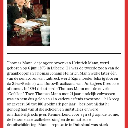
Thomas Mann, de jongere broer van Heinrich Mann, werd
geboren op 6 juni 1875 in Lübeck. Hij was de tweede zoon van de
graankoopman Thomas Johann Heinrich Mann welke later één
van de senatoren van Lübreck werd. Zijn moeder Julia (geboren
da Silva-Bruhns) was Duits-Braziliaans van Portugees Kreoolse
afkomst. In 1894 debuteerde Thomas Mann met de novelle
“Gefallen”. Toen Thomas Mann met 21 jaar eindelijk volwassen
was en hem dus geld van zijn vaders erfenis toestond – hij kreeg
ongeveer 160 tot 180 goldmark per jaar – besloot hij dat hij
genoeg had van al die scholen en instituties en werd
onafhankelijk schrijver. Kenmerkend voor zijn stijl zijn de ironie,
de fenomenale taalbeheersing en de minutieuze
detailschildering. Manns reputatie in Duitsland was sterk