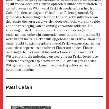
hij dit vooral deed om zichzelf opiaten te kunnen verschaffen. Bij
het uitbreken van WO I werd Trakl als medicus naar het front in
Galicië (heden ten dage in Oekraïne en Polen) gestuurd. Zijn
gemoedsschommelingen leidden tot geregelde uitbraken van
depressie, die verergerd werden door de afschuw die hij voelde
voor de verzorging van de ernstig verwonde soldaten. De
spanning en druk dreven hem ertoe een suïcidepoging te
ondernemen, welke zijn kameraden nochtans verhinderden. Hij
werd in een militair ziekenhuis opgenomen in Kraków, alwaar hij
onder strikt toezicht geplaatst werd.Trakl verzonk daar in nog
zwaardere depressies en schreef Ficker om advies. Ficker
overtuigde hem ervan dat hij contact moest opnemen met
Wittgenstein, die inderdaad op weg ging na Trakls bericht te
hebben ontvangen. Op 4 november 1914, drie dagen voordat
Wittgenstein aan zou komen, overleed hij echter aan een
overdosis cocaïne
Paul Celan