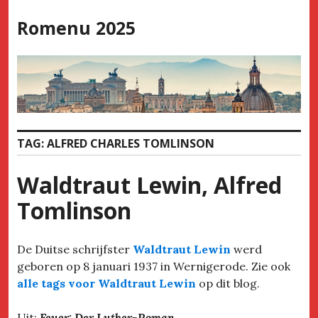
Skip
Romenu 2025
to
content
TAG:
ALFRED CHARLES TOMLINSON
Waldtraut Lewin, Alfred
Tomlinson
De Duitse schrijfster
Waldtraut Lewin
werd
geboren op 8 januari 1937 in Wernigerode. Zie ook
alle tags voor Waldtraut Lewin
op dit blog.
Uit:
Feuer: Der Luther-Roman