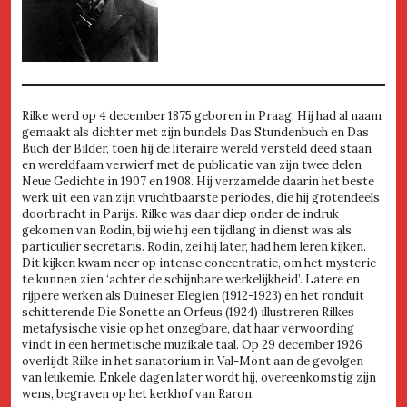
Rilke werd op 4 december 1875 geboren in Praag. Hij had al naam
gemaakt als dichter met zijn bundels Das Stundenbuch en Das
Buch der Bilder, toen hij de literaire wereld versteld deed staan
en wereldfaam verwierf met de publicatie van zijn twee delen
Neue Gedichte in 1907 en 1908. Hij verzamelde daarin het beste
werk uit een van zijn vruchtbaarste periodes, die hij grotendeels
doorbracht in Parijs. Rilke was daar diep onder de indruk
gekomen van Rodin, bij wie hij een tijdlang in dienst was als
particulier secretaris. Rodin, zei hij later, had hem leren kijken.
Dit kijken kwam neer op intense concentratie, om het mysterie
te kunnen zien ‘achter de schijnbare werkelijkheid’. Latere en
rijpere werken als Duineser Elegien (1912-1923) en het ronduit
schitterende Die Sonette an Orfeus (1924) illustreren Rilkes
metafysische visie op het onzegbare, dat haar verwoording
vindt in een hermetische muzikale taal. Op 29 december 1926
overlijdt Rilke in het sanatorium in Val-Mont aan de gevolgen
van leukemie. Enkele dagen later wordt hij, overeenkomstig zijn
wens, begraven op het kerkhof van Raron.