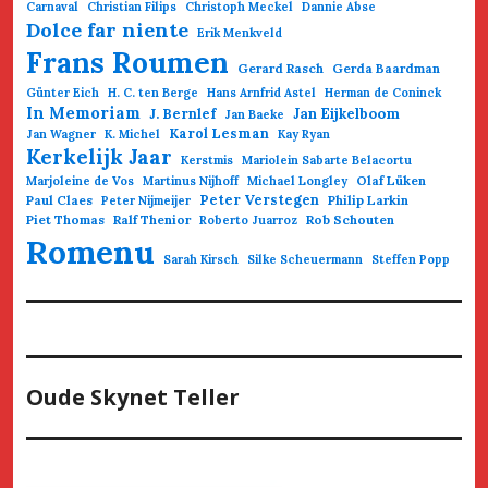
Carnaval
Christian Filips
Christoph Meckel
Dannie Abse
Dolce far niente
Erik Menkveld
Frans Roumen
Gerard Rasch
Gerda Baardman
Günter Eich
H. C. ten Berge
Hans Arnfrid Astel
Herman de Coninck
In Memoriam
Jan Eijkelboom
J. Bernlef
Jan Baeke
Karol Lesman
Jan Wagner
K. Michel
Kay Ryan
Kerkelijk Jaar
Kerstmis
Mariolein Sabarte Belacortu
Olaf Lüken
Marjoleine de Vos
Martinus Nijhoff
Michael Longley
Paul Claes
Peter Verstegen
Philip Larkin
Peter Nijmeijer
Piet Thomas
Ralf Thenior
Rob Schouten
Roberto Juarroz
Romenu
Sarah Kirsch
Silke Scheuermann
Steffen Popp
Oude Skynet Teller