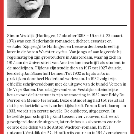
Simon Vestdijk (Harlingen, 17 oktober 1898 – Utrecht, 23 maart
1971) was een Nederlands romancier, dichter, essayist en
vertaler. Zijn jeugd te Harlingen en Leeuwarden beschreef hij
later in de Anton Wachter-cyclus. Van jongs af aan logeerde hij
regelmatig bij zijn grootouders in Amsterdam, waar hij zich in
1917 aan de Universiteit van Amsterdam inschrijft als student in
de medicijnen. Tijdens zijn studie die van 1917 tot 1927 duurde,
leerde hij Jan Slauerhoff kennen.Tot 1932 is hij als arts in
praktijken door heel Nederland werkzaam. In 1932 volgt zijn
officiële schrijversdebuut met de uitgave van de bundel Verzen in
De Vrije Bladen. Doorslaggevend voor Vestdijks uiteindelijke
keuze voor de literatuur is zijn ontmoeting in 1932 met Eddy Du
Perron en Menno ter Braak. Deze ontmoeting had tot resultaat
dat hij redactielid werd van het tijdschrift Forum Kort daarop, in
1933, wordt zijn eerste novelle, De oubliette, uitgegeven. In
hetzelfde jaar schrijft hij Kind tussen vier vrouwen, dat, eerst
geweigerd door de uitgever, later de basis zal vormen voor de
eerste drie delen van de Anton Wachter-romans. In 1951
ontvangt Vestdijk de P.C. Hooftprijs voor zijn in 1947 verschenen