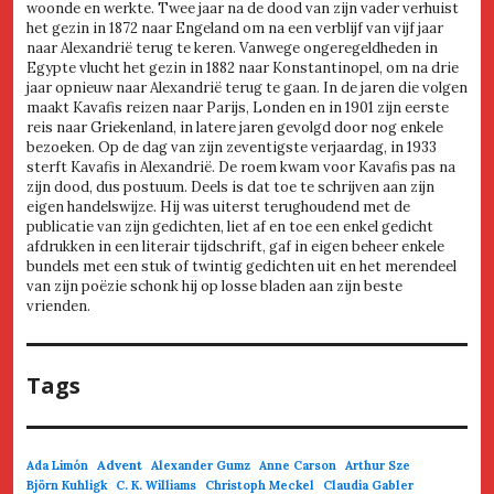
woonde en werkte. Twee jaar na de dood van zijn vader verhuist
het gezin in 1872 naar Engeland om na een verblijf van vijf jaar
naar Alexandrië terug te keren. Vanwege ongeregeldheden in
Egypte vlucht het gezin in 1882 naar Konstantinopel, om na drie
jaar opnieuw naar Alexandrië terug te gaan. In de jaren die volgen
maakt Kavafis reizen naar Parijs, Londen en in 1901 zijn eerste
reis naar Griekenland, in latere jaren gevolgd door nog enkele
bezoeken. Op de dag van zijn zeventigste verjaardag, in 1933
sterft Kavafis in Alexandrië. De roem kwam voor Kavafis pas na
zijn dood, dus postuum. Deels is dat toe te schrijven aan zijn
eigen handelswijze. Hij was uiterst terughoudend met de
publicatie van zijn gedichten, liet af en toe een enkel gedicht
afdrukken in een literair tijdschrift, gaf in eigen beheer enkele
bundels met een stuk of twintig gedichten uit en het merendeel
van zijn poëzie schonk hij op losse bladen aan zijn beste
vrienden.
Tags
Advent
Ada Limón
Alexander Gumz
Anne Carson
Arthur Sze
Björn Kuhligk
C. K. Williams
Christoph Meckel
Claudia Gabler