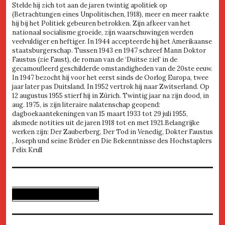
Stelde hij zich tot aan de jaren twintig apolitiek op
(Betrachtungen eines Unpolitischen, 1918), meer en meer raakte
hij bij het Politiek gebeuren betrokken. Zijn afkeer van het
nationaal socialisme groeide, zijn waarschuwingen werden
veelvuldiger en heftiger. In 1944 accepteerde hij het Amerikaanse
staatsburgerschap. Tussen 1943 en 1947 schreef Mann Doktor
Faustus (zie Faust), de roman van de ‘Duitse ziel’ in de
gecamoufleerd geschilderde omstandigheden van de 20ste eeuw.
In 1947 bezocht hij voor het eerst sinds de Oorlog Europa, twee
jaar later pas Duitsland. In 1952 vertrok hij naar Zwitserland. Op
12 augustus 1955 stierf hij in Zürich. Twintig jaar na zijn dood, in
aug. 1975, is zijn literaire nalatenschap geopend:
dagboekaantekeningen van 15 maart 1933 tot 29 juli 1955,
alsmede notities uit de jaren 1918 tot en met 1921.Belangrijke
werken zijn: Der Zauberberg, Der Tod in Venedig, Dokter Faustus
, Joseph und seine Brüder en Die Bekenntnisse des Hochstaplers
Felix Krull