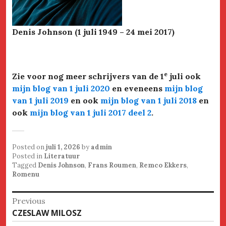
Denis Johnson (1 juli 1949 – 24 mei 2017)
e
Zie voor nog meer schrijvers van de 1
juli ook
mijn blog van 1 juli 2020
en eveneens
mijn blog
van 1 juli 2019
en ook
mijn blog van 1 juli 2018
en
ook
mijn blog van 1 juli 2017 deel 2
.
Posted on
juli 1, 2026
by
admin
Posted in
Literatuur
Tagged
Denis Johnson
,
Frans Roumen
,
Remco Ekkers
,
Romenu
Bericht
Previous
Previous
CZESLAW MILOSZ
navigatie
post: