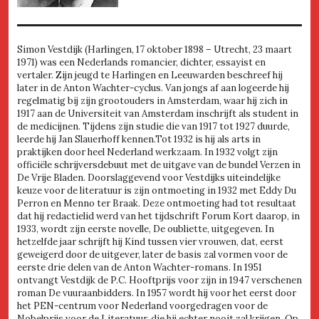
Simon Vestdijk (Harlingen, 17 oktober 1898 – Utrecht, 23 maart
1971) was een Nederlands romancier, dichter, essayist en
vertaler. Zijn jeugd te Harlingen en Leeuwarden beschreef hij
later in de Anton Wachter-cyclus. Van jongs af aan logeerde hij
regelmatig bij zijn grootouders in Amsterdam, waar hij zich in
1917 aan de Universiteit van Amsterdam inschrijft als student in
de medicijnen. Tijdens zijn studie die van 1917 tot 1927 duurde,
leerde hij Jan Slauerhoff kennen.Tot 1932 is hij als arts in
praktijken door heel Nederland werkzaam. In 1932 volgt zijn
officiële schrijversdebuut met de uitgave van de bundel Verzen in
De Vrije Bladen. Doorslaggevend voor Vestdijks uiteindelijke
keuze voor de literatuur is zijn ontmoeting in 1932 met Eddy Du
Perron en Menno ter Braak. Deze ontmoeting had tot resultaat
dat hij redactielid werd van het tijdschrift Forum Kort daarop, in
1933, wordt zijn eerste novelle, De oubliette, uitgegeven. In
hetzelfde jaar schrijft hij Kind tussen vier vrouwen, dat, eerst
geweigerd door de uitgever, later de basis zal vormen voor de
eerste drie delen van de Anton Wachter-romans. In 1951
ontvangt Vestdijk de P.C. Hooftprijs voor zijn in 1947 verschenen
roman De vuuraanbidders. In 1957 wordt hij voor het eerst door
het PEN-centrum voor Nederland voorgedragen voor de
Nobelprijs voor de Literatuur, die hij echter nooit zal krijgen. Op