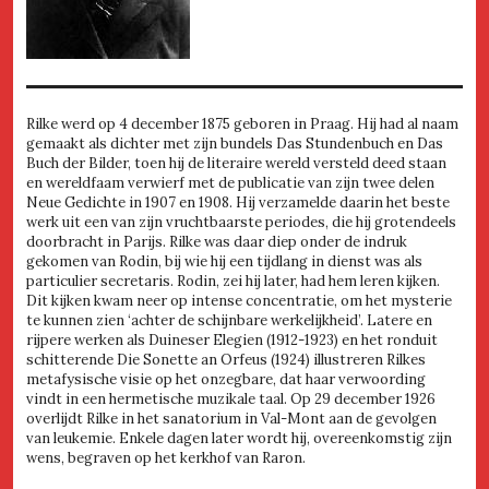
Rilke werd op 4 december 1875 geboren in Praag. Hij had al naam
gemaakt als dichter met zijn bundels Das Stundenbuch en Das
Buch der Bilder, toen hij de literaire wereld versteld deed staan
en wereldfaam verwierf met de publicatie van zijn twee delen
Neue Gedichte in 1907 en 1908. Hij verzamelde daarin het beste
werk uit een van zijn vruchtbaarste periodes, die hij grotendeels
doorbracht in Parijs. Rilke was daar diep onder de indruk
gekomen van Rodin, bij wie hij een tijdlang in dienst was als
particulier secretaris. Rodin, zei hij later, had hem leren kijken.
Dit kijken kwam neer op intense concentratie, om het mysterie
te kunnen zien ‘achter de schijnbare werkelijkheid’. Latere en
rijpere werken als Duineser Elegien (1912-1923) en het ronduit
schitterende Die Sonette an Orfeus (1924) illustreren Rilkes
metafysische visie op het onzegbare, dat haar verwoording
vindt in een hermetische muzikale taal. Op 29 december 1926
overlijdt Rilke in het sanatorium in Val-Mont aan de gevolgen
van leukemie. Enkele dagen later wordt hij, overeenkomstig zijn
wens, begraven op het kerkhof van Raron.