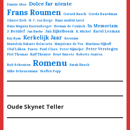
Dolce far niente
Dannie Abse
Frans Roumen
Gerard Rasch
Gerda Baardman
Günter Eich
H. C. ten Berge
Hans Arnfrid Astel
In Memoriam
Hans Magnus Enzensberger
Herman de Coninck
J. Bernlef
Jan Eijkelboom
Karol Lesman
Jan Baeke
K. Michel
Kerkelijk Jaar
Kay Ryan
Kerstmis
Mariolein Sabarte Belacortu
Marjoleine de Vos
Martinus Nijhoff
Olaf Lüken
Paul Claes
Peter Verstegen
Pasen
Peter Nijmeijer
Piet Thomas
Ralf Thenior
René Smeets
Roberto Juarroz
Romenu
Rob Schouten
Sarah Kirsch
Silke Scheuermann
Steffen Popp
Oude Skynet Teller