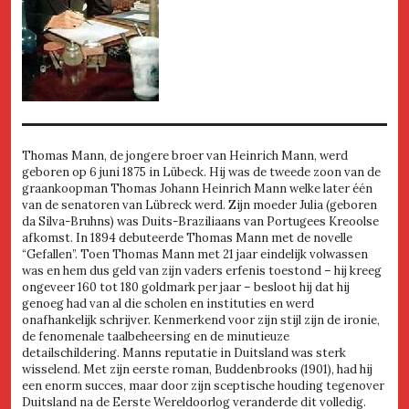
Thomas Mann, de jongere broer van Heinrich Mann, werd
geboren op 6 juni 1875 in Lübeck. Hij was de tweede zoon van de
graankoopman Thomas Johann Heinrich Mann welke later één
van de senatoren van Lübreck werd. Zijn moeder Julia (geboren
da Silva-Bruhns) was Duits-Braziliaans van Portugees Kreoolse
afkomst. In 1894 debuteerde Thomas Mann met de novelle
“Gefallen”. Toen Thomas Mann met 21 jaar eindelijk volwassen
was en hem dus geld van zijn vaders erfenis toestond – hij kreeg
ongeveer 160 tot 180 goldmark per jaar – besloot hij dat hij
genoeg had van al die scholen en instituties en werd
onafhankelijk schrijver. Kenmerkend voor zijn stijl zijn de ironie,
de fenomenale taalbeheersing en de minutieuze
detailschildering. Manns reputatie in Duitsland was sterk
wisselend. Met zijn eerste roman, Buddenbrooks (1901), had hij
een enorm succes, maar door zijn sceptische houding tegenover
Duitsland na de Eerste Wereldoorlog veranderde dit volledig.