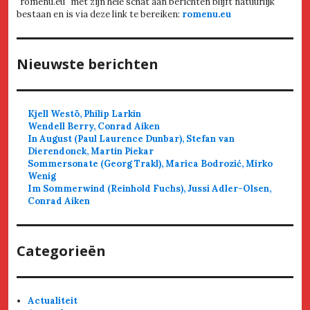
"romenu.eu" met zijn hele schat aan berichten blijft natuurlijk
bestaan en is via deze link te bereiken:
romenu.eu
Nieuwste berichten
Kjell Westö, Philip Larkin
Wendell Berry, Conrad Aiken
In August (Paul Laurence Dunbar), Stefan van
Dierendonck, Martin Piekar
Sommersonate (Georg Trakl), Marica Bodrozić, Mirko
Wenig
Im Sommerwind (Reinhold Fuchs), Jussi Adler-Olsen,
Conrad Aiken
Categorieën
Actualiteit