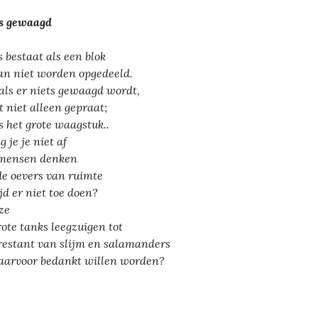
s gewaagd
s bestaat als een blok
an niet worden opgedeeld.
als er niets gewaagd wordt,
et niet alleen gepraat;
is het grote waagstuk..
 je je niet af
mensen denken
de oevers van ruimte
ijd er niet toe doen?
ze
rote tanks leegzuigen tot
restant van slijm en salamanders
aarvoor bedankt willen worden?