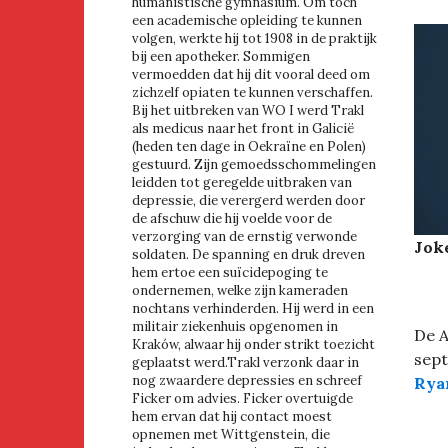
humanistische gymnasium. Om toch
een academische opleiding te kunnen
volgen, werkte hij tot 1908 in de praktijk
bij een apotheker. Sommigen
vermoedden dat hij dit vooral deed om
zichzelf opiaten te kunnen verschaffen.
Bij het uitbreken van WO I werd Trakl
als medicus naar het front in Galicië
(heden ten dage in Oekraïne en Polen)
gestuurd. Zijn gemoedsschommelingen
leidden tot geregelde uitbraken van
depressie, die verergerd werden door
de afschuw die hij voelde voor de
verzorging van de ernstig verwonde
Jok
soldaten. De spanning en druk dreven
hem ertoe een suïcidepoging te
ondernemen, welke zijn kameraden
nochtans verhinderden. Hij werd in een
militair ziekenhuis opgenomen in
De 
Kraków, alwaar hij onder strikt toezicht
sept
geplaatst werd.Trakl verzonk daar in
nog zwaardere depressies en schreef
Rya
Ficker om advies. Ficker overtuigde
hem ervan dat hij contact moest
opnemen met Wittgenstein, die