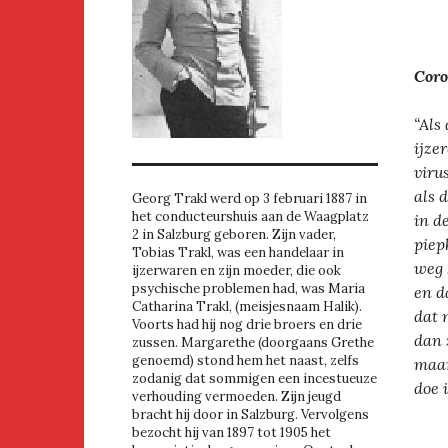
Coro
“Als
ijze
virus
als 
Georg Trakl werd op 3 februari 1887 in
het conducteurshuis aan de Waagplatz
in d
2 in Salzburg geboren. Zijn vader,
piep
Tobias Trakl, was een handelaar in
weg 
ijzerwaren en zijn moeder, die ook
psychische problemen had, was Maria
en d
Catharina Trakl, (meisjesnaam Halik).
dat 
Voorts had hij nog drie broers en drie
dan 
zussen. Margarethe (doorgaans Grethe
genoemd) stond hem het naast, zelfs
maar
zodanig dat sommigen een incestueuze
doe 
verhouding vermoeden. Zijn jeugd
bracht hij door in Salzburg. Vervolgens
bezocht hij van 1897 tot 1905 het