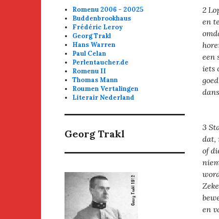
2 Lo
Romenu 2006 - 20025
Buddenbrookhaus
en t
Frédéric Leroy
omda
Georg Trakl
hore
Hans Warren
Paul Celan
een 
Perlentaucher.de
iets
Romenu II
goed
Thomas Mann
Roumen Vertalingen
dans
Literair Nederland
3 St
Georg Trakl
dat,
of d
niem
word
Zeke
bewe
en v