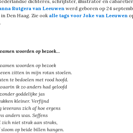
ederlandse dichteres, schrijfster, illustrator en cabaretiè
anna Rutgera van Leeuwen
werd geboren op 24 septemb
 in Den Haag. Zie ook
alle tags voor Joke van Leeuwen
o
.
wamen woorden op bezoek…
wamen woorden op bezoek
leven zitten in mijn rotan stoelen.
aten te bedoelen met rood hoofd.
 waarin ik zo anders had geloofd
zonder goddelijke jas
tukken kleiner. Verfijnd
g ieverans zich af hoe ergens
ns anders was. Seffens
d zich niet strak aan straks,
f sloom op beide billen hangen.