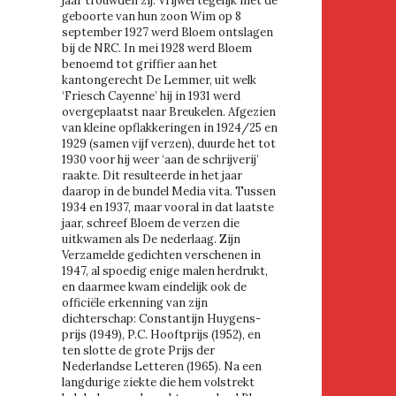
jaar trouwden zij. Vrijwel tegelijk met de
geboorte van hun zoon Wim op 8
september 1927 werd Bloem ontslagen
bij de NRC. In mei 1928 werd Bloem
benoemd tot griffier aan het
kantongerecht De Lemmer, uit welk
‘Friesch Cayenne’ hij in 1931 werd
overgeplaatst naar Breukelen. Afgezien
van kleine opflakkeringen in 1924/25 en
1929 (samen vijf verzen), duurde het tot
1930 voor hij weer ‘aan de schrijverij’
raakte. Dit resulteerde in het jaar
daarop in de bundel Media vita. Tussen
1934 en 1937, maar vooral in dat laatste
jaar, schreef Bloem de verzen die
uitkwamen als De nederlaag. Zijn
Verzamelde gedichten verschenen in
1947, al spoedig enige malen herdrukt,
en daarmee kwam eindelijk ook de
officiële erkenning van zijn
dichterschap: Constantijn Huygens-
prijs (1949), P.C. Hooftprijs (1952), en
ten slotte de grote Prijs der
Nederlandse Letteren (1965). Na een
langdurige ziekte die hem volstrekt