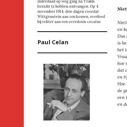
inderdaad op weg ging na Trakls
bericht te hebben ontvangen. Op 4
Niet
november 1914, drie dagen voordat
Wittgenstein aan zou komen, overleed
hij echter aan een overdosis cocaïne
Niet
en k
Dus 
Paul Celan
is h
het 
Vraag
hoe 
dat 
en t
Hoe 
de g
een 
en d