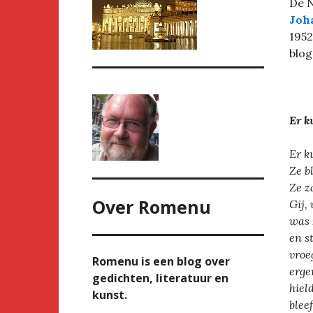
De N
Joh
1952
blog
Er k
Er k
Ze b
Ze z
Over
Romenu
Gij,
was 
en s
vroe
Romenu is een blog over
erge
gedichten, literatuur en
hiel
kunst.
blee