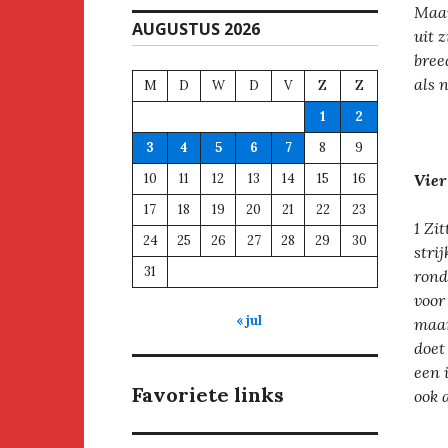
Maar
AUGUSTUS 2026
uit z
bree
als 
M
D
W
D
V
Z
Z
1
2
3
4
5
6
7
8
9
10
11
12
13
14
15
16
Vier
17
18
19
20
21
22
23
1 Zi
24
25
26
27
28
29
30
stri
31
rond
voor
« jul
maar
doet
een 
Favoriete links
ook 