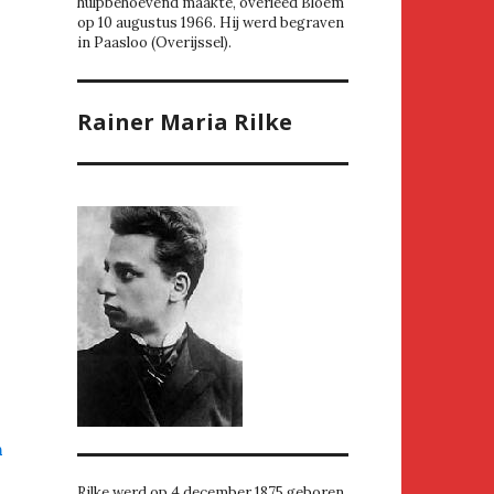
hulpbehoevend maakte, overleed Bloem
op 10 augustus 1966. Hij werd begraven
in Paasloo (Overijssel).
Rainer Maria Rilke
n
Rilke werd op 4 december 1875 geboren