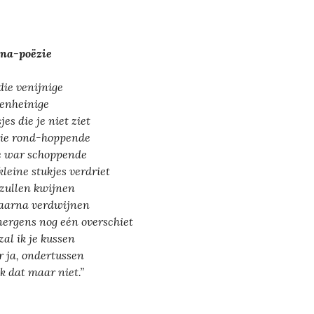
na-poëzie
 die venijnige
renheinige
jes die je niet ziet
die rond-hoppende
e war schoppende
kleine stukjes verdriet
zullen kwijnen
aarna verdwijnen
nergens nog eén overschiet
zal ik je kussen
 ja, ondertussen
ik dat maar niet.”