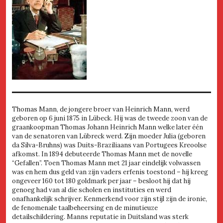
Thomas Mann, de jongere broer van Heinrich Mann, werd
geboren op 6 juni 1875 in Lübeck. Hij was de tweede zoon van de
graankoopman Thomas Johann Heinrich Mann welke later één
van de senatoren van Lübreck werd. Zijn moeder Julia (geboren
da Silva-Bruhns) was Duits-Braziliaans van Portugees Kreoolse
afkomst. In 1894 debuteerde Thomas Mann met de novelle
“Gefallen”. Toen Thomas Mann met 21 jaar eindelijk volwassen
was en hem dus geld van zijn vaders erfenis toestond – hij kreeg
ongeveer 160 tot 180 goldmark per jaar – besloot hij dat hij
genoeg had van al die scholen en instituties en werd
onafhankelijk schrijver. Kenmerkend voor zijn stijl zijn de ironie,
de fenomenale taalbeheersing en de minutieuze
detailschildering. Manns reputatie in Duitsland was sterk