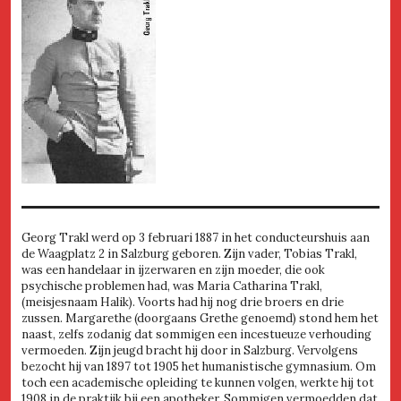
Georg Trakl werd op 3 februari 1887 in het conducteurshuis aan
de Waagplatz 2 in Salzburg geboren. Zijn vader, Tobias Trakl,
was een handelaar in ijzerwaren en zijn moeder, die ook
psychische problemen had, was Maria Catharina Trakl,
(meisjesnaam Halik). Voorts had hij nog drie broers en drie
zussen. Margarethe (doorgaans Grethe genoemd) stond hem het
naast, zelfs zodanig dat sommigen een incestueuze verhouding
vermoeden. Zijn jeugd bracht hij door in Salzburg. Vervolgens
bezocht hij van 1897 tot 1905 het humanistische gymnasium. Om
toch een academische opleiding te kunnen volgen, werkte hij tot
1908 in de praktijk bij een apotheker. Sommigen vermoedden dat