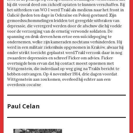
hij dit vooral deed om zichzelf opiaten te kunnen verschaffen. Bij
het uitbreken van WO I werd Trakl als medicus naar het front in
Galicië (heden ten dage in Oekraïne en Polen) gestuurd. Zijn
gemoedsschommelingen leidden tot geregelde uitbraken van
depressie, die verergerd werden door de afschuw die hij voelde
voor de verzorging van de ernstig verwonde soldaten. De
spanning en druk dreven hem ertoe een suïcidepoging te
ondernemen, welke zijn kameraden nochtans verhinderden. Hij
werd in een militair ziekenhuis opgenomen in Kraków, alwaar hij
onder strikt toezicht geplaatst werd.Trakl verzonk daar in nog
zwaardere depressies en schreef Ficker om advies. Ficker
overtuigde hem ervan dat hij contact moest opnemen met
Wittgenstein, die inderdaad op weg ging na Trakls bericht te
hebben ontvangen. Op 4 november 1914, drie dagen voordat
Wittgenstein aan zou komen, overleed hij echter aan een
overdosis cocaïne
Paul Celan