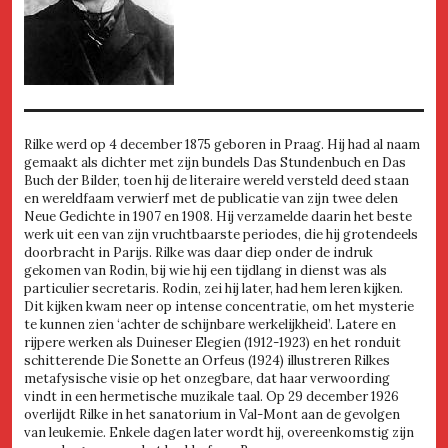
Rilke werd op 4 december 1875 geboren in Praag. Hij had al naam
gemaakt als dichter met zijn bundels Das Stundenbuch en Das
Buch der Bilder, toen hij de literaire wereld versteld deed staan
en wereldfaam verwierf met de publicatie van zijn twee delen
Neue Gedichte in 1907 en 1908. Hij verzamelde daarin het beste
werk uit een van zijn vruchtbaarste periodes, die hij grotendeels
doorbracht in Parijs. Rilke was daar diep onder de indruk
gekomen van Rodin, bij wie hij een tijdlang in dienst was als
particulier secretaris. Rodin, zei hij later, had hem leren kijken.
Dit kijken kwam neer op intense concentratie, om het mysterie
te kunnen zien ‘achter de schijnbare werkelijkheid’. Latere en
rijpere werken als Duineser Elegien (1912-1923) en het ronduit
schitterende Die Sonette an Orfeus (1924) illustreren Rilkes
metafysische visie op het onzegbare, dat haar verwoording
vindt in een hermetische muzikale taal. Op 29 december 1926
overlijdt Rilke in het sanatorium in Val-Mont aan de gevolgen
van leukemie. Enkele dagen later wordt hij, overeenkomstig zijn