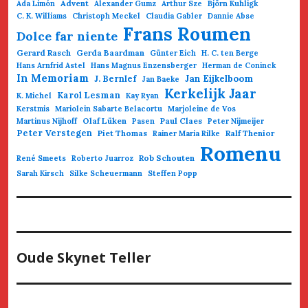
Advent
Ada Limón
Alexander Gumz
Arthur Sze
Björn Kuhligk
C. K. Williams
Christoph Meckel
Claudia Gabler
Dannie Abse
Frans Roumen
Dolce far niente
Gerard Rasch
Gerda Baardman
Günter Eich
H. C. ten Berge
Hans Arnfrid Astel
Hans Magnus Enzensberger
Herman de Coninck
In Memoriam
Jan Eijkelboom
J. Bernlef
Jan Baeke
Kerkelijk Jaar
Karol Lesman
K. Michel
Kay Ryan
Kerstmis
Mariolein Sabarte Belacortu
Marjoleine de Vos
Olaf Lüken
Paul Claes
Martinus Nijhoff
Pasen
Peter Nijmeijer
Peter Verstegen
Piet Thomas
Ralf Thenior
Rainer Maria Rilke
Romenu
Rob Schouten
René Smeets
Roberto Juarroz
Sarah Kirsch
Silke Scheuermann
Steffen Popp
Oude Skynet Teller