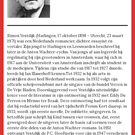
Simon Vestdijk (Harlingen, 17 oktober 1898 – Utrecht, 23 maart
1971) was een Nederlands romancier, dichter, essayist en
vertaler. Zijn jeugd te Harlingen en Leeuwarden beschreef hij
later in de Anton Wachter-cyclus. Van jongs af aan logeerde hij
regelmatig bij zijn grootouders in Amsterdam, waar hij zich in
1917 aan de Universiteit van Amsterdam inschrijft als student in
de medicijnen. Tijdens zijn studie die van 1917 tot 1927 duurde,
leerde hij Jan Slauerhoff kennen.Tot 1932 is hij als arts in
praktijken door heel Nederland werkzaam. In 1932 volgt zijn
officiële schrijversdebuut met de uitgave van de bundel Verzen in
De Vrije Bladen. Doorslaggevend voor Vestdijks uiteindelijke
keuze voor de literatuur is zijn ontmoeting in 1932 met Eddy Du
Perron en Menno ter Braak. Deze ontmoeting had tot resultaat
dat hij redactielid werd van het tijdschrift Forum Kort daarop, in
1933, wordt zijn eerste novelle, De oubliette, uitgegeven. In
hetzelfde jaar schrijft hij Kind tussen vier vrouwen, dat, eerst
geweigerd door de uitgever, later de basis zal vormen voor de
eerste drie delen van de Anton Wachter-romans. In 1951
ontvangt Vestdijk de P.C. Hooftprijs voor zijn in 1947 verschenen