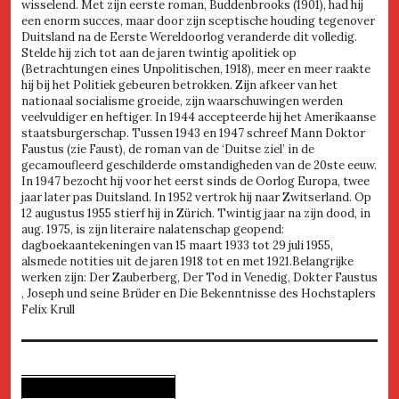
wisselend. Met zijn eerste roman, Buddenbrooks (1901), had hij
een enorm succes, maar door zijn sceptische houding tegenover
Duitsland na de Eerste Wereldoorlog veranderde dit volledig.
Stelde hij zich tot aan de jaren twintig apolitiek op
(Betrachtungen eines Unpolitischen, 1918), meer en meer raakte
hij bij het Politiek gebeuren betrokken. Zijn afkeer van het
nationaal socialisme groeide, zijn waarschuwingen werden
veelvuldiger en heftiger. In 1944 accepteerde hij het Amerikaanse
staatsburgerschap. Tussen 1943 en 1947 schreef Mann Doktor
Faustus (zie Faust), de roman van de ‘Duitse ziel’ in de
gecamoufleerd geschilderde omstandigheden van de 20ste eeuw.
In 1947 bezocht hij voor het eerst sinds de Oorlog Europa, twee
jaar later pas Duitsland. In 1952 vertrok hij naar Zwitserland. Op
12 augustus 1955 stierf hij in Zürich. Twintig jaar na zijn dood, in
aug. 1975, is zijn literaire nalatenschap geopend:
dagboekaantekeningen van 15 maart 1933 tot 29 juli 1955,
alsmede notities uit de jaren 1918 tot en met 1921.Belangrijke
werken zijn: Der Zauberberg, Der Tod in Venedig, Dokter Faustus
, Joseph und seine Brüder en Die Bekenntnisse des Hochstaplers
Felix Krull