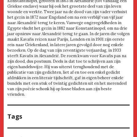
Konstantinopel, geboren in 1863 in Alexandrië (tot vandaag een
Griekse enclave) waar hij ook het grootste deel van zijn leven
woonde en werkte. Twee jaar na de dood van zijn vader verhuist
het gezin in 1872 naar Engeland om na een verblijf van vijf jaar
naar Alexandrië terug te keren. Vanwege ongeregeldheden in
Egypte vlucht het gezin in 1882 naar Konstantinopel, om na drie
jaar opnieuw naar Alexandrië terug te gaan. In de jaren die volgen
maakt Kavafis reizen naar Parijs, Londen en in 1901 zijn eerste
reis naar Griekenland, in latere jaren gevolgd door nog enkele
bezoeken. Op de dag van zijn zeventigste verjaardag, in 1933
sterft Kavafis in Alexandrië. De roem kwam voor Kavafis pas na
zijn dood, dus postuum. Deels is dat toe te schrijven aan zijn
eigen handelswijze. Hij was uiterst terughoudend met de
publicatie van zijn gedichten, liet af en toe een enkel gedicht
afdrukken in een literair tijdschrift, gaf in eigen beheer enkele
bundels met een stuk of twintig gedichten uit en het merendeel
van zijn poëzie schonk hij op losse bladen aan zijn beste
vrienden.
Tags