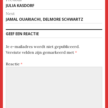
Previous
JULIA KASDORF
navigatie
post:
Next
Next
JAMAL OUARIACHI, DELMORE SCHWARTZ
post:
GEEF EEN REACTIE
Je e-mailadres wordt niet gepubliceerd.
Vereiste velden zijn gemarkeerd met
*
Reactie
*